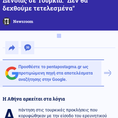
Δένδιας σε Τουρκία: ''Δεν θα
δεχθούμε τετελεσμένα''
Newsroom
35
Προσθέστε το pentapostagma.gr ως
προτιμώμενη πηγή στα αποτελέσματα
αναζήτησης στην Google.
Η Αθήνα αρκείται στα λόγια
Α
πάντηση στις τουρκικές προκλήσεις που
κορυφώθηκαν με την είσοδο του ερευνητικού