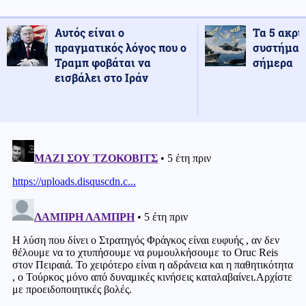
Αυτός είναι ο
Τα 5 ακρι
πραγματικός λόγος που ο
συστήματ
Τραμπ φοβάται να
σήμερα
εισβάλει στο Ιράν