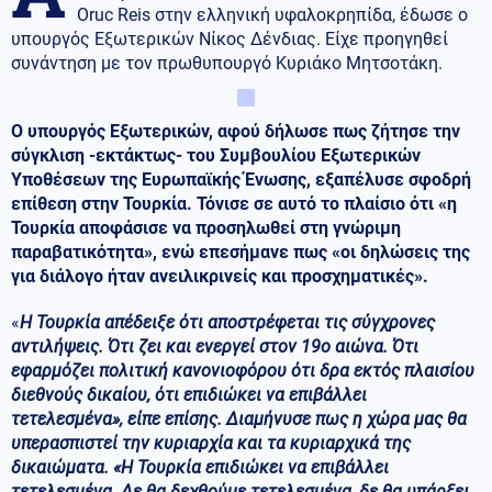
Oruc Reis στην ελληνική υφαλοκρηπίδα, έδωσε ο
υπουργός Εξωτερικών Νίκος Δένδιας. Είχε προηγηθεί
συνάντηση με τον πρωθυπουργό Κυριάκο Μητσοτάκη.
Ο υπουργός Εξωτερικών, αφού δήλωσε πως ζήτησε την
σύγκλιση -εκτάκτως- του Συμβουλίου Εξωτερικών
Υποθέσεων της Ευρωπαϊκής Ένωσης, εξαπέλυσε σφοδρή
επίθεση στην Τουρκία. Τόνισε σε αυτό το πλαίσιο ότι «η
Τουρκία αποφάσισε να προσηλωθεί στη γνώριμη
παραβατικότητα», ενώ επεσήμανε πως «οι δηλώσεις της
για διάλογο ήταν ανειλικρινείς και προσχηματικές».
«
Η Τουρκία απέδειξε ότι αποστρέφεται τις σύγχρονες
αντιλήψεις. Ότι ζει και ενεργεί στον 19ο αιώνα. Ότι
εφαρμόζει πολιτική κανονιοφόρου ότι δρα εκτός πλαισίου
διεθνούς δικαίου, ότι επιδιώκει να επιβάλλει
τετελεσμένα», είπε επίσης. Διαμήνυσε πως η χώρα μας θα
υπερασπιστεί την κυριαρχία και τα κυριαρχικά της
δικαιώματα. «Η Τουρκία επιδιώκει να επιβάλλει
τετελεσμένα. Δε θα δεχθούμε τετελεσμένα, δε θα υπάρξει