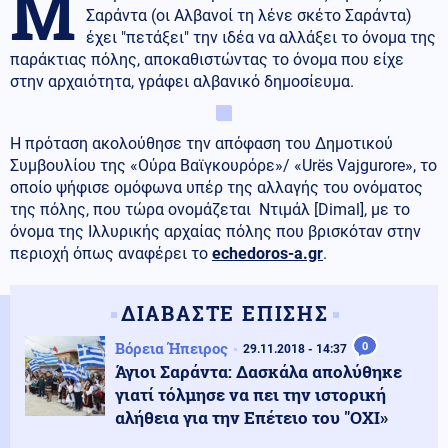
Μ
Σαράντα (οι Αλβανοί τη λένε σκέτο Σαράντα)
έχει "πετάξει" την ιδέα να αλλάξει το όνομα της
παράκτιας πόλης, αποκαθιστώντας το όνομα που είχε
στην αρχαιότητα, γράφει αλβανικό δημοσίευμα.
Η πρόταση ακολούθησε την απόφαση του Δημοτικού
Συμβουλίου της «Ούρα Βαϊγκουρόρε»/ «Urës Vajgurore», το
οποίο ψήφισε ομόφωνα υπέρ της αλλαγής του ονόματος
της πόλης, που τώρα ονομάζεται Ντιμάλ [Dimal], με το
όνομα της Ιλλυρικής αρχαίας πόλης που βρισκόταν στην
περιοχή όπως αναφέρει το
echedoros-a.gr
.
ΔΙΑΒΑΣΤΕ ΕΠΙΣΗΣ
Βόρεια Ήπειρος
0
29.11.2018 - 14:37
Άγιοι Σαράντα: Δασκάλα απολύθηκε
γιατί τόλμησε να πει την ιστορική
αλήθεια για την Επέτειο του "ΟΧΙ»