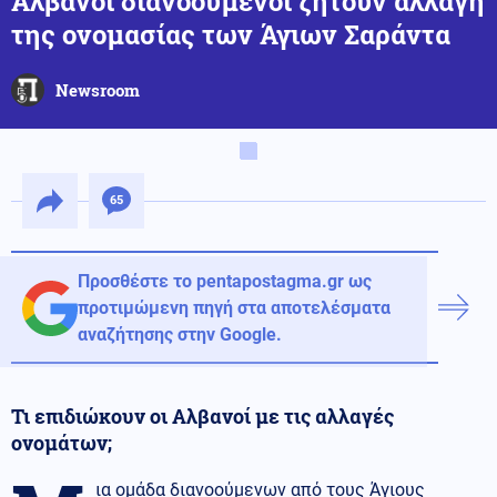
Αλβανοί διανοούμενοι ζητούν αλλαγή
της ονομασίας των Άγιων Σαράντα
Newsroom
65
Προσθέστε το pentapostagma.gr ως
προτιμώμενη πηγή στα αποτελέσματα
αναζήτησης στην Google.
Τι επιδιώκουν οι Αλβανοί με τις αλλαγές
ονομάτων;
ια ομάδα διανοούμενων από τους Άγιους