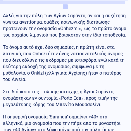
Αλλά, για την πόλη των Αγίων Σαράντα, αν και η συζήτηση
γίνεται ανεπίσημα, ομάδες κοινωνικής δικτύωσης
προτείνουν την ονομασία «Onhezmi», ως το πρώτο όνομα
του αρχαίου λιμανιού που βρισκόταν στην ίδια τοποθεσία.
Το όνομα αυτό έχει δύο σημασίες, η πρώτη είναι στα
λατινικά, που Onhezi ήταν ένας νοτιοανατολικός άνεμος
που διευκόλυνε τις εκδρομές με ιστιοφόρα, ενώ κατά τη
δεύτερη εκδοχή της ονομασίας, σύμφωνα με τη
μυθολογία, ο Onkizi (ελληνικά: Αγχίσης) ήταν ο πατέρας
του Αινεία.
Στη διάρκεια της ιταλικής κατοχής, η Άγιοι Σαράντα,
ονομάστηκαν εν συντομία «Porto Eda», προς τιμήν της
μεγαλύτερης κόρης του Μπενίτο Μουσσολίνι.
Η σημερινή ονομασία ‘Saranda’ σημαίνει «40» στα
ελληνικά, μια ονομασία που την πήρε από το μοναστήρι
των «40 Αγίων» στο λόφο πάνω από την πόλη, όπως