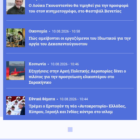
Ο Λούκα Γκουαντανίνο θα τιμηθεί για την προσφορά
του στον κινηματογράφο, στο Φεστιβάλ Βενετίας
Οικονομία
10.08.2026 - 10:58
Πώς αμείβονται οι εργαζόμενοι του Ιδιωτικού για την
αργία του Δεκαπενταύγουστου
Κοινωνία
10.08.2026 - 10:46
Εξηγήσεις στην Αρχή Πολιτικής Αεροπορίας δίνει ο
πιλότος για την προσγείωση ελικοπτέρου στο
Σαρακήνικο
Εθνικά θέματα
10.08.2026 - 10:44
Τρέμει ο Ερντογάν τη νέα «Αυτοκρατορία» Ελλάδας,
Κύπρου, Ισραήλ και Ινδίας κόντρα στο ισλαμ
Πολιτική
10.08.2026 - 10:41
Νίκος Παππάς: Στα 52,5 δισ. ευρώ τα χρέη προς τα