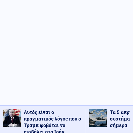
Αυτός είναι ο
Τα 5 ακρι
πραγματικός λόγος που ο
συστήματ
Τραμπ φοβάται να
σήμερα
εισβάλει στο Ιράν