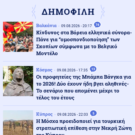
Ασφαλιστικά Ταμεία
ΔΗΜΟΦΙΛΗ
Κόσμος
10.08.2026 - 10:34
Βαλκάνια
74
09.08.2026 - 20:17
Ο Παναμάς ενισχύει την ασφάλεια στα σύνορα με την
Κίνδυνος στα Βόρεια ελληνικά σύνορα-
Κολομβία μετά τις επιθέσεις
Πάνε για “ομοσπονδιοποίηση” των
Σκοπίων σύμφωνα με το Βελγικό
Μοντέλο
Κόσμος
10.08.2026 - 10:30
Η Συρία ανακοίνωσε συμφωνία με τη Μόσχα, για τις
στρατιωτικές της βάσεις
Κόσμος
13
09.08.2026 - 17:35
Οι προφητείες της Μπάμπα Βάνγκα για
το 2026! Δύο έχουν ήδη βγει αληθινές-
Αθλητισμός
10.08.2026 - 10:21
Το σενάριο που απομένει μέχρι το
Η 17χρονη Ελένη Ιακωβάκη που κατέκτησε το χάλκινο
τέλος του έτους
μετάλλιο στο παγκόσμιο πρωτάθλημα στίβου U20
Κύπρος
5
09.08.2026 - 22:03
Κοινωνία
10.08.2026 - 10:12
Η Μόσχα προειδοποιεί για τουρκική
Ρόδος: Νεκρός ανασύρθηκε από τη θάλασσα 72χρονος
στρατιωτική επίθεση στην Νεκρή Ζώνη
Σουηδός τουρίστας
της Κύπρου