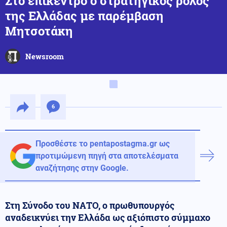
Στο επίκεντρο ο στρατηγικός ρόλος
της Ελλάδας με παρέμβαση
Μητσοτάκη
Newsroom
6
Προσθέστε το pentapostagma.gr ως
προτιμώμενη πηγή στα αποτελέσματα
αναζήτησης στην Google.
Στη Σύνοδο του ΝΑΤΟ, ο πρωθυπουργός
αναδεικνύει την Ελλάδα ως αξιόπιστο σύμμαχο