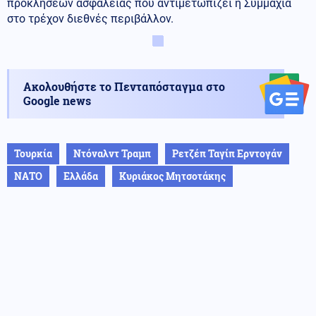
προκλήσεων ασφαλείας που αντιμετωπίζει η Συμμαχία
στο τρέχον διεθνές περιβάλλον.
Ακολουθήστε το Πενταπόσταγμα στο
Google news
Τουρκία
Ντόναλντ Τραμπ
Ρετζέπ Ταγίπ Ερντογάν
ΝΑΤΟ
Ελλάδα
Κυριάκος Μητσοτάκης