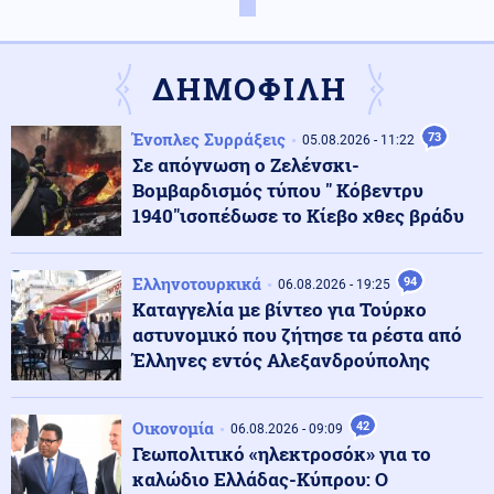
Κοινωνία
07.08.2026 - 10:21
Στην Ευελπίδων η 46χρονη που κατηγορείται για τον
εμπρησμό στην Marfin
ΔΗΜΟΦΙΛΗ
Πολιτική
07.08.2026 - 10:17
Ένοπλες Συρράξεις
73
05.08.2026 - 11:22
Θεοδωρικάκος: «Συμβάλλουμε στην εθνική ασφάλεια
Σε απόγνωση ο Ζελένσκι-
της πατρίδας μας με νέο αναπτυξιακό καθεστώς για
Βομβαρδισμός τύπου " Κόβεντρυ
την Άμυνα»
1940"ισοπέδωσε το Κίεβο χθες βράδυ
Κόσμος
07.08.2026 - 10:10
Κινεζικές μυστικές υπηρεσίες «δείχνουν» τη Μοσάντ
Ελληνοτουρκικά
94
06.08.2026 - 19:25
για την υβριδική εισβολή στη Θέουτα
Καταγγελία με βίντεο για Τούρκο
αστυνομικό που ζήτησε τα ρέστα από
Έλληνες εντός Αλεξανδρούπολης
Κόσμος
07.08.2026 - 10:07
Υεμένη: 58 στρατιωτικοί νεκροί σε επιθέσεις των
Χούθι (βίντεο)
Οικονομία
42
06.08.2026 - 09:09
Γεωπολιτικό «ηλεκτροσόκ» για το
καλώδιο Ελλάδας-Κύπρου: Ο
ΗΠΑ
07.08.2026 - 09:54