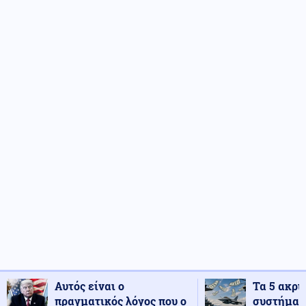
Αυτός είναι ο
Τα 5 ακρι
πραγματικός λόγος που ο
συστήματ