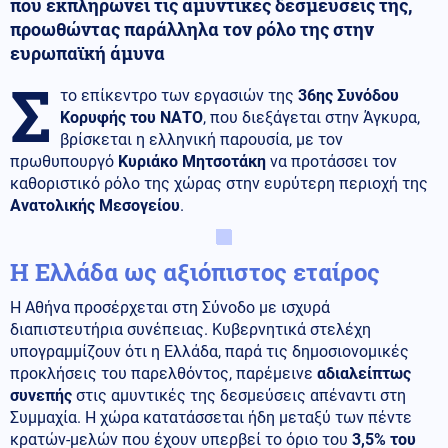
που εκπληρώνει τις αμυντικές δεσμεύσεις της,
προωθώντας παράλληλα τον ρόλο της στην
ευρωπαϊκή άμυνα
Σ
το επίκεντρο των εργασιών της
36ης Συνόδου
Κορυφής του ΝΑΤΟ
, που διεξάγεται στην Άγκυρα,
βρίσκεται η ελληνική παρουσία, με τον
πρωθυπουργό
Κυριάκο Μητσοτάκη
να προτάσσει τον
καθοριστικό ρόλο της χώρας στην ευρύτερη περιοχή της
Ανατολικής Μεσογείου
.
Η Ελλάδα ως αξιόπιστος εταίρος
Η Αθήνα προσέρχεται στη Σύνοδο με ισχυρά
διαπιστευτήρια συνέπειας. Κυβερνητικά στελέχη
υπογραμμίζουν ότι η Ελλάδα, παρά τις δημοσιονομικές
προκλήσεις του παρελθόντος, παρέμεινε
αδιαλείπτως
συνεπής
στις αμυντικές της δεσμεύσεις απέναντι στη
Συμμαχία. Η χώρα κατατάσσεται ήδη μεταξύ των πέντε
κρατών-μελών που έχουν υπερβεί το όριο του
3,5% του