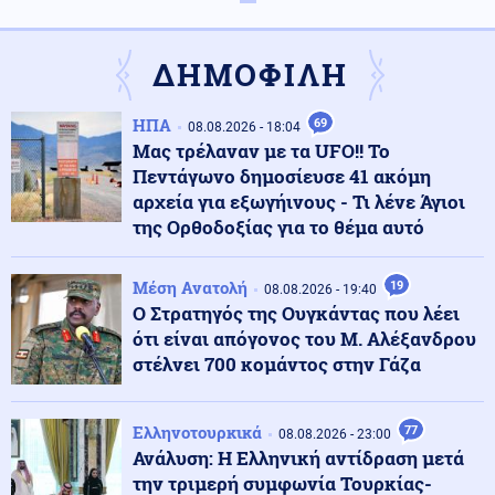
Έβρος: Πυρκαγιά σε χαμηλή βλάστηση στο Σπήλαιο
Ορεστιάδας
ΔΗΜΟΦΙΛΗ
Κοινωνία
09.08.2026 - 14:44
ΗΠΑ
69
08.08.2026 - 18:04
Σκιάθος: 15χρονος κατήγγειλε 17χρονο για σεξουαλική
Μας τρέλαναν με τα UFO!! Το
κακοποίηση
Πεντάγωνο δημοσίευσε 41 ακόμη
αρχεία για εξωγήινους - Τι λένε Άγιοι
της Ορθοδοξίας για το θέμα αυτό
Πολιτική
09.08.2026 - 14:35
Κοντογεώργης: «Η φετινή ΔΕΘ είναι προεκλογική, όχι
παροχολογική»
Μέση Ανατολή
19
08.08.2026 - 19:40
Ο Στρατηγός της Ουγκάντας που λέει
ότι είναι απόγονος του Μ. Αλέξανδρου
Κόσμος
09.08.2026 - 14:26
στέλνει 700 κομάντος στην Γάζα
Σίδνεϊ: Παραλίγο σύγκρουση δύο αεροπλάνων σε
διάδρομο αεροδρομίου (βίντεο)
Ελληνοτουρκικά
77
08.08.2026 - 23:00
Ανάλυση: Η Ελληνική αντίδραση μετά
Κόσμος
09.08.2026 - 14:18
την τριμερή συμφωνία Τουρκίας-
Την... έπνιξαν τα χρέη: Ηθοποιός του Χάρι Πότερ