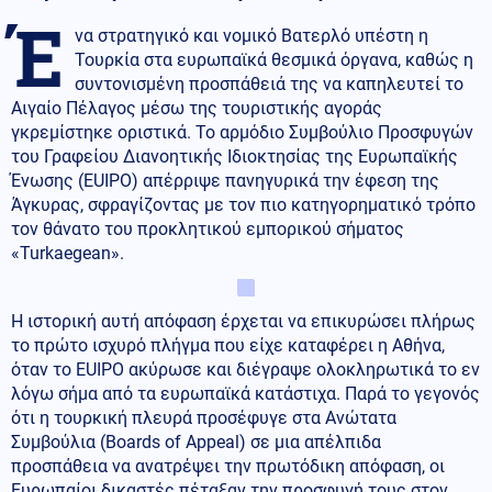
Έ
να στρατηγικό και νομικό Βατερλό υπέστη η
Τουρκία στα ευρωπαϊκά θεσμικά όργανα, καθώς η
συντονισμένη προσπάθειά της να καπηλευτεί το
Αιγαίο Πέλαγος μέσω της τουριστικής αγοράς
γκρεμίστηκε οριστικά. Το αρμόδιο Συμβούλιο Προσφυγών
του Γραφείου Διανοητικής Ιδιοκτησίας της Ευρωπαϊκής
Ένωσης (EUIPO) απέρριψε πανηγυρικά την έφεση της
Άγκυρας, σφραγίζοντας με τον πιο κατηγορηματικό τρόπο
τον θάνατο του προκλητικού εμπορικού σήματος
«Turkaegean».
Η ιστορική αυτή απόφαση έρχεται να επικυρώσει πλήρως
το πρώτο ισχυρό πλήγμα που είχε καταφέρει η Αθήνα,
όταν το EUIPO ακύρωσε και διέγραψε ολοκληρωτικά το εν
λόγω σήμα από τα ευρωπαϊκά κατάστιχα. Παρά το γεγονός
ότι η τουρκική πλευρά προσέφυγε στα Ανώτατα
Συμβούλια (Boards of Appeal) σε μια απέλπιδα
προσπάθεια να ανατρέψει την πρωτόδικη απόφαση, οι
Ευρωπαίοι δικαστές πέταξαν την προσφυγή τους στον