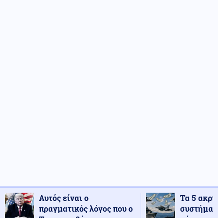
Αυτός είναι ο
Τα 5 ακρι
πραγματικός λόγος που ο
συστήματ