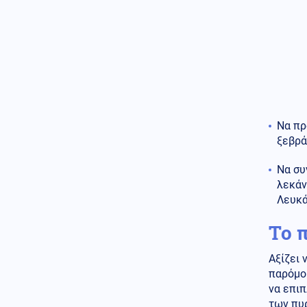
07.08.2026 - 22:00
ΟΥΚΡΑΝΟΙ ΕΠΙΣΤΗΜΟΝΕΣ
«ανακάλυψαν» βάσεις
εκτόξευσης UFO στο φεγγάρι
Ένοπλες Συρράξεις
07.08.2026 - 22:00
Οι Ιρανοί φρουροί άνοιξαν
έκθεση: Μεγάλο Ιρανικό
Να πρ
μουσείο με καταρριφθέντα
MQ-9 Drones και Hermes 900
ξεβρά
για να πικάρουν τον Τραμπ!
Να συ
Οικονομία
07.08.2026 - 21:49
λεκάν
ΟΗΕ: Σε υψηλό άνω των 3 ετών
Λευκά
οι παγκόσμιες τιμές τροφίμων
– Πιέζει ο πόλεμος και οι
Το 
καιρικές συνθήκες
Ενέργεια
Αξίζει 
07.08.2026 - 21:44
ΔΕΗ: Νέα συμφωνία για
παρόμοι
χαρτοφυλάκιο έργων ΑΠΕ άνω
να επιπ
των 2 GW σε Πολωνία και
των πυ