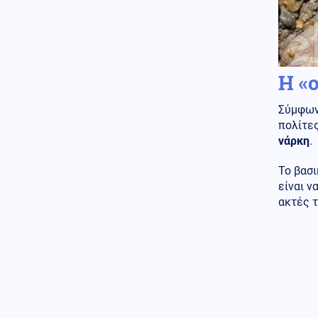
Κοινωνία
07.08.2026 - 22:23
Πυρκαγιά σε ισόγειο
κατάστημα στο Παλαιό Φάληρο
Η «
Κοινωνία
07.08.2026 - 22:12
Φίδι έκανε την εμφάνισή του
Σύμφων
σε Νοσοκομείο του Πύργου
πολίτες
σκορπίζοντας τον πανικό
(Εικόνες)
νάρκη
.
Κόσμος
07.08.2026 - 22:05
Το βασι
Ούρσουλα Φον ντερ Λάιεν:
είναι ν
«Χαιρετίζω το νέο πακέτο
ακτές τ
κυρώσεων κατά της Ρωσίας
από τη Γερουσία των ΗΠΑ»
ΗΠΑ
07.08.2026 - 22:02
Ταινία τρόμου στον Ιλινόις των
ΗΠΑ: 15χρονος ντυμένος
κλόουν κατηγορείται για
δολοφονία 78χρονου (Βίντεο)