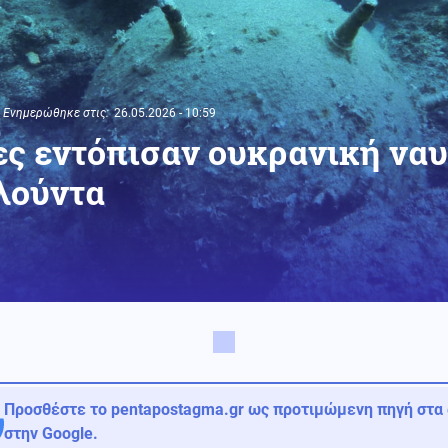
Ενημερώθηκε στις:
26.05.2026 - 10:59
ς εντόπισαν ουκρανική ναυ
λούντα
Προσθέστε το pentapostagma.gr ως προτιμώμενη πηγή στα
στην Google.