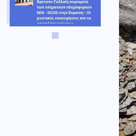
Βρετανο-Γαλλική κυριαρχία
των υπηρεσιών πληροφοριών
MI6 - DGSE στην Ευρώπη - Οι
μυστικές επιχειρήσεις και τα
αποτελέσματά τους
Κόσμος
07.08.2026 - 22:52
Αραγτσί: Εξήρε τις ιρανικές
ένοπλες δυνάμεις και κάλεσε
σε ενότητα τις μουσουλμανικές
χώρες
Κόσμος
07.08.2026 - 22:46
Ακτιβίστριες ζητούν την
ακύρωση των συναυλιών του
Τζάρεντ Λέτο στο Ηνωμένο
Βασίλειο, μετά τις κατηγορίες
για σεξουαλική κακοποίηση
Ένοπλες Συρράξεις
07.08.2026 - 22:37
Δύο νεκροί και έξι τραυματίες
από ρωσικές επιθέσεις σε
πέντε περιοχές της Ουκρανίας