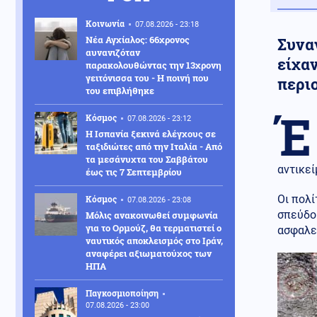
Κοινωνία
07.08.2026 - 23:18
Νέα Αγχίαλος: 66χρονος
Συναγ
αυνανιζόταν
είχα
παρακολουθώντας την 13χρονη
γειτόνισσα του - Η ποινή που
περι
του επιβλήθηκε
Έ
Κόσμος
07.08.2026 - 23:12
Η Ισπανία ξεκινά ελέγχους σε
ταξιδιώτες από την Ιταλία - Από
τα μεσάνυχτα του Σαββάτου
αντικεί
έως τις 7 Σεπτεμβρίου
Οι πολί
Κόσμος
07.08.2026 - 23:08
σπεύδο
Μόλις ανακοινωθεί συμφωνία
για το Ορμούζ, θα τερματιστεί ο
ασφαλεί
ναυτικός αποκλεισμός στο Ιράν,
αναφέρει αξιωματούχος των
ΗΠΑ
Παγκοσμιοποίηση
07.08.2026 - 23:00