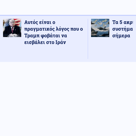
Αυτός είναι ο
Τα 5 ακρι
πραγματικός λόγος που ο
συστήματ
Τραμπ φοβάται να
σήμερα
εισβάλει στο Ιράν