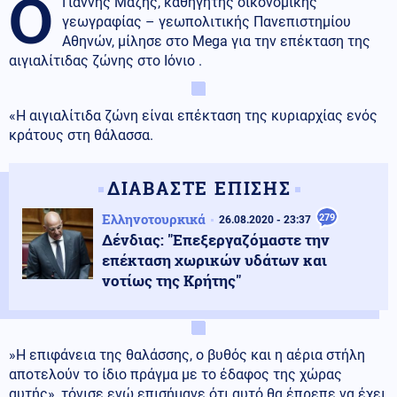
Ο
Γιάννης Μάζης, καθηγητής οικονομικής
γεωγραφίας – γεωπολιτικής Πανεπιστημίου
Αθηνών, μίλησε στο Mega για την επέκταση της
αιγιαλίτιδας ζώνης στο Ιόνιο .
«Η αιγιαλίτιδα ζώνη είναι επέκταση της κυριαρχίας ενός
κράτους στη θάλασσα.
ΔΙΑΒΑΣΤΕ ΕΠΙΣΗΣ
Ελληνοτουρκικά
279
26.08.2020 - 23:37
Δένδιας: "Επεξεργαζόμαστε την
επέκταση χωρικών υδάτων και
νοτίως της Κρήτης"
»Η επιφάνεια της θαλάσσης, ο βυθός και η αέρια στήλη
αποτελούν το ίδιο πράγμα με το έδαφος της χώρας
αυτής», τόνισε ενώ επισήμανε ότι αυτό θα έπρεπε να έχει