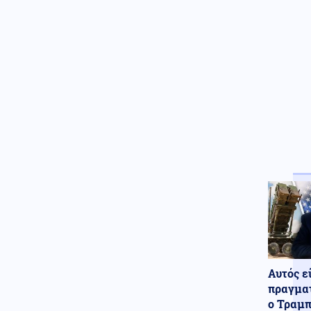
σε ενότητα τις μουσουλμανικές
χώρες
Κόσμος
07.08.2026 - 22:46
Ακτιβίστριες ζητούν την
ακύρωση των συναυλιών του
Τζάρεντ Λέτο στο Ηνωμένο
Βασίλειο, μετά τις κατηγορίες
για σεξουαλική κακοποίηση
Ένοπλες Συρράξεις
07.08.2026 - 22:37
Δύο νεκροί και έξι τραυματίες
από ρωσικές επιθέσεις σε
πέντε περιοχές της Ουκρανίας
Κοινωνία
07.08.2026 - 22:23
Πυρκαγιά σε ισόγειο
κατάστημα στο Παλαιό Φάληρο
Αυτός ε
Κοινωνία
07.08.2026 - 22:12
πραγματ
Φίδι έκανε την εμφάνισή του
ο Τραμπ
σε Νοσοκομείο του Πύργου