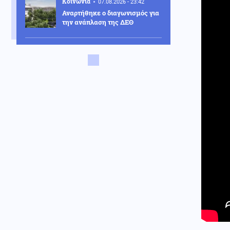
Κοινωνία
07.08.2026 - 23:42
Αναρτήθηκε ο διαγωνισμός για
την ανάπλαση της ΔΕΘ
Ελληνοτουρκικά
07.08.2026 - 23:33
Νέο «γκριζάρισμα» στο Αιγαίο
από την Τουρκία, με αφορμή το
Χωροταξικό του Τουρισμού
Κόσμος
07.08.2026 - 23:29
Κι όμως... Τα ΜΜΕ της Βόρειας
Κορέας προτείνουν σούπα με
κρέας σκύλου, ως διέξοδο στον
καύσωνα
Κοινωνία
07.08.2026 - 23:18
Νέα Αγχίαλος: 66χρονος
αυνανιζόταν
παρακολουθώντας την 13χρονη
γειτόνισσα του - Η ποινή που
του επιβλήθηκε