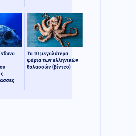
κίνδυνα
Τα 10 μεγαλύτερα
ψάρια των ελληνικών
ου
θαλασσών (βίντεο)
ις
λασσες