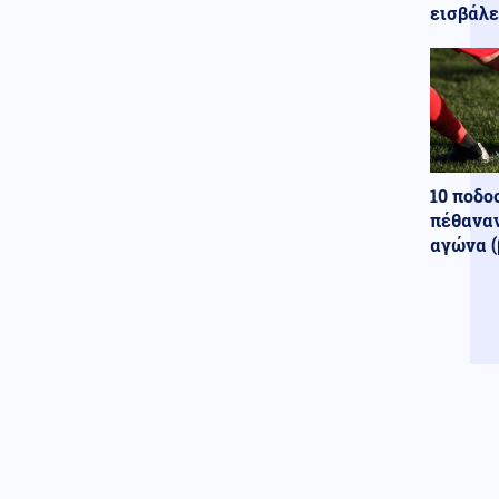
εισβάλε
σκορπίζοντας τον πανικό
(Εικόνες)
Κόσμος
07.08.2026 - 22:05
Ούρσουλα Φον ντερ Λάιεν:
«Χαιρετίζω το νέο πακέτο
κυρώσεων κατά της Ρωσίας
από τη Γερουσία των ΗΠΑ»
10 ποδο
ΗΠΑ
07.08.2026 - 22:02
πέθαναν
Ταινία τρόμου στον Ιλινόις των
αγώνα (
ΗΠΑ: 15χρονος ντυμένος
κλόουν κατηγορείται για
δολοφονία 78χρονου (Βίντεο)
07.08.2026 - 22:00
ΟΥΚΡΑΝΟΙ ΕΠΙΣΤΗΜΟΝΕΣ
«ανακάλυψαν» βάσεις
εκτόξευσης UFO στο φεγγάρι
Ένοπλες Συρράξεις
07.08.2026 - 22:00
Οι Ιρανοί φρουροί άνοιξαν