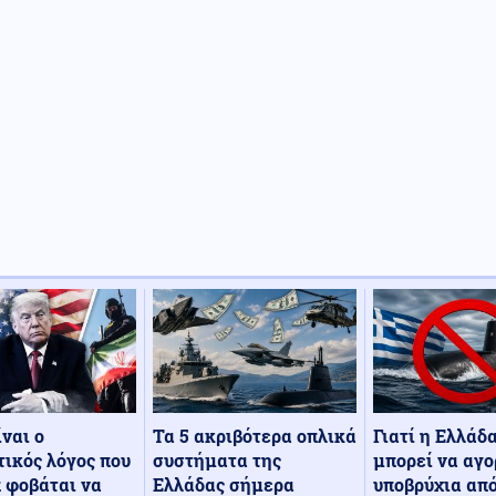
Τα 5 ακριβότερα οπλικά
Γιατί η Ελλάδ
ίναι ο
συστήματα της
μπορεί να αγο
ικός λόγος που
Ελλάδας σήμερα
υποβρύχια από
 φοβάται να