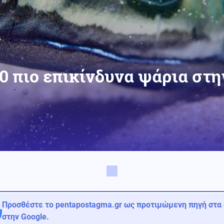
10 πιο επικίνδυνα ψάρια στ
Προσθέστε το pentapostagma.gr ως προτιμώμενη πηγή στα
στην Google.