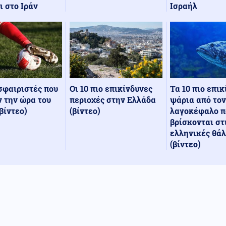
Ισραήλ
ι στο Ιράν
Οι 10 πιο επικίνδυνες
Τα 10 πιο επι
σφαιριστές που
περιοχές στην Ελλάδα
ψάρια από τον
 την ώρα του
(βίντεο)
λαγοκέφαλο π
βίντεο)
βρίσκονται στ
ελληνικές θά
(βίντεο)