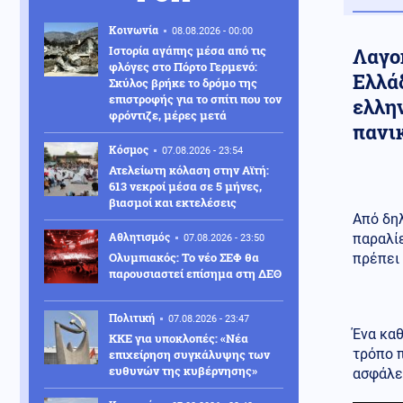
Κοινωνία
08.08.2026 - 00:00
Ιστορία αγάπης μέσα από τις
Λαγο
φλόγες στο Πόρτο Γερμενό:
Ελλά
Σκύλος βρήκε το δρόμο της
επιστροφής για το σπίτι που τον
ελλη
φρόντιζε, μέρες μετά
πανικ
Κόσμος
07.08.2026 - 23:54
Ατελείωτη κόλαση στην Αϊτή:
613 νεκροί μέσα σε 5 μήνες,
βιασμοί και εκτελέσεις
Από δη
Αθλητισμός
παραλίε
07.08.2026 - 23:50
Ολυμπιακός: Το νέο ΣΕΦ θα
πρέπει 
παρουσιαστεί επίσημα στη ΔΕΘ
Πολιτική
07.08.2026 - 23:47
Ένα καθ
ΚΚΕ για υποκλοπές: «Νέα
τρόπο π
επιχείρηση συγκάλυψης των
ευθυνών της κυβέρνησης»
ασφάλε