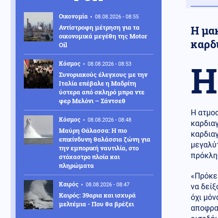
Οικονομία
08.08.2026 - 08:55
Αντίστροφη μέτρηση για τα
Η μα
οικονομικά μεγέθη της Motor
καρδ
Oil
Η
Κόσμος
08.08.2026 - 08:53
Συνοριακούς έλεγχους με την
Ιταλία επέβαλε η Μαδρίτη
ύστερα από σκληρό μπρα ντε
φερ Μελόνι – Σάντσεθ
Η ατμοσ
Κόσμος
08.08.2026 - 08:48
καρδια
Μαύρη Θάλασσα: Η πιο
καρδιαγ
επικίνδυνη θαλάσσια ζώνη για
μεγαλύτ
την εμπορική ναυτιλία, στο
πρόκλη
στόχαστρο πλοία και
πληρώματα
«Πρόκει
Καιρός
08.08.2026 - 08:47
να δείξ
Καιρός: 39αρια και ισχυρά
όχι μόν
μελτέμια - Που θα βρέξει
αποφρακ