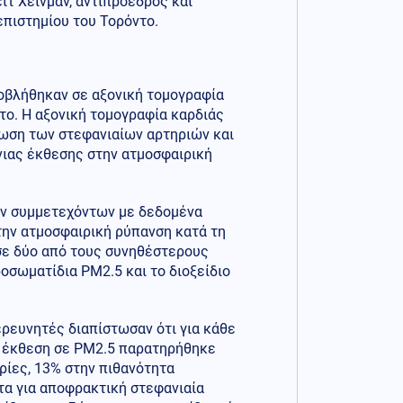
ιτ Χέινμαν, αντιπρόεδρος και
πιστημίου του Τορόντο.
οβλήθηκαν σε αξονική τομογραφία
το. Η αξονική τομογραφία καρδιάς
ωση των στεφανιαίων αρτηριών και
νιας έκθεσης στην ατμοσφαιρική
ων συμμετεχόντων με δεδομένα
την ατμοσφαιρική ρύπανση κατά τη
σε δύο από τους συνηθέστερους
οσωματίδια PM2.5 και το διοξείδιο
ερευνητές διαπίστωσαν ότι για κάθε
α έκθεση σε PM2.5 παρατηρήθηκε
ρίες, 13% στην πιθανότητα
α για αποφρακτική στεφανιαία