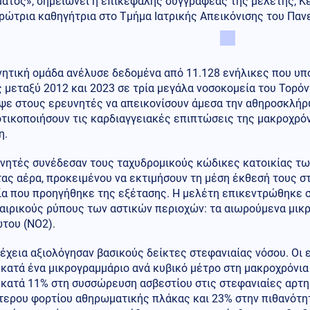
ατος», σημειώνει η επικεφαλής συγγραφέας της μελέτης, Κέ
ώτρια καθηγήτρια στο Τμήμα Ιατρικής Απεικόνισης του Πανε
νητική ομάδα ανέλυσε δεδομένα από 11.128 ενήλικες που υπ
 μεταξύ 2012 και 2023 σε τρία μεγάλα νοσοκομεία του Τορόν
ψε στους ερευνητές να απεικονίσουν άμεσα την αθηροσκλήρ
οτικοποιήσουν τις καρδιαγγειακές επιπτώσεις της μακροχρό
η.
υνητές συνέδεσαν τους ταχυδρομικούς κώδικες κατοικίας τ
ας αέρα, προκειμένου να εκτιμήσουν τη μέση έκθεσή τους σ
ία που προηγήθηκε της εξέτασης. Η μελέτη επικεντρώθηκε 
αιρικούς ρύπους των αστικών περιοχών: τα αιωρούμενα μικρ
του (NO2).
έχεια αξιολόγησαν βασικούς δείκτες στεφανιαίας νόσου. Οι 
 κατά ένα μικρογραμμάριο ανά κυβικό μέτρο στη μακροχρόνι
 κατά 11% στη συσσώρευση ασβεστίου στις στεφανιαίες αρτη
τερου φορτίου αθηρωματικής πλάκας και 23% στην πιθανότητ