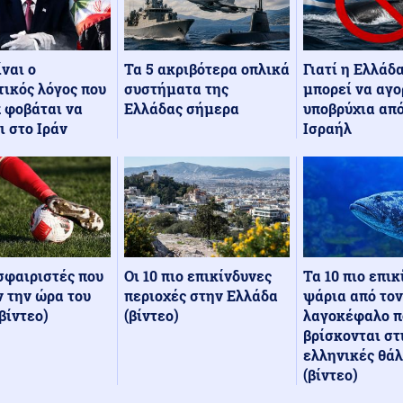
Τα 5 ακριβότερα οπλικά
Γιατί η Ελλάδ
ίναι ο
συστήματα της
μπορεί να αγο
ικός λόγος που
Ελλάδας σήμερα
υποβρύχια από
 φοβάται να
Ισραήλ
ι στο Ιράν
Οι 10 πιο επικίνδυνες
Τα 10 πιο επι
σφαιριστές που
περιοχές στην Ελλάδα
ψάρια από τον
 την ώρα του
(βίντεο)
λαγοκέφαλο π
βίντεο)
βρίσκονται στ
ελληνικές θά
(βίντεο)