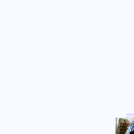
αποζημίωση σε πρώην
εργαζόμενη της UEFA και η
φερόμενη σχέση τους
ΗΠΑ
08.08.2026 - 08:30
Στήριξη Τραμπ στον νέο
πρόεδρο της Κολομβίας με
«βοήθεια» 1 δισ. δολαρίων για
την ασφάλεια
Αθλητισμός
08.08.2026 - 08:29
Ήττα της Σάκκαρη με 2-0 από
την Γκοφ και αποκλεισμός στο
Τορόντο
Οικονομία
08.08.2026 - 08:28
Νέο αεροδρόμιο της Ινδίας:
Έτσι θα μεταμορφώσει το
αεροδρόμιο στο Καστέλι – Ποιο
είναι το όραμα για Ελλάδα
Κόσμος
08.08.2026 - 08:28
Ρωσικά πλήγματα σε Κίεβο και