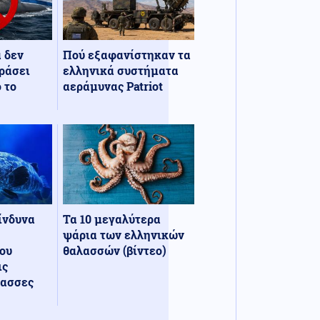
α δεν
Πού εξαφανίστηκαν τα
ράσει
ελληνικά συστήματα
 το
αεράμυνας Patriot
κίνδυνα
Τα 10 μεγαλύτερα
ψάρια των ελληνικών
ου
θαλασσών (βίντεο)
ις
λασσες