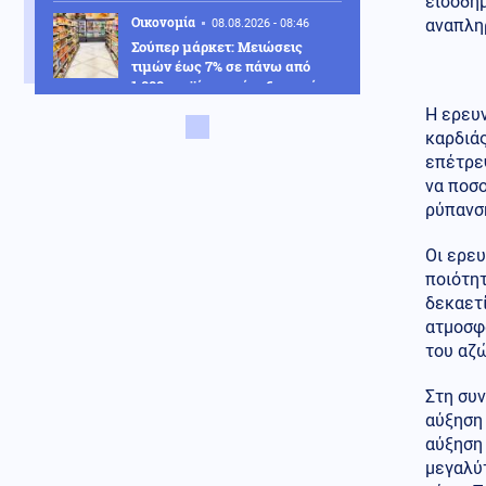
εισοδήμ
Οικονομία
αναπληρ
08.08.2026 - 08:46
Σούπερ μάρκετ: Μειώσεις
τιμών έως 7% σε πάνω από
1.000 προϊόντα, πότε ξεκινούν
Η ερευ
Κοινωνία
08.08.2026 - 08:44
καρδιάς
Υπό έλεγχο η πυρκαγιά σε
επέτρε
ισόγειο κατάστημα στο Παλαιό
να ποσ
Φάληρο, εκκενώθηκε
ρύπανσ
προληπτικά πολυκατοικία
Κόσμος
Οι ερε
08.08.2026 - 08:42
Συνάντηση Ζελένσκι-Βούτσιτς
ποιότητ
στο Βελιγράδι: Οικονομία,
δεκαετ
ασφάλεια και στο βάθος...
ατμοσφ
Ρωσία
του αζώ
Εθνικά θέματα
08.08.2026 - 08:41
Στη συν
«Συναγερμός» για τη
αύξηση
«Συμφωνία της Μέκκας»: Πώς
η Τουρκία εγκλωβίζει την
αύξηση
ελληνική διπλωματία μέσω
μεγαλύ
Ριάντ