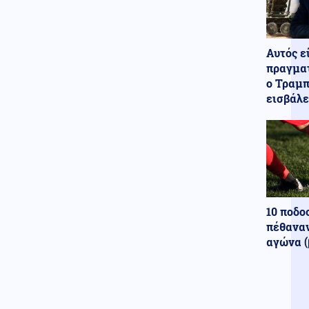
Μπροβαρί: 3 νεκροί, ανάμεσά
τους ένα παιδί
Κόσμος
08.08.2026 - 08:26
Αυτός ε
Τρόμος για τουρίστες στη
Μποτσουάνα: Ιπποπόταμος
πραγματ
καταδιώκει το σκάφος τους
ο Τραμπ
(βίντεο)
εισβάλε
Κόσμος
08.08.2026 - 08:24
Στο χαμηλότερο επίπεδο της
δεκαετίας η αποψίλωση στον
Αμαζόνιο, μειώθηκε κατά 37%
σε έναν χρόνο
Κόσμος
08.08.2026 - 08:22
10 ποδο
Ορκίστηκε πρόεδρος της
Κολομβίας ο Αμπελάρδο ντε λα
πέθαναν
Εσπριέγια
αγώνα (
Εσωτερική Ασφάλεια
08.08.2026 - 08:21
Πολύ υψηλός κίνδυνος
πυρκαγιάς σήμερα σε Κρήτη