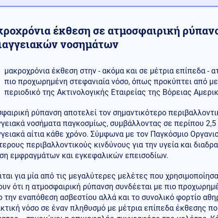
κροχρόνια έκθεση σε ατμοσφαιρική ρύπανσ
ιαγγειακών νοσημάτων
μακροχρόνια έκθεση στην - ακόμα και σε μέτρια επίπεδα - 
πιο προχωρημένη στεφανιαία νόσο, όπως προκύπτει από μ
περιοδικό της Ακτινολογικής Εταιρείας της Βόρειας Αμερικ
φαιρική ρύπανση αποτελεί τον σημαντικότερο περιβαλλοντικ
γγειακά νοσήματα παγκοσμίως, συμβάλλοντας σε περίπου 2,5
γειακά αίτια κάθε χρόνο. Σύμφωνα με τον Παγκόσμιο Οργανι
ερους περιβαλλοντικούς κινδύνους για την υγεία και διαδρα
ση εμφραγμάτων και εγκεφαλικών επεισοδίων.
ται για μία από τις μεγαλύτερες μελέτες που χρησιμοποίησα
ουν ότι η ατμοσφαιρική ρύπανση συνδέεται με πιο προχωρημ
ο την εναπόθεση ασβεστίου αλλά και το συνολικό φορτίο αθ
τική νόσο σε έναν πληθυσμό με μέτρια επίπεδα έκθεσης πο