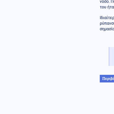
νόσο. Π
του ήτα
ΗΠΑ
08.08.2026 - 08:38
Ο Τραμπ προσφεύγει στο
Ιδιαίτε
Ανώτατο Δικαστήριο: «Εθνική
ντροπή» το μπλόκο στην
ρύπανση
αίθουσα χορού του Λευκού
σημασία
Οίκου
Ρωσία
08.08.2026 - 08:35
Ρωσικό πλήγμα προκάλεσε
ζημιές σε γήπεδο στην Οδησσό
μία ημέρα πριν από αγώνα
πρωταθλήματος (βίντεο)
Ρωσία
08.08.2026 - 08:33
Ρωσία για το drone με
Περιβ
εκρηκτικά σε γερμανικό
αεροδρόμιο: «Βιαστικά στημένη
προβοκάτσια»
Κόσμος
08.08.2026 - 08:31
Αποκαλύψεις Telegraph για τον
Ινφαντίνο: Η εξαψήφια