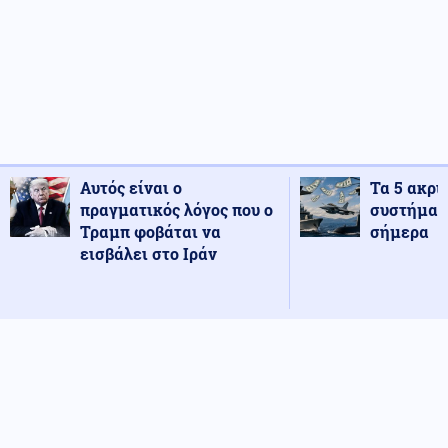
Αυτός είναι ο
Τα 5 ακρι
πραγματικός λόγος που ο
συστήματ
Τραμπ φοβάται να
σήμερα
εισβάλει στο Ιράν