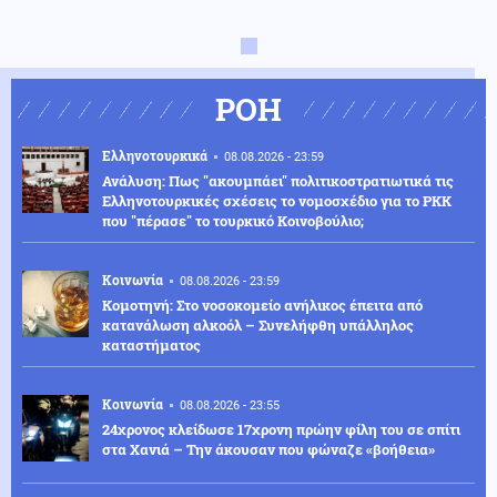
ΡΟΗ
Ελληνοτουρκικά
08.08.2026 - 23:59
Ανάλυση: Πως "ακουμπάει" πολιτικοστρατιωτικά τις
Ελληνοτουρκικές σχέσεις το νομοσχέδιο για το PKK
που "πέρασε" το τουρκικό Κοινοβούλιο;
Κοινωνία
08.08.2026 - 23:59
Κομοτηνή: Στο νοσοκομείο ανήλικος έπειτα από
κατανάλωση αλκοόλ – Συνελήφθη υπάλληλος
καταστήματος
Κοινωνία
08.08.2026 - 23:55
24χρονος κλείδωσε 17χρονη πρώην φίλη του σε σπίτι
στα Χανιά – Την άκουσαν που φώναζε «βοήθεια»