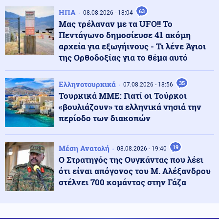
Κοινωνία
08.08.2026 - 23:15
ΗΠΑ
63
08.08.2026 - 18:04
Συγκλονιστικό τροχαίο: Αυτοκίνητο συγκρούστηκε με
Μας τρέλαναν με τα UFO!! Το
μηχανή αστυνομικών της ΔΙΑΣ στο Λαγονήσι
Πεντάγωνο δημοσίευσε 41 ακόμη
αρχεία για εξωγήινους - Τι λένε Άγιοι
της Ορθοδοξίας για το θέμα αυτό
Ένοπλες Συρράξεις
08.08.2026 - 23:06
Καταγγελία για νυχτερινή είσοδο ισραηλινών
στρατευμάτων σε χωριό του Λιβάνου - Τι απαντά το
Ελληνοτουρκικά
35
07.08.2026 - 18:56
Ισραήλ
Τουρκικά ΜΜΕ: Γιατί οι Τούρκοι
«βουλιάζουν» τα ελληνικά νησιά την
Ελληνοτουρκικά
08.08.2026 - 23:00
περίοδο των διακοπών
Ανάλυση: Η Ελληνική αντίδραση μετά την τριμερή
συμφωνία Τουρκίας-Πακιστάν-Σ. Αραβίας στη Μέκκα
Μέση Ανατολή
19
08.08.2026 - 19:40
Ο Στρατηγός της Ουγκάντας που λέει
Κόσμος
08.08.2026 - 22:53
ότι είναι απόγονος του Μ. Αλέξανδρου
Η Τουρκία ζητά "μορατόριουμ" Ρωσίας - Ουκρανίας
στέλνει 700 κομάντος στην Γάζα
στις επιθέσεις κατά εμπορικών πλοίων στη Μαύρη
Θάλασσα
Κόσμος