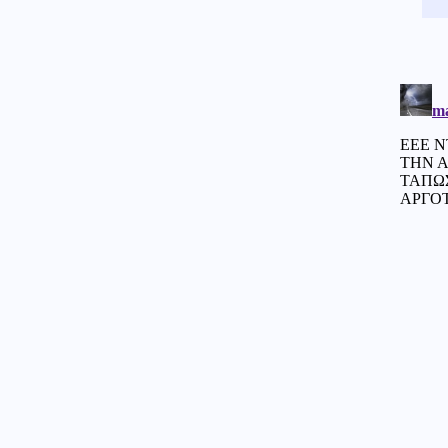
σκορπίζοντας τον πανικό
(Εικόνες)
Κόσμος
07.08.2026 - 22:05
Ούρσουλα Φον ντερ Λάιεν:
«Χαιρετίζω το νέο πακέτο
κυρώσεων κατά της Ρωσίας
από τη Γερουσία των ΗΠΑ»
ΗΠΑ
07.08.2026 - 22:02
Ταινία τρόμου στον Ιλινόις των
ΗΠΑ: 15χρονος ντυμένος
κλόουν κατηγορείται για
δολοφονία 78χρονου (Βίντεο)
07.08.2026 - 22:00
ΟΥΚΡΑΝΟΙ ΕΠΙΣΤΗΜΟΝΕΣ
«ανακάλυψαν» βάσεις
εκτόξευσης UFO στο φεγγάρι
Ένοπλες Συρράξεις
07.08.2026 - 22:00
Οι Ιρανοί φρουροί άνοιξαν