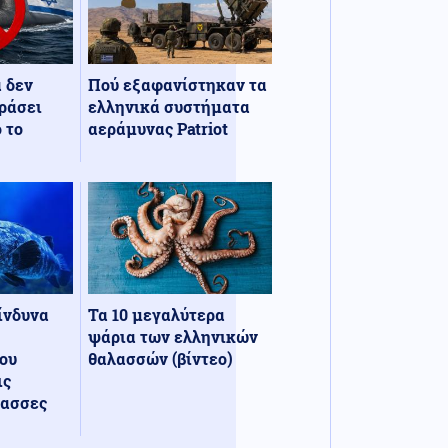
α δεν
Πού εξαφανίστηκαν τα
ράσει
ελληνικά συστήματα
 το
αεράμυνας Patriot
κίνδυνα
Τα 10 μεγαλύτερα
ψάρια των ελληνικών
ου
θαλασσών (βίντεο)
ις
λασσες