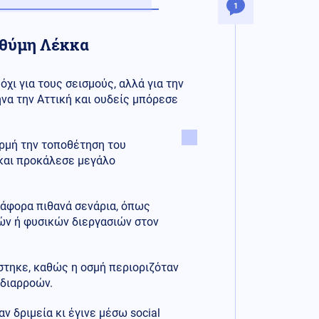
1
υθύμη Λέκκα
 όχι για τους σεισμούς, αλλά για την
να την Αττική και ουδείς μπόρεσε
ρμή την τοποθέτηση του
 και προκάλεσε μεγάλο
ιάφορα πιθανά σενάρια, όπως
ν ή φυσικών διεργασιών στον
στηκε, καθώς η οσμή περιοριζόταν
 διαρροών.
 δριμεία κι έγινε μέσω social