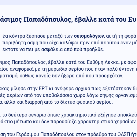
ράσιμος Παπαδόπουλος, έβαλλε κατά του Ε
έα κόντρα ξέσπασε μεταξύ των
σεισμολόγων
, αυτή τη φορά
περιβόητη οσμή που είχε καλύψει πριν από περίπου έναν μή
έκτοτε να πει με ασφάλεια από πού προήλθε.
σιμος Παπαδόπουλος, έβαλλε κατά του Ευθύμη Λέκκα, με αφο
αίου αναφορικά με τη μυρωδιά αερίου που ήταν πολύ έντονη
ματισμό, καθώς κανείς δεν ήξερε από πού προερχόταν.
κκας μίλησε στην ΕΡΤ κι ανέφερε αρχικά πως εξετάστηκαν δ
ές αερίων από τον υποθαλάσσιο χώρο λόγω σήψης οργανισμώ
, αλλά και διαρροή από το δίκτυο φυσικού αερίου.
, το δεύτερο σενάριο όπως χαρακτηριστικά εξήγησε αποκλεί
ράκτιο μέτωπο και δεν παρουσίαζε χαρακτηριστικά χερσαίων
ση του Γεράσιμου Παπαδόπουλου στον πρόεδρο του ΟΑΣΠ ήταν