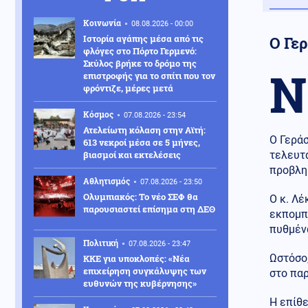
Κοινωνία
08.08.2026 - 00:00
Ιστορία αγάπης μέσα από τις
Ο Γε
φλόγες στο Πόρτο Γερμενό:
Σκύλος βρήκε το δρόμο της
Ν
επιστροφής για το σπίτι που τον
φρόντιζε, μέρες μετά
Κόσμος
07.08.2026 - 23:54
Ατελείωτη κόλαση στην Αϊτή:
Ο Γερά
613 νεκροί μέσα σε 5 μήνες,
βιασμοί και εκτελέσεις
τελευτ
προβλη
Αθλητισμός
07.08.2026 - 23:50
Ολυμπιακός: Το νέο ΣΕΦ θα
Ο κ. Λέ
παρουσιαστεί επίσημα στη ΔΕΘ
εκπομπ
πυθμένα
Πολιτική
07.08.2026 - 23:47
Ωστόσο
ΚΚΕ για υποκλοπές: «Νέα
επιχείρηση συγκάλυψης των
στο πα
ευθυνών της κυβέρνησης»
Η επίθε