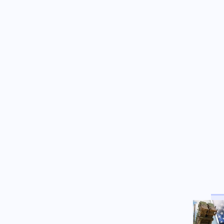
Κόσμος
07.08.2026 - 23:12
Η Ισπανία ξεκινά ελέγχους σε
ταξιδιώτες από την Ιταλία - Από
τα μεσάνυχτα του Σαββάτου
έως τις 7 Σεπτεμβρίου
Κόσμος
07.08.2026 - 23:08
Μόλις ανακοινωθεί συμφωνία
για το Ορμούζ, θα τερματιστεί ο
ναυτικός αποκλεισμός στο Ιράν,
αναφέρει αξιωματούχος των
ΗΠΑ
Παγκοσμιοποίηση
07.08.2026 - 23:00
Βρετανο-Γαλλική κυριαρχία
των υπηρεσιών πληροφοριών
MI6 - DGSE στην Ευρώπη - Οι
μυστικές επιχειρήσεις και τα
αποτελέσματά τους
Κόσμος
07.08.2026 - 22:52
Αραγτσί: Εξήρε τις ιρανικές
ένοπλες δυνάμεις και κάλεσε