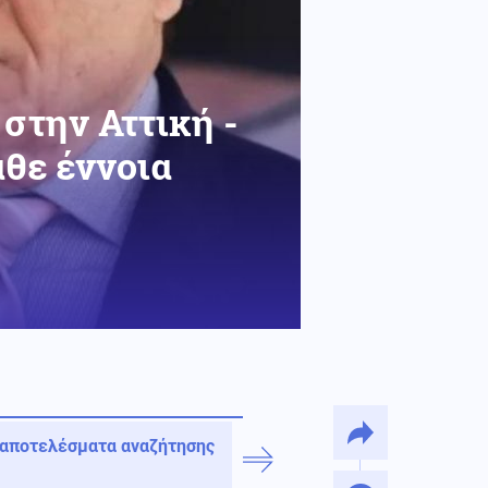
στην Αττική -
θε έννοια
 αποτελέσματα αναζήτησης