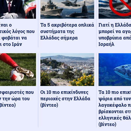
Τα 5 ακριβότερα οπλικά
Γιατί η Ελλάδ
ίναι ο
συστήματα της
μπορεί να αγο
ικός λόγος που
Ελλάδας σήμερα
υποβρύχια από
 φοβάται να
Ισραήλ
ι στο Ιράν
Οι 10 πιο επικίνδυνες
Τα 10 πιο επι
σφαιριστές που
περιοχές στην Ελλάδα
ψάρια από τον
 την ώρα του
(βίντεο)
λαγοκέφαλο π
βίντεο)
βρίσκονται στ
ελληνικές θά
(βίντεο)