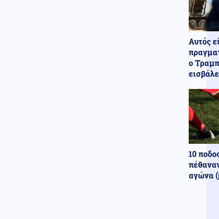
σε ενότητα τις μουσουλμανικές
χώρες
Κόσμος
07.08.2026 - 22:46
Αυτός ε
Ακτιβίστριες ζητούν την
πραγματ
ακύρωση των συναυλιών του
ο Τραμπ
Τζάρεντ Λέτο στο Ηνωμένο
Βασίλειο, μετά τις κατηγορίες
εισβάλε
για σεξουαλική κακοποίηση
Ένοπλες Συρράξεις
07.08.2026 - 22:37
Δύο νεκροί και έξι τραυματίες
από ρωσικές επιθέσεις σε
πέντε περιοχές της Ουκρανίας
10 ποδο
Κοινωνία
07.08.2026 - 22:23
πέθαναν
Πυρκαγιά σε ισόγειο
κατάστημα στο Παλαιό Φάληρο
αγώνα (
Κοινωνία
07.08.2026 - 22:12
Φίδι έκανε την εμφάνισή του
σε Νοσοκομείο του Πύργου