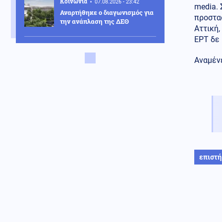
Κοινωνία
07.08.2026 - 23:42
media. 
Αναρτήθηκε ο διαγωνισμός για
προστασ
την ανάπλαση της ΔΕΘ
Αττική,
ΕΡΤ δε 
Ελληνοτουρκικά
07.08.2026 - 23:33
Αναμένε
Νέο «γκριζάρισμα» στο Αιγαίο
από την Τουρκία, με αφορμή το
Χωροταξικό του Τουρισμού
Κόσμος
07.08.2026 - 23:29
Κι όμως... Τα ΜΜΕ της Βόρειας
Κορέας προτείνουν σούπα με
κρέας σκύλου, ως διέξοδο στον
καύσωνα
επιστ
Κοινωνία
07.08.2026 - 23:18
Νέα Αγχίαλος: 66χρονος
αυνανιζόταν
παρακολουθώντας την 13χρονη
γειτόνισσα του - Η ποινή που
του επιβλήθηκε