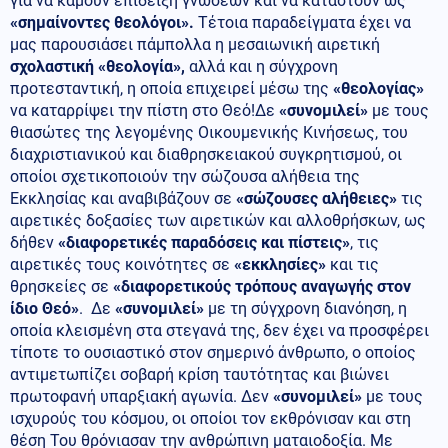
για να κάμουν επίδειξη γνώσεων και να καταστούν ως
«σημαίνοντες θεολόγοι».
Τέτοια παραδείγματα έχει να
μας παρουσιάσει πάμπολλα η μεσαιωνική αιρετική
σχολαστική «θεολογία»,
αλλά και η σύγχρονη
προτεσταντική, η οποία επιχειρεί μέσω της
«θεολογίας»
να καταρρίψει την πίστη στο Θεό!Δε
«συνομιλεί»
με τους
θιασώτες της λεγομένης Οικουμενικής Κινήσεως, του
διαχριστιανικού και διαθρησκειακού συγκρητισμού, οι
οποίοι σχετικοποιούν την σώζουσα αλήθεια της
Εκκλησίας και αναβιβάζουν σε
«σώζουσες αλήθειες»
τις
αιρετικές δοξασίες των αιρετικών και αλλοθρήσκων, ως
δήθεν
«διαφορετικές παραδόσεις και πίστεις»
, τις
αιρετικές τους κοινότητες σε
«εκκλησίες»
και τις
θρησκείες σε
«διαφορετικούς τρόπους αναγωγής στον
ίδιο Θεό»
. Δε
«συνομιλεί»
με τη σύγχρονη διανόηση, η
οποία κλεισμένη στα στεγανά της, δεν έχει να προσφέρει
τίποτε το ουσιαστικό στον σημερινό άνθρωπο, ο οποίος
αντιμετωπίζει σοβαρή κρίση ταυτότητας και βιώνει
πρωτοφανή υπαρξιακή αγωνία. Δεν
«συνομιλεί»
με τους
ισχυρούς του κόσμου, οι οποίοι τον εκθρόνισαν και στη
θέση Του θρόνιασαν την ανθρώπινη ματαιοδοξία. Με