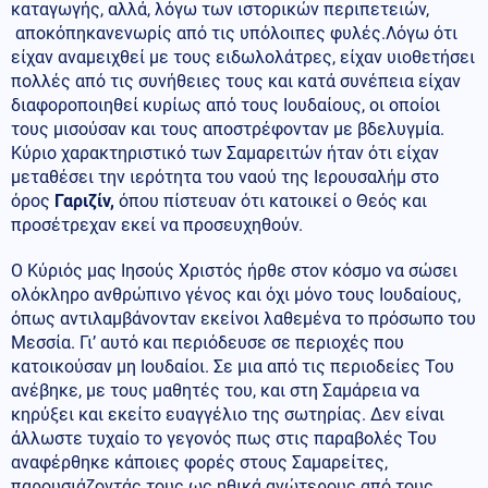
καταγωγής, αλλά, λόγω των ιστορικών περιπετειών,
αποκόπηκανενωρίς από τις υπόλοιπες φυλές.Λόγω ότι
είχαν αναμειχθεί με τους ειδωλολάτρες, είχαν υιοθετήσει
πολλές από τις συνήθειες τους και κατά συνέπεια είχαν
διαφοροποιηθεί κυρίως από τους Ιουδαίους, οι οποίοι
τους μισούσαν και τους αποστρέφονταν με βδελυγμία.
Κύριο χαρακτηριστικό των Σαμαρειτών ήταν ότι είχαν
μεταθέσει την ιερότητα του ναού της Ιερουσαλήμ στο
όρος
Γαριζίν,
όπου πίστευαν ότι κατοικεί ο Θεός και
προσέτρεχαν εκεί να προσευχηθούν.
Ο Κύριός μας Ιησούς Χριστός ήρθε στον κόσμο να σώσει
ολόκληρο ανθρώπινο γένος και όχι μόνο τους Ιουδαίους,
όπως αντιλαμβάνονταν εκείνοι λαθεμένα το πρόσωπο του
Μεσσία. Γι’ αυτό και περιόδευσε σε περιοχές που
κατοικούσαν μη Ιουδαίοι. Σε μια από τις περιοδείες Του
ανέβηκε, με τους μαθητές του, και στη Σαμάρεια να
κηρύξει και εκείτο ευαγγέλιο της σωτηρίας. Δεν είναι
άλλωστε τυχαίο το γεγονός πως στις παραβολές Του
αναφέρθηκε κάποιες φορές στους Σαμαρείτες,
παρουσιάζοντάς τους ως ηθικά ανώτερους από τους