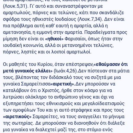
(Λουκ.5,31). Γι’ αυτό και συναναστρέφονταν με
αμαρτωλούς, πόρνες και τελώνες, κάτι που σκανδάλιζε
σφόδρα τους ηθικιστές Ιουδαίους (Λουκ.7,34). Δεν είναι
πια πρόβλημα αυτή καθ’ εαυτή η αμαρτία, αλλά η
αμετανοησία, η εμμονή στην αμαρτία. Παραδείγματα προς
μίμηση δεν είναι οι
«ηθικοί»
Φαρισαίοι, όπως ήταν στην
ιουδαϊκή κοινωνία, αλλά οι μετανοημένοι τελώνες,
πόρνες, ληστές και οι λοιποί αμαρτωλοί.
Οι μαθητές του Κυρίου, όταν επέστρεψαν,
«εθαύμασαν ότι
μετά γυναικός ελάλει»
(Ιωάν.4,26).Δεν πίστευαν στα μάτια
τους, βλέποντας τον διδάσκαλό τους να συζητά με μια
γυναίκα Σαμαρείτισσα
«αιρετική».
Δεν μπορούσαν να
καταλάβουν ότι ο Χριστός, ήρθε στον κόσμο για να
λυτρώσει ολόκληρο το ανθρώπινο γένος και όχι να
εξυπηρετήσει τους εθνικισμούς και μεγαλοϊδεατισμούς
των ομοφύλων Του και γι αυτό στράφηκε και προς τους
«αιρετικούς»
Σαμαρείτες, να τους αναγγείλει το μήνυμα
της σωτηρίας. Δε μπορούσαν να διανοηθούν ότι διάλεξε
μια γυναίκα να διαλεχτεί μαζί της, στο στόμιο ενός