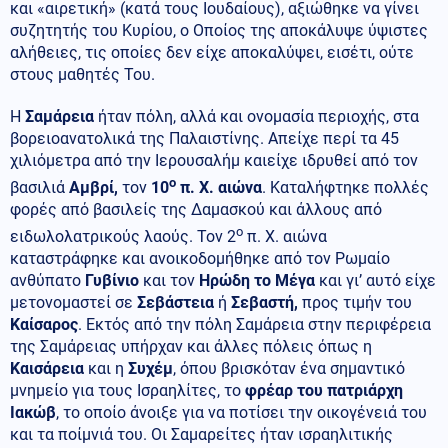
και «αιρετική» (κατά τους Ιουδαίους), αξιώθηκε να γίνει
συζητητής του Κυρίου, ο Οποίος της αποκάλυψε ύψιστες
αλήθειες, τις οποίες δεν είχε αποκαλύψει, εισέτι, ούτε
στους μαθητές Του.
Η
Σαμάρεια
ήταν πόλη, αλλά και ονομασία περιοχής, στα
βορειοανατολικά της Παλαιστίνης. Απείχε περί τα 45
χιλιόμετρα από την Ιερουσαλήμ καιείχε ιδρυθεί από τον
ο
βασιλιά
Αμβρί,
τον
10
π. Χ. αιώνα
. Καταλήφτηκε πολλές
φορές από βασιλείς της Δαμασκού και άλλους από
ο
ειδωλολατρικούς λαούς. Τον 2
π. Χ. αιώνα
καταστράφηκε και ανοικοδομήθηκε από τον Ρωμαίο
ανθύπατο
Γυβίνιο
και τον
Ηρώδη το Μέγα
και γι’ αυτό είχε
μετονομαστεί σε
Σεβάστεια
ή
Σεβαστή,
προς τιμήν του
Καίσαρος
. Εκτός από την πόλη Σαμάρεια στην περιφέρεια
της Σαμάρειας υπήρχαν και άλλες πόλεις όπως η
Καισάρεια
και η
Συχέμ
, όπου βρισκόταν ένα σημαντικό
μνημείο για τους Ισραηλίτες, το
φρέαρ του πατριάρχη
Ιακώβ
, το οποίο άνοιξε για να ποτίσει την οικογένειά του
και τα ποίμνιά του. Οι Σαμαρείτες ήταν ισραηλιτικής