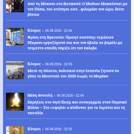
Από τη Μύκονο στο Βατικανό: Ο Μαθιου Μακκόναχι με
τον Πάπα, του χτύπησε σαν... φιλαράκι τον ώμο, δείτε
βίντεο
Κόσμος
06.08.2026 - 22:56
Φρίκη στη Βρετανία: Πρώην χασάπης τεμάχισε
55χρονο εργαζόμενό του και τον έβαλε σε βαρέλι με
τσιμέντο επειδή νόμιζε ότι τον έκλεβε
Κόσμος
06.08.2026 - 22:55
Μετά τη Θέουτα, πολιτικοί στην Ισπανία ζητούν να
γίνει το Μουντιάλ του 2030 χωρίς το Μαρόκο
Μέση Ανατολή
06.08.2026 - 22:54
Εκρήξεις στο νησί Κεσμ και συναγερμός στον Περσικό
Κόλπο – Στο «υψηλό» ο κίνδυνος για τα λιμάνια και τη
ναυτιλία
Κόσμος
06.08.2026 - 22:53