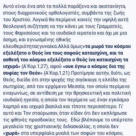
Αυτό είναι ένα από τα πολλά παράξενα και ακατανόητα,
στους διαχρονικούς ορθολογιστές, συμβάντα της ζωής
του Χριστού. Λογικά θα περίμενε κανείς την υψηλή αυτή
θεολογική συζήτηση να την κάνει με τους Γραμματείς,
τους Φαρισαίους και το ιουδαϊκό ιερατείο και όχι με μια
άσημη, και εγνωσμένης ηθικής
ελευθεριότηταςγυναίκα.Αλλά όμως
«τα μωρά του κόσμου
εξελέξατο ο Θεός ίνα τους σοφούς καταισχύνη, και τα
ασθενή του κόσμου εξελέξατο ο Θεός ίνα καταισχύνη τα
ισχυρά»
(Α΄Κορ.1,27), αφού
«ουκ έγνω ο κόσμος δια της
σοφίας τον Θεόν»
(Α΄Κορ,1,21).Προτίμησε αυτήν, διότι, ως
Θεός, διείδε ότι στην ψυχής της σιγόκαιγε η ελπίδα της
σωτηρίας, από τον ερχόμενο Μεσσία, τον οποίο περίμενε
εναγωνίως, σε αντίθεση με την θρησκευτική και πολιτική
ιουδαϊκή ηγεσία, η οποία τον περίμενε ως έναν εγκόσμιο
λαμπρό και ισχυρό βασιλιά και τίποτε περισσότερο. Γι’
αυτό και Τον σταύρωσαν, όταν είδαν ότι δεν εκπλήρωσε
τις φθηνές προσδοκίες τους. Εδώ βλέπουμε το υπέρτατο
μεγαλείο της χριστιανικής διδασκαλίας, η οποία δεν
«χωρά»
στα υπερφίαλα μυαλά των σοφών του κόσμου,