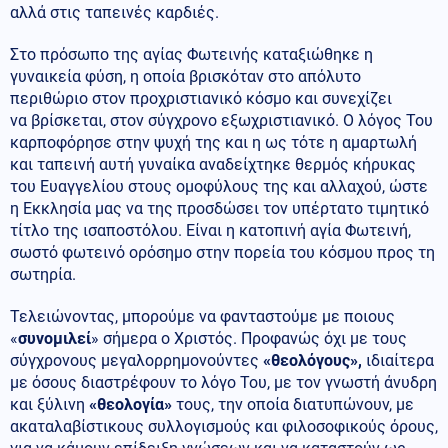
αλλά στις ταπεινές καρδιές.
Στο πρόσωπο της αγίας Φωτεινής καταξιώθηκε η
γυναικεία φύση, η οποία βρισκόταν στο απόλυτο
περιθώριο στον προχριστιανικό κόσμο και συνεχίζει
να βρίσκεται, στον σύγχρονο εξωχριστιανικό. Ο λόγος Του
καρποφόρησε στην ψυχή της και η ως τότε η αμαρτωλή
και ταπεινή αυτή γυναίκα αναδείχτηκε θερμός κήρυκας
του Ευαγγελίου στους ομοφύλους της και αλλαχού, ώστε
η Εκκλησία μας να της προσδώσει τον υπέρτατο τιμητικό
τίτλο της ισαποστόλου. Είναι η κατοπινή αγία Φωτεινή,
σωστό φωτεινό ορόσημο στην πορεία του κόσμου προς τη
σωτηρία.
Τελειώνοντας, μπορούμε να φανταστούμε με ποιους
«
συνομιλεί
» σήμερα ο Χριστός. Προφανώς όχι με τους
σύγχρονους μεγαλορρημονούντες
«θεολόγους»,
ιδιαίτερα
με όσους διαστρέφουν το λόγο Του, με τον γνωστή άνυδρη
και ξύλινη
«θεολογία»
τους, την οποία διατυπώνουν, με
ακαταλαβίστικους συλλογισμούς και φιλοσοφικούς όρους,