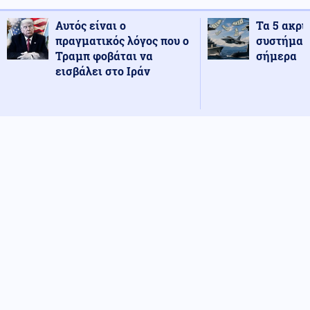
Αυτός είναι ο
Τα 5 ακρι
πραγματικός λόγος που ο
συστήματ
Τραμπ φοβάται να
σήμερα
εισβάλει στο Ιράν