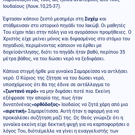
Ιουδαίους (Λουκ.10,25-37).
Έφτασαν κάποιο ζεστό μεσημέρι στη
Συχέμ
και
στάθμευσαν στο ιστορικό πηγάδι του Ιακώβ. Οι μαθητές
Του είχαν πάει στην πόλη για να αγοράσουν προμήθειες. Ο
Χριστός είχε μείνει μόνος και διψασμένος στο στόμιο του
πηγαδιού, περιμένοντας κάποιον να έρθει με
δοχείοάντλησης, διότι το πηγάδι ήταν βαθύ, περίπου 35
μέτρα βάθος, να του δώσει νερό να ξεδιψάσει.
Κάποια στιγμή ήρθε μια γυναίκα Σαμαρείσσα να αντλήσει
νερό. Ο Κύριος της ζήτησε να του δώσει νερό,
υποσχόμενος ότι θα της έδινε σε αντάλλαγμα το
«ζωντανό νερό»
να μην διψάσει ποτέ πια. Εκείνη
εξέφρασε την απορία της, πως ήταν
δυνατόνένας
«ορθόδοξος»
Ιουδαίος να ζητά χάρη από μια
«αιρετική»
Σαμαρείτισσα. Αυτή ήταν η αφορμή για να
προκαλέσει συζήτηση μαζί της. Ως Θεός γνώριζε ότι η
γυναίκα εκείνη είχε δεκτική ψυχή για να καρποφορήσει ο
λόγος Του, διότιέμελλε να γίνει η ευαγγελιστής των