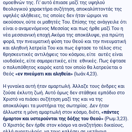
ομοεθνών της. Γι’ αυτό έπιασε μαζί της υψηλού
θεολογικού χαρακτήρα συζήτηση, αποκαλύπτοντάς της
υψηλές αλήθειες, τις οποίες δεν ήταν ώριμοι να
ακούσουν, ούτε οι μαθητές Του. Επίσης της ανάγγειλε ότι
είναι ο αναμενόμενος Μεσσίας και πως ήρθε μαζί Του η
νέα μεσσιανική εποχή.Ακόμα της αποκάλυψε, για πρώτη
φορά, την πνευματική φύση του Θεού και την πνευματική
και αληθινή λατρεία Του και πως έφτασε το τέλος στις
θρησκευτικές αντιλήψεις του κόσμου, είτε αυτές είναι
ιουδαϊκές, είτε σαμαρειτικές, είτε εθνικές. Πως έφτασε
ο πολυπόθητος καιρός κατά τον οποίο θα λατρεύεται ο
Θεός
«εν πνεύματι και αληθεία»
(Ιωάν.4,23).
Η γυναίκα αυτή ήταν αμαρτωλή. Άλλαζε τους άνδρες και
ζούσε έκλυτη ζωή. Αυτό όμως δεν στάθηκε εμπόδιο στο
Χριστό να πιάσει συζήτηση μαζί της και να της
αποκαλύψει τα μυστήρια της σωτηρίας. Δεν ήταν
άλλωστε η μόνη αμαρτωλή στον κόσμο, διότι,
«πάντες
ήμαρτον και υστερούνται της δόξης του Θεού»
(Ρωμ.3,23).
Ο Χριστός δεν ήρθε στον κόσμο να αναζητήσει δικαίους,
αλλά αμαρτωλούς, να τους καλέσει σε μετάνοια