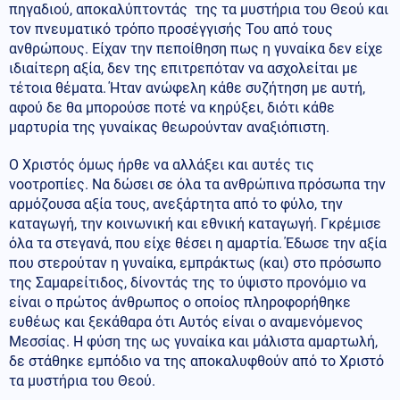
πηγαδιού, αποκαλύπτοντάς της τα μυστήρια του Θεού και
τον πνευματικό τρόπο προσέγγισής Του από τους
ανθρώπους. Είχαν την πεποίθηση πως η γυναίκα δεν είχε
ιδιαίτερη αξία, δεν της επιτρεπόταν να ασχολείται με
τέτοια θέματα. Ήταν ανώφελη κάθε συζήτηση με αυτή,
αφού δε θα μπορούσε ποτέ να κηρύξει, διότι κάθε
μαρτυρία της γυναίκας θεωρούνταν αναξιόπιστη.
Ο Χριστός όμως ήρθε να αλλάξει και αυτές τις
νοοτροπίες. Να δώσει σε όλα τα ανθρώπινα πρόσωπα την
αρμόζουσα αξία τους, ανεξάρτητα από το φύλο, την
καταγωγή, την κοινωνική και εθνική καταγωγή. Γκρέμισε
όλα τα στεγανά, που είχε θέσει η αμαρτία. Έδωσε την αξία
που στερούταν η γυναίκα, εμπράκτως (και) στο πρόσωπο
της Σαμαρείτιδος, δίνοντάς της το ύψιστο προνόμιο να
είναι ο πρώτος άνθρωπος ο οποίος πληροφορήθηκε
ευθέως και ξεκάθαρα ότι Αυτός είναι ο αναμενόμενος
Μεσσίας. Η φύση της ως γυναίκα και μάλιστα αμαρτωλή,
δε στάθηκε εμπόδιο να της αποκαλυφθούν από το Χριστό
τα μυστήρια του Θεού.