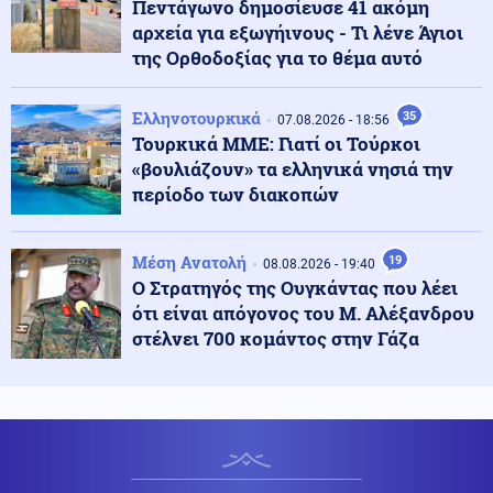
Πεντάγωνο δημοσίευσε 41 ακόμη
αρχεία για εξωγήινους - Τι λένε Άγιοι
της Ορθοδοξίας για το θέμα αυτό
Ένοπλες Συρράξεις
08.08.2026 - 23:06
Καταγγελία για νυχτερινή είσοδο ισραηλινών
στρατευμάτων σε χωριό του Λιβάνου - Τι απαντά το
Ελληνοτουρκικά
35
07.08.2026 - 18:56
Ισραήλ
Τουρκικά ΜΜΕ: Γιατί οι Τούρκοι
«βουλιάζουν» τα ελληνικά νησιά την
Ελληνοτουρκικά
08.08.2026 - 23:00
περίοδο των διακοπών
Ανάλυση: Η Ελληνική αντίδραση μετά την τριμερή
συμφωνία Τουρκίας-Πακιστάν-Σ. Αραβίας στη Μέκκα
Μέση Ανατολή
19
08.08.2026 - 19:40
Ο Στρατηγός της Ουγκάντας που λέει
Κόσμος
08.08.2026 - 22:53
ότι είναι απόγονος του Μ. Αλέξανδρου
Η Τουρκία ζητά "μορατόριουμ" Ρωσίας - Ουκρανίας
στέλνει 700 κομάντος στην Γάζα
στις επιθέσεις κατά εμπορικών πλοίων στη Μαύρη
Θάλασσα
Κόσμος
08.08.2026 - 22:41
Η Βουλγαρία κατηγορεί το Κίεβο για την πτώση drone -
«Μη εσκεμμένο συμβάν» απαντούν οι Ουκρανοί