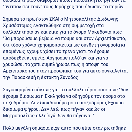
συλλαλητηρίου διαφόρων ειδών καλοθελητές βγήκαν να
"αντιπολιτευτούν" τους Ιεράρχες που έδωσαν το παρών.
Σήμερα το πρωι΄στον ΣΚΑΙ ο Μητροπολίτης Δωδώνης
Χρυσόστομος εναντιώθηκε στη συμμετοχή στα
συλλαλητήρια αν και είπε για το όνομα Μακεδονία πως
"θα μπορούσαμε βέβαια να πούμε και στον Αρχιεπίσκοπο,
ότι τόσο χρόνια χρησιμοποιείται ως σύνθετη ονομασία κι
επομένως έχουμε χάσει το τρένο γιατί το έχουμε
αποδεχθεί κι εμείς. Αργήσαμε πολύ"αν και για να
χρυσώσει το χάπι συμπλήρωσε πως η άποψη του
Αρχιεπισκόπου ήταν προσωπική του για αυτό συγκαλείται
την Παρασκευή η έκτακτη Σύνοδος.
Συγκεκριμένα πάντως για τα συλλαλητήρια είπε πως "δεν
έχουμε δικαίωμα η Εκκλησία να οδηγούμε τον κόσμο στο
πεζοδρόμιο. Δεν διεκδικούμε με το πεζοδρόμιο, Έχουμε
δικαίωμα ψήφου. Δεν λεώ πως πήγαν κακώς οι
Μητροπολίτες αλλα΄εγώ δεν θα πήγαινα. "
Πολύ μεγάλη σημασία είχε αυτό που είπε όταν ρωτήθηκε