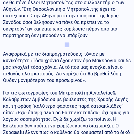
αν θα πάνε άλλοι Μητροπολίτες στο συλλαλητήριο των
Αθηνών. "Στη Θεσσαλονίκη ο Μητροπολίτης έχει το
αυτεξούσιο. Στην Αθήνα μετά την απόφαση της Ιεράς
Συνόδου όσοι θελήσουν να πάνε θα πρέπει να το
σκεφτούν" αν και είπε ωπς κυρώσεις πέραν από μια
παρατήρηση δεν μπορούν να υπάρξουν.
Αναφορικά με τις διαπραγματεύσεις τόνισε με
κυνικότητα: «Τόσα χρόνια έχουν τον όρο Μακεδονία και δε
μας ενοχλεί τόσα χρόνια. Αυτό που μας ενοχλεί είναι ο
πιθανός αλυτρωτισμός. Δε νομίζω ότι θα βρεθεί λύση.
Ουδέν μονιμότερον του προσωρινού».
Για τις φωτογραφίες του Μητροπολίτη Αιγιαλείας&
Καλαβρύτων Αμβρόσιου με βουλευτές της Χρυσής Αυγής
και τη φράση "καλύτερα φασίστες παρά κατσαπλιάδες"
είπε: «Εχω άποψη αλλά δε θα την καταθέσω, όχι όμως για
λόγους σκοπιμότητας. Εγώ δε χωρίζω το ποίμνιο. Η
Εκκλησία δεν πρέπει να χωρίζει και να διαχωρίζει. Ο
Σεραφείμ έλεγε πως ο καθένας θα κρεμαστεί από το δικό