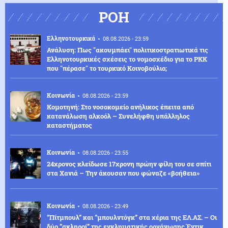
ΡΟΗ
Ελληνοτουρκικά
08.08.2026 - 23:59
Ανάλυση: Πως "ακουμπάει" πολιτικοστρατιωτικά τις
Ελληνοτουρκικές σχέσεις το νομοσχέδιο για το PKK
που "πέρασε" το τουρκικό Κοινοβούλιο;
Κοινωνία
08.08.2026 - 23:59
Κομοτηνή: Στο νοσοκομείο ανήλικος έπειτα από
κατανάλωση αλκοόλ – Συνελήφθη υπάλληλος
καταστήματος
Κοινωνία
08.08.2026 - 23:55
24χρονος κλείδωσε 17χρονη πρώην φίλη του σε σπίτι
στα Χανιά – Την άκουσαν που φώναζε «βοήθεια»
Κοινωνία
08.08.2026 - 23:49
”Πίτμπουλ” και ”μπουλντόγκ” στα χέρια της ΕΛ.ΑΣ. – Οι
δύο ”σκληροί” της εγκληματικής οργάνωσης Έντικ