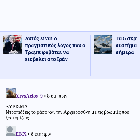
Αυτός είναι ο
Τα 5 ακρι
πραγματικός λόγος που ο
συστήματ
Τραμπ φοβάται να
σήμερα
εισβάλει στο Ιράν