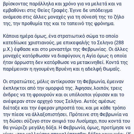
βρίσκοντας παράλληλα και χρόνο για να μελετά και να
εμβαθύνει στις Θείες Γραφές. Έγινε δε υπόδειγμα
ανάμεσα στις άλλες μοναχές για τη σύνεσή της το ζήλο
της, την προθυμία της και το ταπεινό της φρόνημα.
Κάποια ημέρα όμως, ένα στρατιωτικό σώμα το οποίο
κατεδίωκε χριστιανούς, με επικεφαλής το Σεληνο (288
μ.Χ.) έφθασε και στο μοναστήρι της Φεβρωνίας. Οι άλλες
μοναχές κατόρθωσαν να διαφύγουν, η Αγία όμως η οποία
ήταν άρρωστη δεν κατόρθωσε να μετακινηθεί. Κοντά της
παρέμειναν η ηγουμένη Βρυένη και η αδελφή Θωμαΐς.
Οι στρατιώτες, μόλις αντίκρυσαν τη Φεβρωνία, έμειναν
έκπληκτοι από την ομορφιά της. Άφησαν, λοιπόν, τρεις
άνδρες να τη φρουρούν και οι υπόλοιποι γύρισαν και το
ανέφεραν στον αρχηγό τους Σελήνο. Αυτός αμέσως
διέταξε και την έφεραν μπροστά του, και με κάθε τρόπο
την πίεσε να άλλαξοπιστήσει. Πρότεινε στη Φεβρωνία να
τη δώσει σύζυγο στον ανιψιό του Λυσίμαχο, που κοντά του
θα γνώριζε μεγάλη δόξα. Η Φεβρωνία, όμως, προτίμησε να