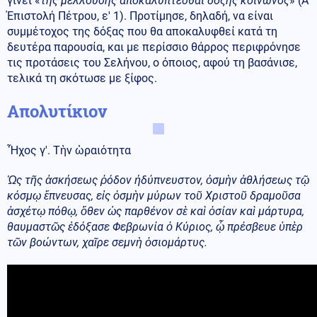
γίνει «
της μελλούσης αποκαλύπτεσθαι δόξης κοινωνός
» (Α'
Έπιστολή Πέτρου, ε' 1). Προτίμησε, δηλαδή, να είναι
συμμέτοχος της δόξας που θα αποκαλυφθεί κατά τη
δευτέρα παρουσία, και με περίσσιο θάρρος περιφρόνησε
τις προτάσεις του Σελήνου, ο όποιος, αφού τη βασάνισε,
τελικά τη σκότωσε με ξίφος.
Απολυτίκιον
Ἦχος γ'. Τὴν ὡραιότητα
Ὡς τῆς ἀσκήσεως ῥόδον ἡδύπνευστον, ὀσμὴν ἀθλήσεως τῷ
κόσμῳ ἔπνευσας, εἰς ὀσμὴν μύρων τοῦ Χριστοῦ δραμοῦσα
ἀσχέτῳ πόθῳ, ὅθεν ὡς παρθένον σὲ καὶ ὁσίαν καὶ μάρτυρα,
θαυμαστῶς ἐδόξασε Φεβρωνία ὁ Κύριος, ᾧ πρέσβευε ὑπὲρ
τῶν βοώντων, χαῖρε σεμνὴ ὁσιομάρτυς.