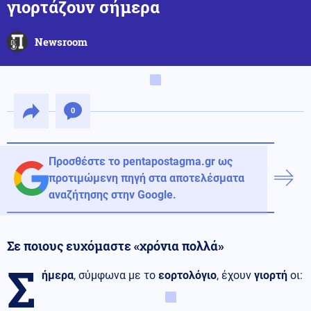
γιορτάζουν σήμερα
Newsroom
0
Προσθέστε το pentapostagma.gr ως
προτιμώμενη πηγή στα αποτελέσματα
αναζήτησης στην Google.
Σε ποιους ευχόμαστε «χρόνια πολλά»
Σ
ήμερα
, σύμφωνα με το
εορτολόγιο
, έχουν
γιορτή
οι: