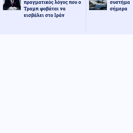
πραγματικός λόγος που ο
συστήματ
Τραμπ φοβάται να
σήμερα
εισβάλει στο Ιράν