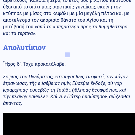
αιρετικούς. Κάποια ημέρα, το έτος 380 μ.Χ., που περνούσε
έξω από το σπίτι μιας αιρετικής γυναίκας, εκείνη τον
κτύπησε με μίσος στο κεφάλι με μία μεγάλη πέτρα και με
αποτέλεσμα τον ακαριαίο θάνατο του Αγίου και τη
μετάβασή του «
από τα λυπηρότερα προς τα θυμηθέστερα
και τα τερπνά
».
Απολυτίκιον
Ἦχος δ’. Ταχὺ προκατάλαβε.
Σοφίας τοῦ Πνεύματος, καταυγασθεῖς τῷ φωτί, τὸν λόγον
ἐτράνωσας, τῆς εὐσέβειας ἠμίν, Εὐσέβιε ἔνδοξε, σὺ γὰρ
ἱεραρχήσας, εὐσεβῶς τὴ Τριάδι, ἤθλησας θεοφρόνως, καὶ
τὴν πλάνην καθεῖλες. Καὶ νῦν Πάτερ δυσώπησον, σώζεσθαι
ἅπαντας.