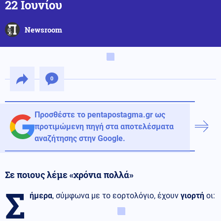
22 Ιουνίου
Newsroom
0
Προσθέστε το pentapostagma.gr ως
προτιμώμενη πηγή στα αποτελέσματα
αναζήτησης στην Google.
Σε ποιους λέμε «χρόνια πολλά»
Σ
ήμερα
, σύμφωνα με το εορτολόγιο, έχουν
γιορτή
οι: