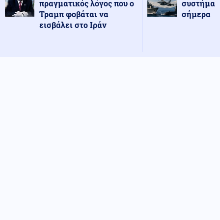
πραγματικός λόγος που ο
συστήματ
Τραμπ φοβάται να
σήμερα
εισβάλει στο Ιράν