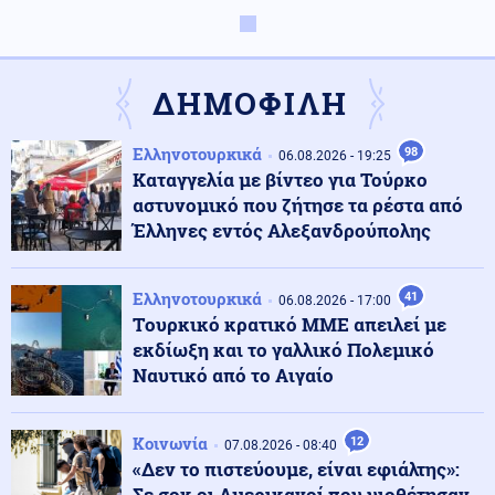
Κοινωνία
08.08.2026 - 10:53
Tουρισμός για Όλους 2026-2027: Ποια ΑΦΜ
υποβάλλουν αίτηση σήμερα – Πότε εκπνέει η
ΔΗΜΟΦΙΛΗ
προθεσμία
Ελληνοτουρκικά
98
06.08.2026 - 19:25
Ρωσία
08.08.2026 - 10:51
Καταγγελία με βίντεο για Τούρκο
Ρωσία: Στις φλόγες διυλιστήριο πετρελαίου έπειτα από
αστυνομικό που ζήτησε τα ρέστα από
ουκρανική επίθεση με drones
Έλληνες εντός Αλεξανδρούπολης
Εσωτερική Ασφάλεια
08.08.2026 - 10:43
Ελληνοτουρκικά
41
06.08.2026 - 17:00
Πυρκαγιά σε ακατοίκητο κτήριο στην Κουμουνδούρου,
Tουρκικό κρατικό ΜΜΕ απειλεί με
απεγκλωβίστηκε ένα άτομο
εκδίωξη και το γαλλικό Πολεμικό
Ναυτικό από το Αιγαίο
Πολιτική
08.08.2026 - 10:35
Χαρδαλιάς: Καμία ανεμογεννήτρια σε καμένες και
αναδασωτέες περιοχές της Αττικής
Κοινωνία
12
07.08.2026 - 08:40
«Δεν το πιστεύουμε, είναι εφιάλτης»:
Σε σοκ οι Αμερικανοί που υιοθέτησαν