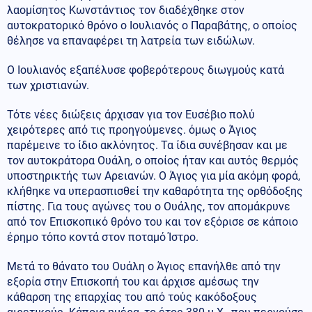
λαομίσητος Κωνστάντιος τον διαδέχθηκε στον
αυτοκρατορικό θρόνο ο Ιουλιανός ο Παραβάτης, ο οποίος
θέλησε να επαναφέρει τη λατρεία των ειδώλων.
Ο Ιουλιανός εξαπέλυσε φοβερότερους διωγμούς κατά
των χριστιανών.
Τότε νέες διώξεις άρχισαν για τον Ευσέβιο πολύ
χειρότερες από τις προηγούμενες. όμως ο Άγιος
παρέμεινε το ίδιο ακλόνητος. Τα ίδια συνέβησαν και με
τον αυτοκράτορα Ουάλη, ο οποίος ήταν και αυτός θερμός
υποστηρικτής των Αρειανών. Ο Άγιος για μία ακόμη φορά,
κλήθηκε να υπερασπισθεί την καθαρότητα της ορθόδοξης
πίστης. Για τους αγώνες του ο Ουάλης, τον απομάκρυνε
από τον Επισκοπικό θρόνο του και τον εξόρισε σε κάποιο
έρημο τόπο κοντά στον ποταμό Ίστρο.
Μετά το θάνατο του Ουάλη ο Άγιος επανήλθε από την
εξορία στην Επισκοπή του και άρχισε αμέσως την
κάθαρση της επαρχίας του από τούς κακόδοξους