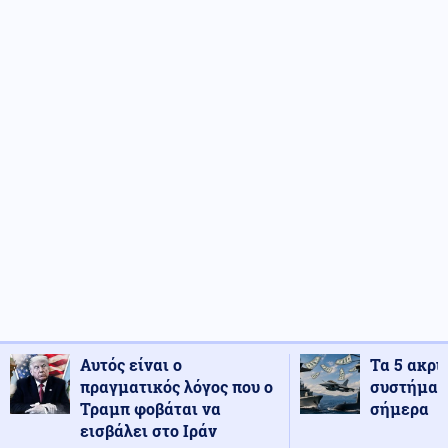
Αυτός είναι ο
Τα 5 ακρι
πραγματικός λόγος που ο
συστήματ
Τραμπ φοβάται να
σήμερα
εισβάλει στο Ιράν