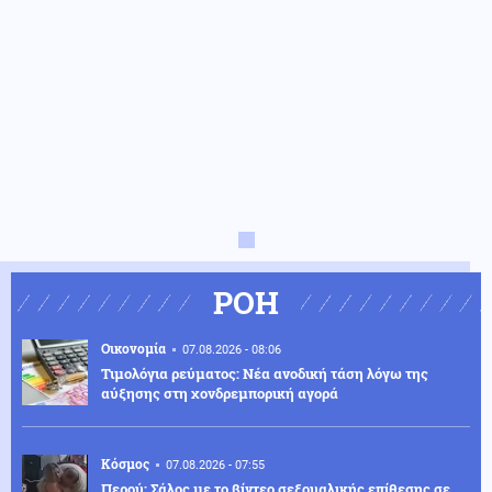
ΡΟΗ
Οικονομία
07.08.2026 - 08:06
Τιμολόγια ρεύματος: Νέα ανοδική τάση λόγω της
αύξησης στη χονδρεμπορική αγορά
Κόσμος
07.08.2026 - 07:55
Περού: Σάλος με το βίντεο σεξουαλικής επίθεσης σε