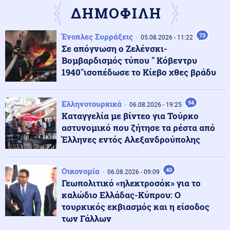
ΔΗΜΟΦΙΛΗ
Μέση Ανατολή
07.08.2026 - 07:32
Ένοπλες Συρράξεις
73
05.08.2026 - 11:22
Το Ιράν κλείνει τα Στενά για ΗΠΑ και Ισραήλ – Στην
Σε απόγνωση ο Ζελένσκι-
απόλυτη «παγίδα» του πολέμου ο Τραμπ
Βομβαρδισμός τύπου " Κόβεντρυ
1940"ισοπέδωσε το Κίεβο χθες βράδυ
Κοινωνία
07.08.2026 - 07:26
«Κρανίου τόπος» το Πόρτο Γερμενό: 84 σπίτια στον
Ελληνοτουρκικά
94
κατάλογο της κατεδάφισης – Πότε ξεκινούν οι
06.08.2026 - 19:25
αιτήσεις
Καταγγελία με βίντεο για Τούρκο
αστυνομικό που ζήτησε τα ρέστα από
Έλληνες εντός Αλεξανδρούπολης
Κοινωνία
07.08.2026 - 07:23
Πόρτο Γερμενό: Πάνω από 100 σπίτια με
ολοκληρωτικές ζημιές
Οικονομία
40
06.08.2026 - 09:09
Γεωπολιτικό «ηλεκτροσόκ» για το
καλώδιο Ελλάδας-Κύπρου: Ο
Κοινωνία
07.08.2026 - 07:17
τουρκικός εκβιασμός και η είσοδος
Marfin: Πώς η τεχνητή νοημοσύνη οδήγησε στη
σύλληψη της 46χρονης
των Γάλλων