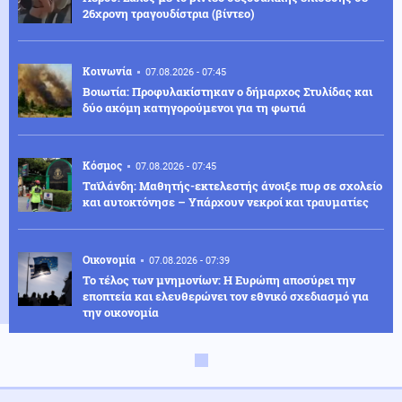
26χρονη τραγουδίστρια (βίντεο)
Κοινωνία
07.08.2026 - 07:45
Βοιωτία: Προφυλακίστηκαν ο δήμαρχος Στυλίδας και
δύο ακόμη κατηγορούμενοι για τη φωτιά
Κόσμος
07.08.2026 - 07:45
Ταϊλάνδη: Μαθητής-εκτελεστής άνοιξε πυρ σε σχολείο
και αυτοκτόνησε – Υπάρχουν νεκροί και τραυματίες
Οικονομία
07.08.2026 - 07:39
Το τέλος των μνημονίων: Η Ευρώπη αποσύρει την
εποπτεία και ελευθερώνει τον εθνικό σχεδιασμό για
την οικονομία
Κοινωνία
07.08.2026 - 07:35
Υψηλός κίνδυνος πυρκαγιάς σήμερα σε Αττική, Κρήτη,
Πελοπόννησο, Εύβοια και νησιά του Αιγαίου