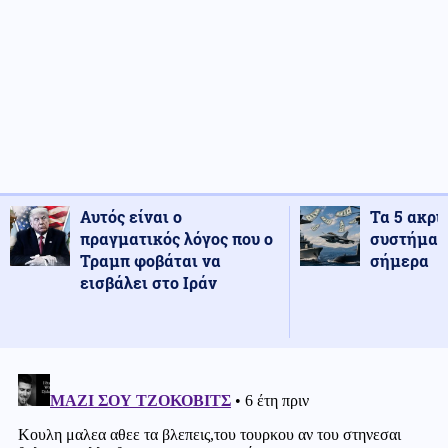
Αυτός είναι ο
Τα 5 ακρι
πραγματικός λόγος που ο
συστήματ
Τραμπ φοβάται να
σήμερα
εισβάλει στο Ιράν