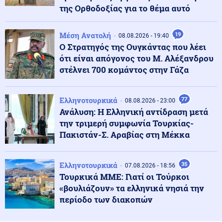
της Ορθοδοξίας για το θέμα αυτό
Κόσμος
09.08.2026 - 11:25
Ο «στόλος του Χίτλερ» αναδύεται στον Δούναβη: Η
ξηρασία φέρνει στο φως τα ναυάγια των Ναζί
Μέση Ανατολή
19
08.08.2026 - 19:40
Ο Στρατηγός της Ουγκάντας που λέει
ότι είναι απόγονος του Μ. Αλέξανδρου
Κύπρος
09.08.2026 - 11:22
στέλνει 700 κομάντος στην Γάζα
Φειδίας Παναγιώτου: Αντιδράσεις για την εμφάνισή
του σε εκδήλωση μνήμης για Ισαάκ και Σολωμού
Ελληνοτουρκικά
77
08.08.2026 - 23:00
Ανάλυση: Η Ελληνική αντίδραση μετά
Κοινωνία
09.08.2026 - 11:16
την τριμερή συμφωνία Τουρκίας-
Νεαρός Παλαιστίνιος κλείδωσε ανήλικη στο σπίτι του
στα Χανιά, την έσωσαν οι φωνές της
Πακιστάν-Σ. Αραβίας στη Μέκκα
Κόσμος
Ελληνοτουρκικά
35
09.08.2026 - 11:15
07.08.2026 - 18:56
Μαζικός γάμος 1.500 ζευγαριών στη Νιγηρία
Τουρκικά ΜΜΕ: Γιατί οι Τούρκοι
«βουλιάζουν» τα ελληνικά νησιά την
περίοδο των διακοπών
Πολιτική
09.08.2026 - 11:08