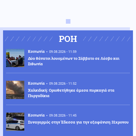
ΡΟΗ
Κοινωνία
09.08.2026 - 11:59
Δύο θάνατοι λουομένων το Σάββατο σε Λέσβο και
Σιθωνία
Κοινωνία
09.08.2026 - 11:52
Χαλκιδική: Οριοθετήθηκε άμεσα πυρκαγιά στα
Πυργαδίκια
Κοινωνία
09.08.2026 - 11:45
Συναγερμός στην Έδεσσα για την εξαφάνιση 31χρονου