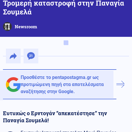
Τρομερή καταστροφή στην Παναγία
Σουμελά
Newsroom
21
Προσθέστε το pentapostagma.gr ως
προτιμώμενη πηγή στα αποτελέσματα
αναζήτησης στην Google.
Ευτυχώς ο Ερντογάν “απεκατέστησε” την
Παναγία Σουμελά!