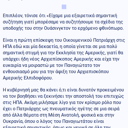
Επιπλέον, τόνισε ότι «Είχαμε μια εξαιρετικά σημαντική
συζήτηση γιατί μπορέσαμε να συζητήσουμε τα σχέδια της
υποδοχής του στην Ουάσινγκτον το ερχόμενο φθινόπωρο.
Είναι η πρώτη επίσκεψη του Οικουμενικού Πατριάρχη στις
ΗΠΑ εδώ και μία δεκαετία, η οποία γίνεται σε μια πολύ
σημαντική στιγμή για την Εκκλησία της Αμερικής, γιατί θα
υπάρχει ήδη νέος Αρχιεπίσκοπος Αμερικής και είχα την
ευκαιρία να μοιραστώ με τον Παναγιώτατο τον
ενθουσιασμό μου για την άφιξη του Αρχιεπισκόπου
Αμερικής Ελπιδοφόρου.
Η κυβέρνησή μας θα κάνει ό,τι είναι δυνατόν προκειμένου
να τον βοηθήσει να ξεκινήσει την αποστολή του επιτυχώς
στις ΗΠΑ. Ακόμη μιλήσαμε λίγο για τον κρίσιμο ρόλο που
έχει ο Πατριάρχης ως πνευματικός ηγέτης σε μια σειρά
από άλλα θέματα στη Μέση Ανατολή, φυσικά και στην
Ουκρανία, όπου ο λόγος του Παναγιωτάτου είναι
εξαιρετικά σημαντικός, όπως και γενικά σε όλη την