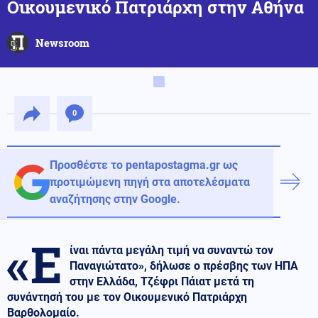
Οικουμενικό Πατριάρχη στην Αθήνα
Newsroom
0
Προσθέστε το pentapostagma.gr ως
προτιμώμενη πηγή στα αποτελέσματα
αναζήτησης στην Google.
«Ε
ίναι πάντα μεγάλη τιμή να συναντώ τον
Παναγιώτατο», δήλωσε ο πρέσβης των ΗΠΑ
στην Ελλάδα, Τζέφρι Πάιατ μετά τη
συνάντησή του με τον Οικουμενικό Πατριάρχη
Βαρθολομαίο.