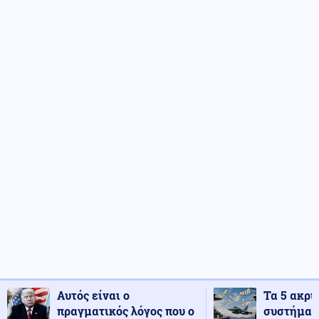
Αυτός είναι ο
Τα 5 ακρι
πραγματικός λόγος που ο
συστήματ