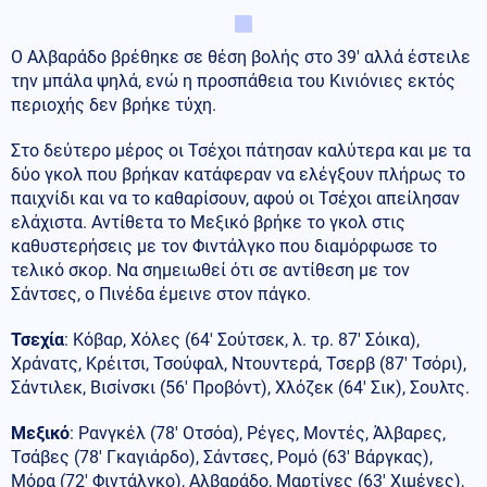
Ο Αλβαράδο βρέθηκε σε θέση βολής στο 39′ αλλά έστειλε
την μπάλα ψηλά, ενώ η προσπάθεια του Κινιόνιες εκτός
περιοχής δεν βρήκε τύχη.
Στο δεύτερο μέρος οι Τσέχοι πάτησαν καλύτερα και με τα
δύο γκολ που βρήκαν κατάφεραν να ελέγξουν πλήρως το
παιχνίδι και να το καθαρίσουν, αφού οι Τσέχοι απείλησαν
ελάχιστα. Αντίθετα το Μεξικό βρήκε το γκολ στις
καθυστερήσεις με τον Φιντάλγκο που διαμόρφωσε το
τελικό σκορ. Να σημειωθεί ότι σε αντίθεση με τον
Σάντσες, ο Πινέδα έμεινε στον πάγκο.
Τσεχία
: Κόβαρ, Χόλες (64′ Σούτσεκ, λ. τρ. 87′ Σόικα),
Χράνατς, Κρέιτσι, Τσούφαλ, Ντουντερά, Τσερβ (87′ Τσόρι),
Σάντιλεκ, Βισίνσκι (56′ Προβόντ), Χλόζεκ (64′ Σικ), Σουλτς.
Μεξικό
: Ρανγκέλ (78′ Οτσόα), Ρέγες, Μοντές, Άλβαρες,
Τσάβες (78′ Γκαγιάρδο), Σάντσες, Ρομό (63′ Βάργκας),
Μόρα (72′ Φιντάλγκο), Αλβαράδο, Μαρτίνες (63′ Χιμένες),