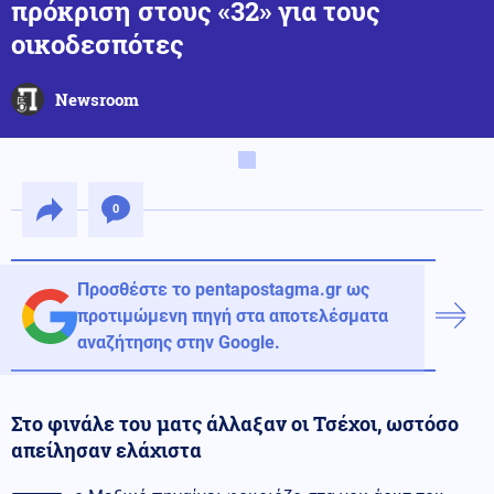
πρόκριση στους «32» για τους
οικοδεσπότες
Newsroom
0
Προσθέστε το pentapostagma.gr ως
προτιμώμενη πηγή στα αποτελέσματα
αναζήτησης στην Google.
Στο φινάλε του ματς άλλαξαν οι Τσέχοι, ωστόσο
απείλησαν ελάχιστα