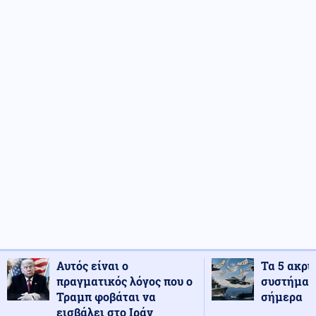
Αυτός είναι ο
Τα 5 ακρι
πραγματικός λόγος που ο
συστήματ
Τραμπ φοβάται να
σήμερα
εισβάλει στο Ιράν