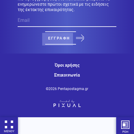
ενημερώνεστε πρώτοι σχετικά με τις ειδήσεις
της έκτακτης επικαιρότητας.
Κοινωνία
07.08.2026 - 22:23
Πυρκαγιά σε ισόγειο κατάστημα στο Παλαιό Φάληρο
ΕΓΓΡΑΦΗ
Κοινωνία
07.08.2026 - 22:12
Φίδι έκανε την εμφάνισή του σε Νοσοκομείο του
Πύργου σκορπίζοντας τον πανικό (Εικόνες)
Όροι χρήσης
Επικοινωνία
Κόσμος
07.08.2026 - 22:05
Ούρσουλα Φον ντερ Λάιεν: «Χαιρετίζω το νέο πακέτο
©2026 Pentapostagma.gr
κυρώσεων κατά της Ρωσίας από τη Γερουσία των
ΗΠΑ»
ΗΠΑ
07.08.2026 - 22:02
Ταινία τρόμου στον Ιλινόις των ΗΠΑ: 15χρονος
ντυμένος κλόουν κατηγορείται για δολοφονία
78χρονου (Βίντεο)
ΜΕΝΟΥ
ΡΟΗ