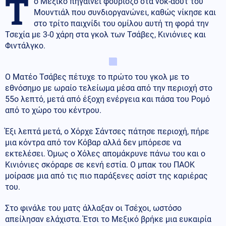
Τ
ο Μεξικό πηγαίνει φουριόζο στα νοκ-άουτ του
Μουντιάλ που συνδιοργανώνει, καθώς νίκησε και
στο τρίτο παιχνίδι του ομίλου αυτή τη φορά την
Τσεχία με 3-0 χάρη στα γκολ των Τσάβες, Κινιόνιες και
Φιντάλγκο.
Ο Ματέο Τσάβες πέτυχε το πρώτο του γκολ με το
εθνόσημο με ωραίο τελείωμα μέσα από την περιοχή στο
55ο λεπτό, μετά από έξοχη ενέργεια και πάσα του Ρομό
από το χώρο του κέντρου.
Έξι λεπτά μετά, ο Χόρχε Σάντσες πάτησε περιοχή, πήρε
μια κόντρα από τον Κόβαρ αλλά δεν μπόρεσε να
εκτελέσει. Όμως ο Χόλες απομάκρυνε πάνω του και ο
Κινιόνιες σκόραρε σε κενή εστία. Ο μπακ του ΠΑΟΚ
μοίρασε μια από τις πιο παράξενες ασίστ της καριέρας
του.
Στο φινάλε του ματς άλλαξαν οι Τσέχοι, ωστόσο
απείλησαν ελάχιστα. Έτσι το Μεξικό βρήκε μια ευκαιρία