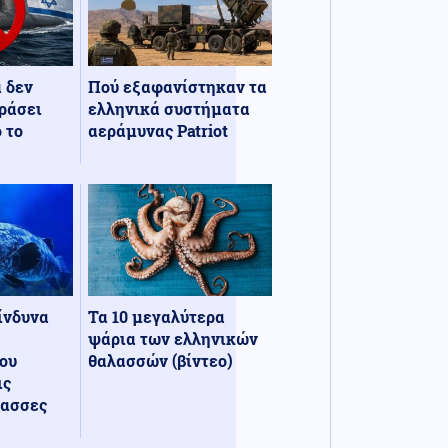
α δεν
Πού εξαφανίστηκαν τα
ράσει
ελληνικά συστήματα
 το
αεράμυνας Patriot
κίνδυνα
Τα 10 μεγαλύτερα
ψάρια των ελληνικών
ου
θαλασσών (βίντεο)
ις
λασσες