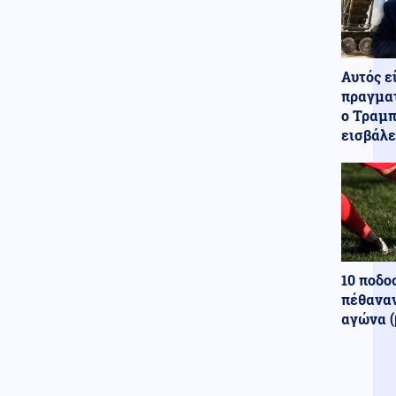
κατόχους ηλεκτρικών πατινιών
09.08.2026 - 11:00
ΤΑ ΕΙΠΑ ΕΞΩ ΑΠΟ ΤΑ ΔΟΝΤΙΑ
Αυτός ε
Ο ΖΑΛΟΥΖΝΙ: «Η Ρωσία
πραγματ
διατηρεί τεχνολογική υπεροχή
έναντι του ΝΑΤΟ»
ο Τραμπ
εισβάλε
Κοινωνία
09.08.2026 - 10:59
Ερυθρός Σταυρός: Ασθενής
ξυλοκόπησε νοσηλεύτρια στα
Επείγοντα καταγγέλλει η
ΠΟΕΔΗΝ
Κοινωνία
09.08.2026 - 10:56
Απαγόρευση κολύμβησης στην
10 ποδο
περιοχή Αρδάνι Καρπάθου
πέθαναν
λόγω πιθανής ύπαρξης
πυρομαχικών
αγώνα (
Κοινωνία
09.08.2026 - 10:52
Γαλάζιες Σημαίες 2026: Αυτές
είναι οι 17 καλύτερες ακτές