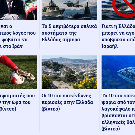
Τα 5 ακριβότερα οπλικά
Γιατί η Ελλάδ
ίναι ο
συστήματα της
μπορεί να αγο
ικός λόγος που
Ελλάδας σήμερα
υποβρύχια από
 φοβάται να
Ισραήλ
ι στο Ιράν
Οι 10 πιο επικίνδυνες
Τα 10 πιο επι
σφαιριστές που
περιοχές στην Ελλάδα
ψάρια από τον
 την ώρα του
(βίντεο)
λαγοκέφαλο π
βίντεο)
βρίσκονται στ
ελληνικές θά
(βίντεο)