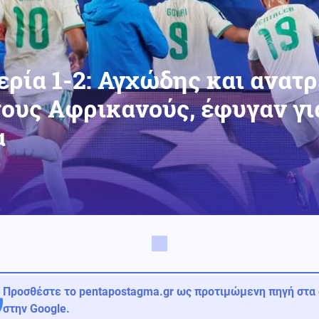
ερία 1-2: Αγχώδης και ανατ
τους Αφρικανούς, έφυγαν για
α
Προσθέστε το pentapostagma.gr ως προτιμώμενη πηγή στα
στην Google.