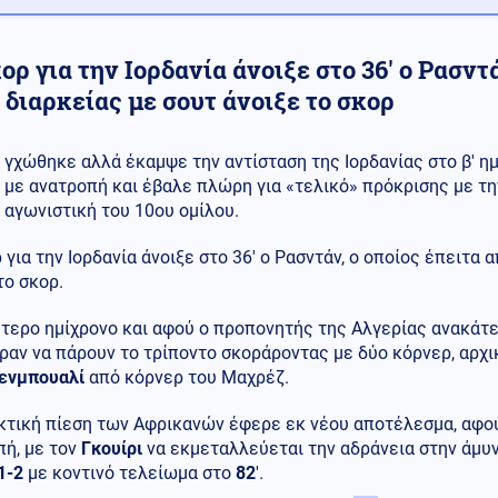
ορ για την Ιορδανία άνοιξε στο 36' ο Ρασντά
διαρκείας με σουτ άνοιξε το σκορ
γχώθηκε αλλά έκαμψε την αντίσταση της Ιορδανίας στο β' ημ
με ανατροπή και έβαλε πλώρη για «τελικό» πρόκρισης με τη
αγωνιστική του 10ου ομίλου.
 για την Ιορδανία άνοιξε στο 36' ο Ρασντάν, ο οποίος έπειτα
το σκορ.
τερο ημίχρονο και αφού ο προπονητής της Αλγερίας ανακάτε
αν να πάρουν το τρίποντο σκοράροντας με δύο κόρνερ, αρχικ
ενμπουαλί
από κόρνερ του Μαχρέζ.
κτική πίεση των Αφρικανών έφερε εκ νέου αποτέλεσμα, αφού
πή, με τον
Γκουίρι
να εκμεταλλεύεται την αδράνεια στην άμυν
1-2
με κοντινό τελείωμα στο
82
'.