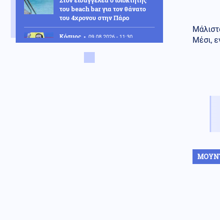
Στον εισαγγελέα ο ιδιοκτήτης
του beach bar για τον θάνατο
του 4χρονου στην Πάρο
Μάλιστα
Κόσμος
09.08.2026 - 11:30
Μέσι, ε
ΗΠΑ: «Δώρο» 1 δισ. δολάρια στη
Κολομβία στην ορκωμοσία του
νέου προέδρου
Ελληνοτουρκικά
09.08.2026 - 11:26
Ο Τούρκος ΥΠΕΞ Φιντάν καλεί
την Αίγυπτο να ενταχθεί στη
"Συμφωνία της Μέκκας" -
Τεράστιοι οι κίνδυνοι για την
Ελλάδα
ΜΟΥΝ
Κόσμος
09.08.2026 - 11:25
Ο «στόλος του Χίτλερ»
αναδύεται στον Δούναβη: Η
ξηρασία φέρνει στο φως τα
ναυάγια των Ναζί
Κύπρος
09.08.2026 - 11:22