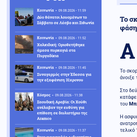
Κοινωνία
09.08.2026 - 11:59
Δύο θάνατοι λουομένων το
Το σκ
Σάββατο σε Λέσβο και Σιθωνία
φάση 
Κοινωνία
09.08.2026 - 11:52
Α
Χαλκιδική: Οριοθετήθηκε
άμεσα πυρκαγιά στα
Πυργαδίκια
Κοινωνία
09.08.2026 - 11:45
Το σκορ
Συναγερμός στην Έδεσσα για
άνοιξε 
την εξαφάνιση 31χρονου
Στο δεύ
Κόσμος
09.08.2026 - 11:38
κατάφερ
Σαουδική Αραβία: Οι Χούθι
του
Μπ
ανέλαβαν την ευθύνη για
επίθεση σε διυλιστήριο της
Η ασφυ
Aramco
ανατρο
τελικό
Κοινωνία
09.08.2026 - 11:37