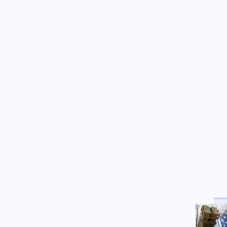
Φειδίας Παναγιώτου:
Αντιδράσεις για την εμφάνισή
του σε εκδήλωση μνήμης για
Ισαάκ και Σολωμού
Κοινωνία
09.08.2026 - 11:16
Νεαρός Παλαιστίνιος κλείδωσε
ανήλικη στο σπίτι του στα
Χανιά, την έσωσαν οι φωνές
της
Κόσμος
09.08.2026 - 11:15
Μαζικός γάμος 1.500
ζευγαριών στη Νιγηρία
Πολιτική
09.08.2026 - 11:08
Στην Κρήτη ο Μητσοτάκης,
συνεχίζει τις διακοπές του –
Πού βρέθηκε το Σάββατο
Κόσμος
09.08.2026 - 11:00
Παρίσι: Ακόμη πιο αυστηρά
μέτρα και πρόστιμα για τους