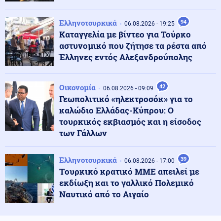
Κόσμος
07.08.2026 - 10:07
Υεμένη: 58 στρατιωτικοί νεκροί σε επιθέσεις των
Ελληνοτουρκικά
94
06.08.2026 - 19:25
Χούθι (βίντεο)
Καταγγελία με βίντεο για Τούρκο
αστυνομικό που ζήτησε τα ρέστα από
Έλληνες εντός Αλεξανδρούπολης
ΗΠΑ
07.08.2026 - 09:54
ΗΠΑ: Ένας νεκρός από τις πυρκαγιές στην Καλιφόρνια
Οικονομία
42
06.08.2026 - 09:09
Γεωπολιτικό «ηλεκτροσόκ» για το
καλώδιο Ελλάδας-Κύπρου: Ο
Κόσμος
07.08.2026 - 09:50
τουρκικός εκβιασμός και η είσοδος
Επίδειξη ισχύος από το Ισραήλ στη σκιά της
σύγκρουσης με την Τουρκία: Ασκήσεις-μαμούθ των
των Γάλλων
IDF στη Μεσόγειο
Ελληνοτουρκικά
39
06.08.2026 - 17:00
Κοινωνία
07.08.2026 - 09:44
Tουρκικό κρατικό ΜΜΕ απειλεί με
Φωτιά σε εγκαταλελειμμένο κτήριο στο Μοσχάτο –
εκδίωξη και το γαλλικό Πολεμικό
Ολοκληρωτική η καταστροφή (βίντεο)
Ναυτικό από το Αιγαίο
Κόσμος
07.08.2026 - 09:38