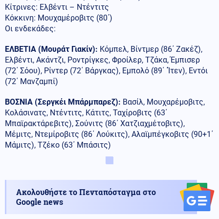
Κίτρινες: Ελβέντι – Ντέντιτς
Κόκκινη: Μουχαμέροβιτς (80΄)
Οι ενδεκάδες:
EΛΒΕΤΙΑ (Μουράτ Γιακίν):
Κόμπελ, Βίντμερ (86΄ Ζακέζ),
Ελβέντι, Ακάντζι, Ροντρίγκες, Φροίλερ, Τζάκα, Έμπισερ
(72΄ Σόου), Ρίντερ (72΄ Βάργκας), Εμπολό (89΄ ΄Ίτεν), Εντόι
(72΄ Μανζαμπί)
ΒΟΣΝΙΑ (Σεργκέι Μπάρμπαρεζ):
Βασίλ, Μουχαρέμοβιτς,
Κολάσινατς, Ντέντιτς, Κάτιτς, Ταχίροβιτς (63΄
Μπαϊρακτάρεβιτς), Σούνιτς (86΄ Χατζιαχμέτοβιτς),
Μέμιτς, Ντεμίροβιτς (86΄ Λούκιτς), Αλαϊμπέγκοβιτς (90+1΄
Μάμιτς), Τζέκο (63΄ Μπάσιτς)
Ακολουθήστε το Πενταπόσταγμα στο
Google news