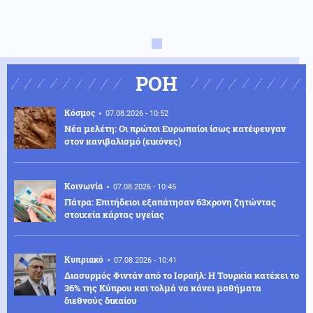
ΡΟΗ
Κόσμος
07.08.2026 - 10:52
Νέα μελέτη: Οι πρώτοι Ευρωπαίοι ίσως κατέφευγαν
στον κανιβαλισμό (εικόνες)
Κοινωνία
07.08.2026 - 10:45
Πάτρα: Επιτήδειοι εξαπάτησαν 63χρονη ζητώντας
στοιχεία κάρτας υγείας
Κυπριακό
07.08.2026 - 10:41
Διασυρμός Φιντάν από το Ισραήλ: Η Τουρκία κατέχει το
36% της Κύπρου και τολμά να κάνει μαθήματα
διεθνούς δικαίου