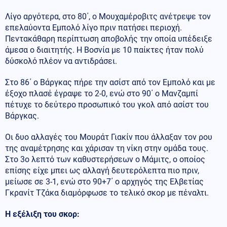
Λίγο αργότερα, στο 80΄, ο Μουχαμέροβιτς ανέτρεψε τον
επελαύοντα Εμπολό λίγο πριν πατήσει περιοχή.
Πεντακάθαρη περίπτωση αποβολής την οποία υπέδειξε
άμεσα ο διαιτητής. Η Βοσνία με 10 παίκτες ήταν πολύ
δύσκολό πλέον να αντιδράσει.
Στο 86΄ ο Βάργκας πήρε την ασίστ από τον Εμπολό και με
έξοχο πλασέ έγραψε το 2-0, ενώ στο 90΄ ο Μανζαμπί
πέτυχε το δεύτερο προσωπικό του γκολ από ασίστ του
Βάργκας.
Οι δυο αλλαγές του Μουράτ Γιακίν που άλλαξαν τον ρου
της αναμέτρησης και χάρισαν τη νίκη στην ομάδα τους.
Στο 3ο λεπτό των καθυστερήσεων ο Μάμιτς, ο οποίος
επίσης είχε μπει ως αλλαγή δευτερόλεπτα πιο πριν,
μείωσε σε 3-1, ενώ στο 90+7΄ ο αρχηγός της Ελβετίας
Γκρανίτ Τζάκα διαμόρφωσε το τελικό σκορ με πέναλτι.
Η εξέλιξη του σκορ: