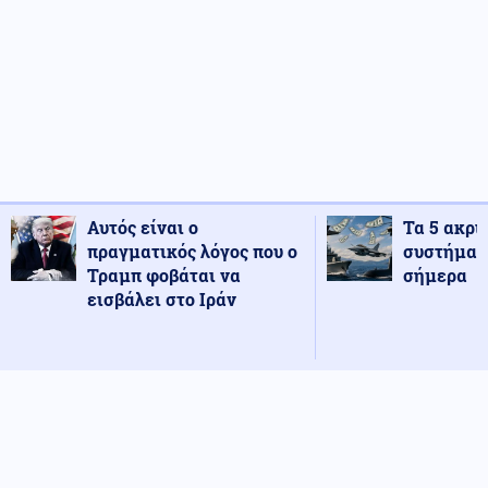
Αυτός είναι ο
Τα 5 ακρι
πραγματικός λόγος που ο
συστήματ
Τραμπ φοβάται να
σήμερα
εισβάλει στο Ιράν