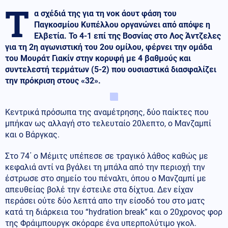
Τ
α σχέδιά της για τη νοκ άουτ φάση του
Παγκοσμίου Κυπέλλου οργανώνει από απόψε η
Ελβετία. Το 4-1 επί της Βοσνίας στο Λος Άντζελες
για τη 2η αγωνιστική του 2ου ομίλου, φέρνει την ομάδα
του Μουράτ Γιακίν στην κορυφή με 4 βαθμούς και
συντελεστή τερμάτων (5-2) που ουσιαστικά διασφαλίζει
την πρόκριση στους «32».
Κεντρικά πρόσωπα της αναμέτρησης, δύο παίκτες που
μπήκαν ως αλλαγή στο τελευταίο 20λεπτο, ο Μανζαμπί
και ο Βάργκας.
Στο 74΄ ο Μέμιτς υπέπεσε σε τραγικό λάθος καθώς με
κεφαλιά αντί να βγάλει τη μπάλα από την περιοχή την
έστρωσε στο σημείο του πέναλτι, όπου ο Μανζαμπί με
απευθείας βολέ την έστειλε στα δίχτυα. Δεν είχαν
περάσει ούτε δύο λεπτά απο την είσοδό του στο ματς
κατά τη διάρκεια του “hydration break” και ο 20χρονος φορ
της Φράιμπουργκ σκόραρε ένα υπερπολύτιμο γκολ.