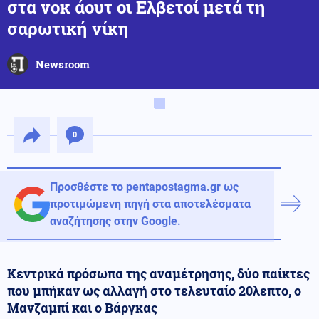
στα νοκ άουτ οι Ελβετοί μετά τη
σαρωτική νίκη
Newsroom
0
Προσθέστε το pentapostagma.gr ως
προτιμώμενη πηγή στα αποτελέσματα
αναζήτησης στην Google.
Κεντρικά πρόσωπα της αναμέτρησης, δύο παίκτες
που μπήκαν ως αλλαγή στο τελευταίο 20λεπτο, ο
Μανζαμπί και ο Βάργκας