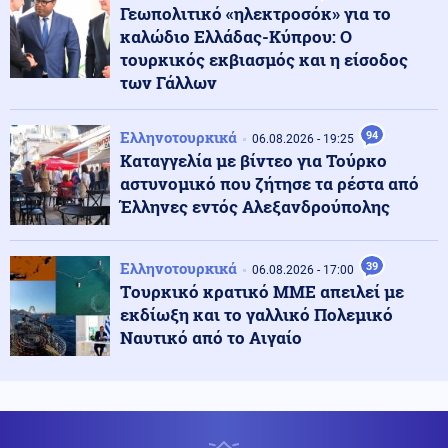
Στο 28% ανέβηκε, βυθίζεται η δημοτικότητα του Μερτς
Γεωπολιτικό «ηλεκτροσόκ» για το
καλώδιο Ελλάδας-Κύπρου: Ο
τουρκικός εκβιασμός και η είσοδος
Κόσμος
06.08.2026 - 23:07
των Γάλλων
Ξεκινά δελτίο νερού στο Πουέρτο Ρίκο λόγω της
ξηρασίας
Ελληνοτουρκικά
94
06.08.2026 - 19:25
Καταγγελία με βίντεο για Τούρκο
Κοινωνία
06.08.2026 - 23:06
αστυνομικό που ζήτησε τα ρέστα από
Διατάχθηκε ΕΔΕ για τους αστυνομικούς που
Έλληνες εντός Αλεξανδρούπολης
εμπλέκονται στην υπόθεση της 75χρονης στα Χανιά
Ελληνοτουρκικά
39
06.08.2026 - 17:00
Κόσμος
06.08.2026 - 23:04
Tουρκικό κρατικό ΜΜΕ απειλεί με
Τουρκία: Σχέδιο διάσωσης για δύο ιστορικά ορθόδοξα
εκδίωξη και το γαλλικό Πολεμικό
μοναστήρια της Τραπεζούντας
Ναυτικό από το Αιγαίο
Κόσμος
06.08.2026 - 23:02
Ο Ερντογάν θα επισκεφτεί τη Σαουδική Αραβία την
Παρασκευή