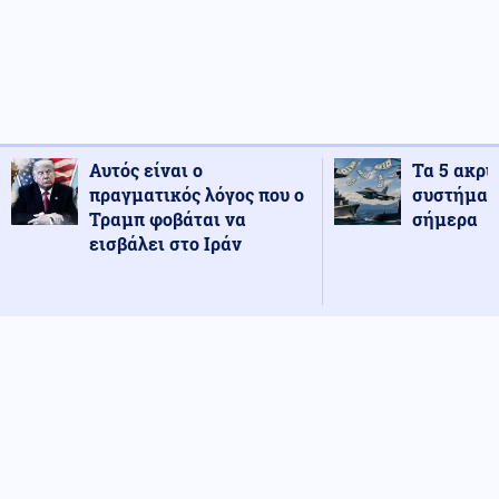
Αυτός είναι ο
Τα 5 ακρι
πραγματικός λόγος που ο
συστήματ
Τραμπ φοβάται να
σήμερα
εισβάλει στο Ιράν