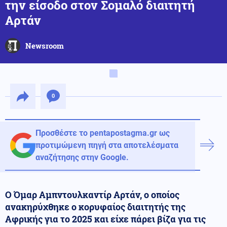
την είσοδο στον Σομαλό διαιτητή
Αρτάν
Newsroom
0
Προσθέστε το pentapostagma.gr ως
προτιμώμενη πηγή στα αποτελέσματα
αναζήτησης στην Google.
Ο Όμαρ Αμπντουλκαντίρ Αρτάν, ο οποίος
ανακηρύχθηκε ο κορυφαίος διαιτητής της
Αφρικής για το 2025 και είχε πάρει βίζα για τις