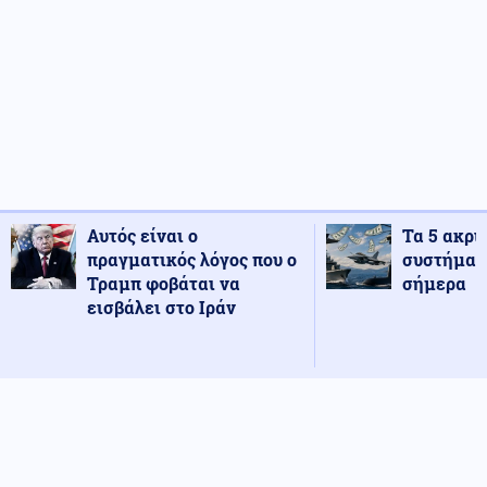
Αυτός είναι ο
Τα 5 ακρι
πραγματικός λόγος που ο
συστήματ
Τραμπ φοβάται να
σήμερα
εισβάλει στο Ιράν