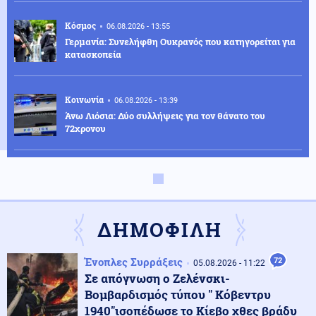
Κόσμος
06.08.2026 - 13:55
Γερμανία: Συνελήφθη Ουκρανός που κατηγορείται για
κατασκοπεία
Κοινωνία
06.08.2026 - 13:39
Άνω Λιόσια: Δύο συλλήψεις για τον θάνατο του
72χρονου
Ενέργεια
06.08.2026 - 13:35
Παπασταύρου: Η Meridiam δίνει νέα δυναμική στον
Great Sea Interconnector (βίντεο)
ΔΗΜΟΦΙΛΗ
Κοινωνία
06.08.2026 - 13:25
Ένοπλες Συρράξεις
72
Θεσσαλονίκη: Βαριές ποινές σε τέσσερις
05.08.2026 - 11:22
συλληφθέντες για παράνομο τζόγο
Σε απόγνωση ο Ζελένσκι-
Βομβαρδισμός τύπου " Κόβεντρυ
1940"ισοπέδωσε το Κίεβο χθες βράδυ