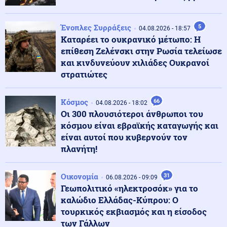
Πολιτική
06.08.2026 - 13:19
ΠΑΣΟΚ: «Η κυβέρνηση επιχειρεί να παρουσιάσει το
φιάσκο ως επιτυχία»
Ένοπλες Συρράξεις
5
04.08.2026 - 18:57
Καταρέει το ουκρανικό μέτωπο: Η
επίθεση Ζελένσκι στην Ρωσία τελείωσε
Κόσμος
06.08.2026 - 13:08
και κινδυνεύουν χιλιάδες Ουκρανοί
Λίβανος: Κλιμάκωση των ισραηλινών επιθέσεων στον
στρατιώτες
νότιο Λίβανο
Κόσμος
66
04.08.2026 - 18:02
ΗΠΑ
06.08.2026 - 13:07
Οι 300 πλουσιότεροι άνθρωποι του
"Μαλλιά κουβάρια" στο Κάμπ Ντέιβιντ Τραμπ και
κόσμου είναι εβραϊκής καταγωγής και
Χέγκσεθ λόγω μεγάλης έλλειψης πυραύλων PATRIOT
είναι αυτοί που κυβερνούν τον
πλανήτη!
Κοινωνία
06.08.2026 - 12:53
Αποκαΐδια το Πόρτο Γερμενό: Οι πρώτες εικόνες μετά
Οικονομία
31
06.08.2026 - 09:09
το πέρασμα της φωτιάς
Γεωπολιτικό «ηλεκτροσόκ» για το
καλώδιο Ελλάδας-Κύπρου: Ο
τουρκικός εκβιασμός και η είσοδος
Κόσμος
06.08.2026 - 12:46
των Γάλλων