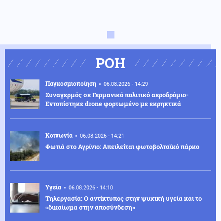
ΡΟΗ
Παγκοσμιοποίηση
06.08.2026 - 14:29
Συναγερμός σε Γερμανικό πολιτικό αεροδρόμιο-
Eντοπίστηκε drone φορτωμένο με εκρηκτικά
Κοινωνία
06.08.2026 - 14:21
Φωτιά στο Αγρίνιο: Απειλείται φωτοβολταϊκό πάρκο
Υγεία
06.08.2026 - 14:10
Τηλεργασία: Ο αντίκτυπος στην ψυχική υγεία και το
«δικαίωμα στην αποσύνδεση»