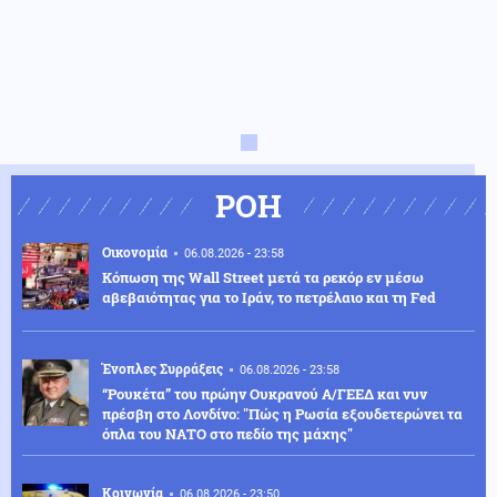
ΡΟΗ
Οικονομία
06.08.2026 - 23:58
Κόπωση της Wall Street μετά τα ρεκόρ εν μέσω
αβεβαιότητας για το Ιράν, το πετρέλαιο και τη Fed
Ένοπλες Συρράξεις
06.08.2026 - 23:58
“Ρουκέτα” του πρώην Ουκρανού Α/ΓΕΕΔ και νυν
πρέσβη στο Λονδίνο: "Πώς η Ρωσία εξουδετερώνει τα
όπλα του ΝΑΤΟ στο πεδίο της μάχης"
Κοινωνία
06.08.2026 - 23:50