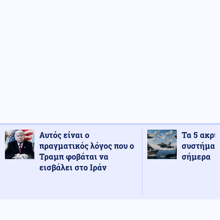
Αυτός είναι ο
Τα 5 ακρι
πραγματικός λόγος που ο
συστήματ
Τραμπ φοβάται να
σήμερα
εισβάλει στο Ιράν