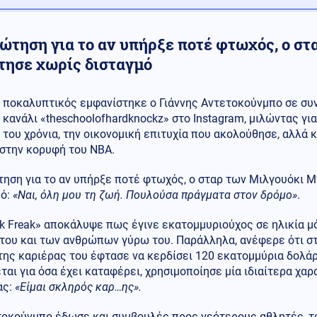
ρώτηση για το αν υπήρξε ποτέ φτωχός, ο σ
τησε χωρίς δισταγμό
ποκαλυπτικός εμφανίστηκε ο Γιάννης Αντετοκούνμπο σε σ
κανάλι «theschoolofhardknockz» στο Instagram, μιλώντας γι
του χρόνια, την οικονομική επιτυχία που ακολούθησε, αλλά 
 στην κορυφή του NBA.
τηση για το αν υπήρξε ποτέ φτωχός, ο σταρ των Μιλγουόκι 
μό:
«Ναι, όλη μου τη ζωή. Πουλούσα πράγματα στον δρόμο»
.
k Freak» αποκάλυψε πως έγινε εκατομμυριούχος σε ηλικία μ
του και των ανθρώπων γύρω του. Παράλληλα, ανέφερε ότι στ
της καριέρας του έφτασε να κερδίσει 120 εκατομμύρια δολά
ται για όσα έχει καταφέρει, χρησιμοποίησε μία ιδιαίτερα χα
ας:
«Είμαι σκληρός καρ…ης».
τοκούνμπο έδωσε και συμβουλές προς νεότερους αθλητές, τ