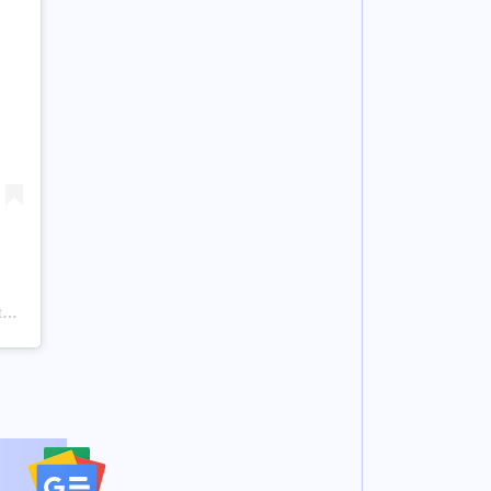
Η δημοσίευση κοινοποιήθηκε από το χρήστη The School Of Hard Knocks (@theschoolofhardknockz)