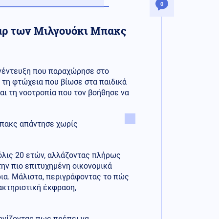
0
ταρ των Μιλγουόκι Μπακς
υνέντευξη που παραχώρησε στο
α τη φτώχεια που βίωσε στα παιδικά
και τη νοοτροπία που τον βοήθησε να
Μπακς απάντησε χωρίς
όλις 20 ετών, αλλάζοντας πλήρως
ην πιο επιτυχημένη οικονομικά
ρια. Μάλιστα, περιγράφοντας το πώς
ρακτηριστική έκφραση,
ονίζοντας πως πρέπει να