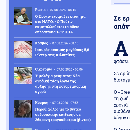
Ρωσία
07.08.2026 - 08:16
Ο Πούτιν ετοιμάζει χτύπημα
Σε ε
στο ΝΑΤΟ; - Ο Πούτιν
απάν
εκμεταλλεύεται τα άδεια
οπλοστάσια των ΗΠΑ
Α
Κόσμος
07.08.2026 - 08:15
Ισχυρός σεισμός μεγέθους 5,8
Ρίχτερ στις Φιλιππίνες
φτάσει
Οικονομία
07.08.2026 - 08:06
Σε ερώ
Τιμολόγια ρεύματος: Νέα
δισταγ
ανοδική τάση λόγω της
αύξησης στη χονδρεμπορική
αγορά
Ο «Gree
τη ζωή 
Κόσμος
07.08.2026 - 07:55
χρονιά 
Περού: Σάλος με το βίντεο
αισθάνε
σεξουαλικής επίθεσης σε
λέγοντ
26χρονη τραγουδίστρια (βίντεο)
Ο Αντε