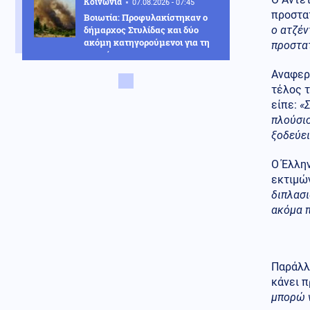
Κοινωνία
07.08.2026 - 07:45
προστα
Βοιωτία: Προφυλακίστηκαν ο
δήμαρχος Στυλίδας και δύο
ο ατζέν
ακόμη κατηγορούμενοι για τη
προστατ
φωτιά
Αναφερ
Κόσμος
07.08.2026 - 07:45
τέλος τ
Ταϊλάνδη: Μαθητής-
είπε:
«Σ
εκτελεστής άνοιξε πυρ σε
πλούσιο
σχολείο και αυτοκτόνησε –
Υπάρχουν νεκροί και
ξοδεύει
τραυματίες
Ο Έλλην
Οικονομία
07.08.2026 - 07:39
εκτιμών
Το τέλος των μνημονίων: Η
διπλασι
Ευρώπη αποσύρει την εποπτεία
ακόμα 
και ελευθερώνει τον εθνικό
σχεδιασμό για την οικονομία
Κοινωνία
07.08.2026 - 07:35
Παράλλη
Υψηλός κίνδυνος πυρκαγιάς
σήμερα σε Αττική, Κρήτη,
κάνει π
Πελοπόννησο, Εύβοια και νησιά
μπορώ 
του Αιγαίου