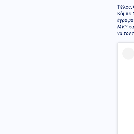
Τέλος, 
Μέση Ανατολή
07.08.2026 - 07:32
Κόμπε 
Το Ιράν κλείνει τα Στενά για
έγραψα 
ΗΠΑ και Ισραήλ – Στην
MVP και
απόλυτη «παγίδα» του πολέμου
ο Τραμπ
να τον 
Κοινωνία
07.08.2026 - 07:26
«Κρανίου τόπος» το Πόρτο
Γερμενό: 84 σπίτια στον
κατάλογο της κατεδάφισης –
Πότε ξεκινούν οι αιτήσεις
Κοινωνία
07.08.2026 - 07:23
Πόρτο Γερμενό: Πάνω από 100
σπίτια με ολοκληρωτικές
ζημιές
Κοινωνία
07.08.2026 - 07:17
Marfin: Πώς η τεχνητή
νοημοσύνη οδήγησε στη
σύλληψη της 46χρονης