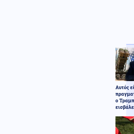
Αυτός ε
πραγματ
ο Τραμπ
εισβάλε