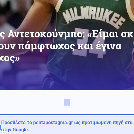
 Αντετοκούνμπο: «Είμαι σ
υν πάμφτωχος και έγινα
χος»
Προσθέστε το pentapostagma.gr ως προτιμώμενη πηγή στα
στην Google.