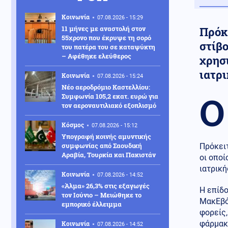
Κοινωνία
07.08.2026 - 15:29
11 μήνες με αναστολή στον
Πρόκ
55χρονο που έκρυψε τη σορό
στίβο
του πατέρα του σε καταψύκτη
– Αφέθηκε ελεύθερος
χρησ
ιατρι
Κοινωνία
07.08.2026 - 15:24
Νέο αεροδρόμιο Καστελλίου:
Ο
Συμφωνία 105,2 εκατ. ευρώ για
τον αεροναυτιλιακό εξοπλισμό
Κόσμος
07.08.2026 - 15:12
Υπογραφή κοινής αμυντικής
συμφωνίας από Σαουδική
Πρόκειτ
Αραβία, Τουρκία και Πακιστάν
οι οποί
ιατρική
Κοινωνία
07.08.2026 - 14:52
«Άλμα» 26,3% στις εξαγωγές
Η επίδο
τον Ιούνιο – Μειώθηκε το
ΜακΕβόι
εμπορικό έλλειμμα
φορείς,
φάρμακ
Κοινωνία
07.08.2026 - 14:52