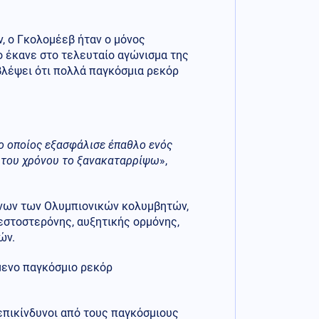
, ο Γκολομέεβ ήταν ο μόνος
ο έκανε στο τελευταίο αγώνισμα της
οβλέψει ότι πολλά παγκόσμια ρεκόρ
ο οποίος εξασφάλισε έπαθλο ενός
ς του χρόνου το ξανακαταρρίψω
»,
ένων των Ολυμπιονικών κολυμβητών,
εστοστερόνης, αυξητικής ορμόνης,
ιών.
μενο παγκόσμιο ρεκόρ
επικίνδυνοι από τους παγκόσμιους