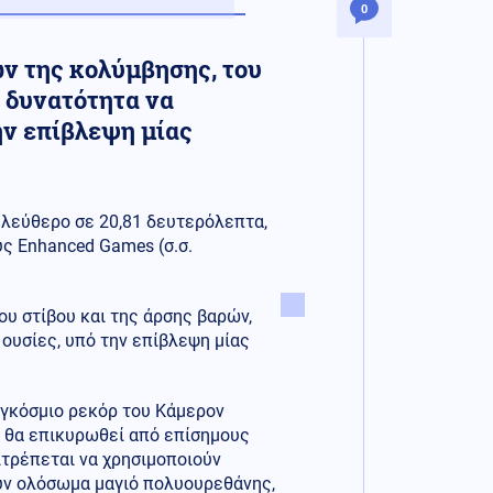
0
ν της κολύμβησης, του
ν δυνατότητα να
ην επίβλεψη μίας
ελεύθερο σε 20,81 δευτερόλεπτα,
ς Enhanced Games (σ.σ.
ου στίβου και της άρσης βαρών,
ουσίες, υπό την επίβλεψη μίας
αγκόσμιο ρεκόρ του Κάμερον
ν θα επικυρωθεί από επίσημους
ιτρέπεται να χρησιμοποιούν
ύν ολόσωμα μαγιό πολυουρεθάνης,