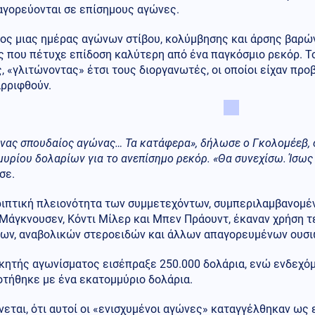
αγορεύονται σε επίσημους αγώνες.
ος μιας ημέρας αγώνων στίβου, κολύμβησης και άρσης βαρών
ς που πέτυχε επίδοση καλύτερη από ένα παγκόσμιο ρεκόρ. Τ
, «γλιτώνοντας» έτσι τους διοργανωτές, οι οποίοι είχαν πρ
αρριφθούν.
νας σπουδαίος αγώνας… Τα κατάφερα», δήλωσε ο Γκολομέεβ, 
υρίου δολαρίων για το ανεπίσημο ρεκόρ. «Θα συνεχίσω. Ίσω
σε.
ριπτική πλειονότητα των συμμετεχόντων, συμπεριλαμβανομ
Μάγκνουσεν, Κόντι Μίλερ και Μπεν Πράουντ, έκαναν χρήση τ
ίων, αναβολικών στεροειδών και άλλων απαγορευμένων ουσ
ικητής αγωνίσματος εισέπραξε 250.000 δολάρια, ενώ ενδεχό
οτήθηκε με ένα εκατομμύριο δολάρια.
εται, ότι αυτοί οι «ενισχυμένοι αγώνες» καταγγέλθηκαν ως 