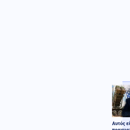
πληθωρισμού στο 3,4% τον
Ιούλιο έναντι 4,4% τον Ιούνιο
Κόσμος
07.08.2026 - 13:40
Ιαπωνία: Βίντεο από
χειρουργείο την ώρα του
σεισμού των 6,8 Ρίχτερ
Περιβάλλον
07.08.2026 - 13:25
12 Αυγούστου: Η ολική έκλειψη
Ηλίου θέτει τις Αρχές της
Ευρώπης σε ετοιμότητα
Κοινωνία
07.08.2026 - 13:15
Λάρισα: Μοτοσικλέτα
προσέκρουσε σε σταθμευμένο
ΙΧ – Ο αναβάτης εγκατέλειψε
το σημείο (βίντεο)
Κοινωνία
07.08.2026 - 13:07
Θήβα: Άνδρας εμβόλιζε
επανειλημμένα παρκαρισμένο
Αυτός ε
αυτοκίνητο μετά από καβγά
(βίντεο)
πραγματ