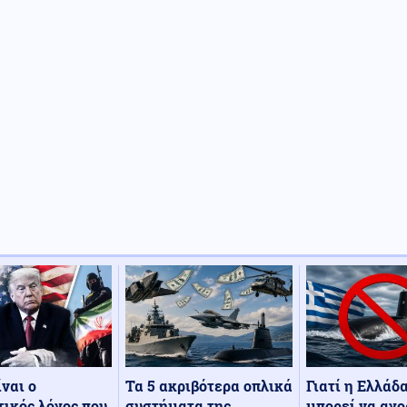
Τα 5 ακριβότερα οπλικά
Γιατί η Ελλάδ
ίναι ο
συστήματα της
μπορεί να αγο
ικός λόγος που