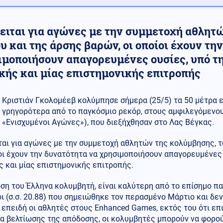
ειται για αγώνες με την συμμετοχή αθλητώ
υ και της άρσης βαρών, οι οποίοι έχουν τη
ιμοποιήσουν απαγορευμένες ουσίες, υπό τ
κής και μίας επιστημονικής επιτροπής
Κριστιάν Γκολομέεβ κολύμπησε σήμερα (25/5) τα 50 μέτρα 
γρηγορότερα από το παγκόσμιο ρεκόρ, στους αμφιλεγόμενου
«Ενισχυμένοι Αγώνες»), που διεξήχθησαν στο Λας Βέγκας.
αι για αγώνες με την συμμετοχή αθλητών της κολύμβησης, τ
οι έχουν την δυνατότητα να χρησιμοποιήσουν απαγορευμένες 
ς και μίας επιστημονικής επιτροπής.
ση του Έλληνα κολυμβητή, είναι καλύτερη από το επίσημο π
 (σ.σ. 20.88) που σημειώθηκε τον περασμένο Μάρτιο και δε
 επειδή οι αθλητές στους Enhanced Games, εκτός του ότι επ
α βελτίωσης της απόδοσης, οι κολυμβητές μπορούν να φορο