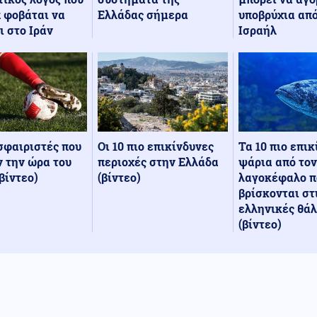
Ελλάδας σήμερα
υποβρύχια από
 φοβάται να
Ισραήλ
ι στο Ιράν
Οι 10 πιο επικίνδυνες
Τα 10 πιο επι
σφαιριστές που
περιοχές στην Ελλάδα
ψάρια από τον
 την ώρα του
(βίντεο)
λαγοκέφαλο π
βίντεο)
βρίσκονται στ
ελληνικές θά
(βίντεο)