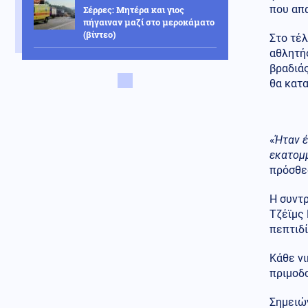
που απ
Σέρρες: Μητέρα και γιος
πήγαιναν μαζί στο μεροκάματο
(βίντεο)
Στο τέλ
αθλητή
Περιβάλλον
07.08.2026 - 14:46
βραδιάς
Εντυπωσιακές εικόνες από τη
θα κατ
Γροιλανδία – Παγόβουνο
καταρρέει στον ωκεανό
(βίντεο)
«
Ήταν έ
Στρατός Ξηράς
07.08.2026 - 14:44
εκατομμ
Μετά τους PATRIOT θα
στείλουμε δύο ελικοπτέρα
πρόσθε
Apache AH-64D στα ΗΑΕ κατά
ιρανικών drones
Η συντ
Τζέϊμς 
Κοινωνία
07.08.2026 - 14:36
πεπτιδ
Κυψέλη: Ο Ερυθρός Σταυρός
απέσυρε βίντεο με τον 26χρονο
Κάθε ν
που κατηγορείται για τη
δολοφονία της Βρετανίδας
πριμοδ
(βίντεο)
Σημειών