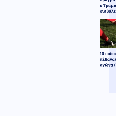
ο Τραμπ
Ρωσία
07.08.2026 - 13:05
εισβάλε
Ρώσοι χάκερ βρήκαν απόρρητα
έγγραφα – Το ΝΑΤΟ χτυπάει
απευθείας ρωσικό έδαφος
Οικονομία
07.08.2026 - 12:53
Διόρθωση στο Χρηματιστήριο
Αθηνών μετά το υψηλό σερί
10 ποδο
Κοινωνία
07.08.2026 - 12:50
πέθαναν
Το επίμονο βλέμμα του σκύλου
αγώνα (
σας: Τι προσπαθεί να σας πει