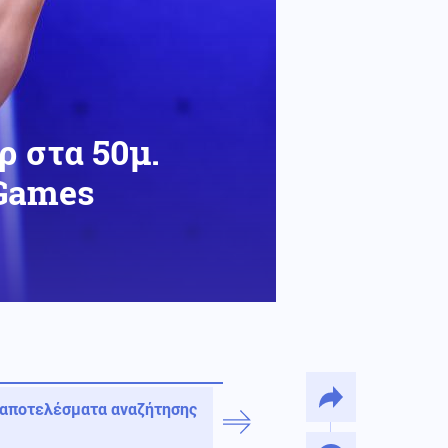
ρ στα 50μ.
Games
 αποτελέσματα αναζήτησης