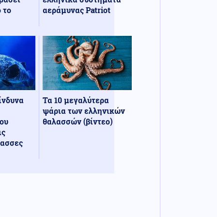
 το
αεράμυνας Patriot
κίνδυνα
Τα 10 μεγαλύτερα
ψάρια των ελληνικών
ου
θαλασσών (βίντεο)
ις
λασσες