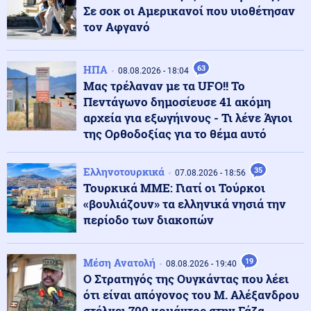
Σε σοκ οι Αμερικανοί που υιοθέτησαν
κόσμου στη Μαδέρα για το γάμο, αλλά τελικά
παντρευόταν άλλο ζευγάρι
τον Αφγανό
Κοινωνία
08.08.2026 - 23:15
ΗΠΑ
63
08.08.2026 - 18:04
Συγκλονιστικό τροχαίο: Αυτοκίνητο συγκρούστηκε με
Μας τρέλαναν με τα UFO!! Το
μηχανή αστυνομικών της ΔΙΑΣ στο Λαγονήσι
Πεντάγωνο δημοσίευσε 41 ακόμη
αρχεία για εξωγήινους - Τι λένε Άγιοι
της Ορθοδοξίας για το θέμα αυτό
Ένοπλες Συρράξεις
08.08.2026 - 23:06
Καταγγελία για νυχτερινή είσοδο ισραηλινών
στρατευμάτων σε χωριό του Λιβάνου - Τι απαντά το
Ελληνοτουρκικά
35
07.08.2026 - 18:56
Ισραήλ
Τουρκικά ΜΜΕ: Γιατί οι Τούρκοι
«βουλιάζουν» τα ελληνικά νησιά την
Ελληνοτουρκικά
08.08.2026 - 23:00
περίοδο των διακοπών
Ανάλυση: Η Ελληνική αντίδραση μετά την τριμερή
συμφωνία Τουρκίας-Πακιστάν-Σ. Αραβίας στη Μέκκα
Μέση Ανατολή
19
08.08.2026 - 19:40
Ο Στρατηγός της Ουγκάντας που λέει
Κόσμος
08.08.2026 - 22:53
ότι είναι απόγονος του Μ. Αλέξανδρου
Η Τουρκία ζητά "μορατόριουμ" Ρωσίας - Ουκρανίας
στέλνει 700 κομάντος στην Γάζα