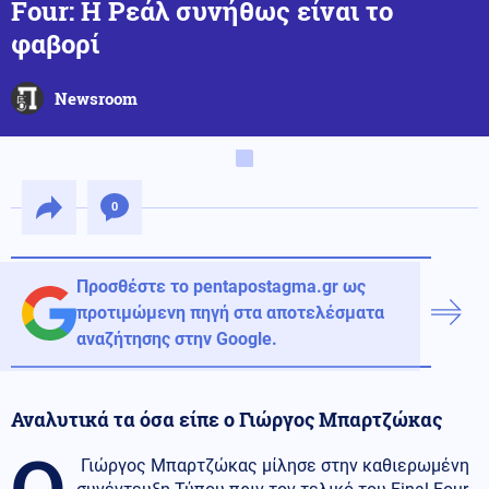
Four: Η Ρεάλ συνήθως είναι το
φαβορί
Newsroom
0
Προσθέστε το pentapostagma.gr ως
προτιμώμενη πηγή στα αποτελέσματα
αναζήτησης στην Google.
Αναλυτικά τα όσα είπε ο Γιώργος Μπαρτζώκας
Ο
Γιώργος Μπαρτζώκας μίλησε στην καθιερωμένη