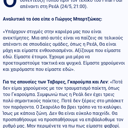
συνέντευξη Τύπου πριν τον τελικό του Final Four
απέναντι στη Ρεάλ (24/5, 21:00).
Αναλυτικά τα όσα είπε ο Γιώργος Μπαρτζώκας:
«Υπάρχουν στιγμές στην καριέρα μας που είναι
ανεκτίμητες. Μια από αυτές είναι να παίζεις σε τελικούς
απέναντι σε σπουδαίες ομάδες, όπως η Ρεάλ, Θα είναι
μάχη και είμαστε ενθουσιασμένοι. Αξίζουμε που είμαστε
εδώ. Είμαστε έτοιμοι. Έχουμε μια μέρα να
προετοιμαστούμε τακτικά και ψυχικά. Είμαστε χαρούμενοι
και χαιρόμαστε που είμαστε εδώ».
Για τις απουσίες των Ταβαρες, Γκαρούμπα και Λεν
: «Ποτέ
δεν είμαι χαρούμενος με τον τραυματισμό παίκτη, όπως
του Γκαρούμπα. Συμφωνώ πως η Ρεάλ δεν έχει τρεις
πολύ σημαντικούς παίκτες. Ποτέ δεν ξέρεις στο μπάσκετ
τον παράγοντα. Ο Σκαριόλο θα βρει τρόπο να το καλύψει.
Ίσως με κάποια ζώνη. Δεν θα είναι εύκολο παιχνίδι. Θα
προσπαθήσουμε να προσπαθήσουμε να επιβάαλοθυμε τον
ρυθμό μας. Μην περιμένετε να πω πως είμαστε φαβορί.