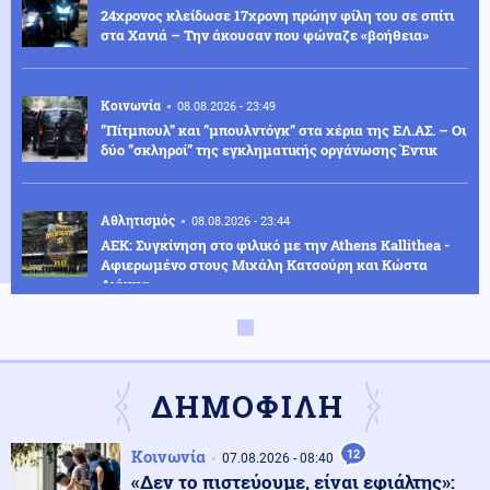
24χρονος κλείδωσε 17χρονη πρώην φίλη του σε σπίτι
στα Χανιά – Την άκουσαν που φώναζε «βοήθεια»
Κοινωνία
08.08.2026 - 23:49
”Πίτμπουλ” και ”μπουλντόγκ” στα χέρια της ΕΛ.ΑΣ. – Οι
δύο ”σκληροί” της εγκληματικής οργάνωσης Έντικ
Αθλητισμός
08.08.2026 - 23:44
ΑΕΚ: Συγκίνηση στο φιλικό με την Athens Kallithea -
Αφιερωμένο στους Μιχάλη Κατσούρη και Κώστα
Λιάκκα
Πολιτική
08.08.2026 - 23:38
Κωνσταντοπούλου: Το έγκλημα των υποκλοπών
αποτελεί έγκλημα κατά της Δημοκρατίας - Η ανάρτησή
ΔΗΜΟΦΙΛΗ
της
Κοινωνία
12
07.08.2026 - 08:40
Κόσμος
08.08.2026 - 23:25
«Δεν το πιστεύουμε, είναι εφιάλτης»:
Τους "την έσκασε" άθελά του ο Ρονάλντο: Πλήθος