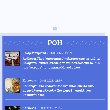
ΡΟΗ
Ελληνοτουρκικά
08.08.2026 - 23:59
Ανάλυση: Πως "ακουμπάει" πολιτικοστρατιωτικά τις
Ελληνοτουρκικές σχέσεις το νομοσχέδιο για το PKK
που "πέρασε" το τουρκικό Κοινοβούλιο;
Κοινωνία
08.08.2026 - 23:59
Κομοτηνή: Στο νοσοκομείο ανήλικος έπειτα από
κατανάλωση αλκοόλ – Συνελήφθη υπάλληλος
καταστήματος
Κοινωνία
08.08.2026 - 23:55