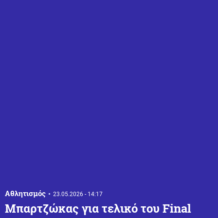
Αθλητισμός
23.05.2026 - 14:17
Μπαρτζώκας για τελικό του Final