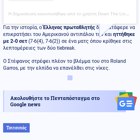
Η δημοσίευση κοινοποιήθηκε από το χρήστη Down The Line (@downtheline.gr)
Για την ιστορία, ο
Έλληνας πρωταθλητής
δεν κατάφερε να
επικρατήσει του Αμερικανού αντιπάλου του και
ηττήθηκε
με 2-0 σετ
(7-6(4), 7-6(2)) σε ένα ματς όπου κρίθηκε στις
λεπτομέρειες των δύο tiebreak.
Ο Στέφανος στρέφει πλέον το βλέμμα του στο Roland
Garros, με την ελπίδα να επανέλθει στις νίκες.
Ακολουθήστε το Πενταπόσταγμα στο
Google news
Τσιτσιπάς