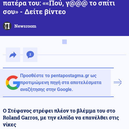
πατέρα του: ««Πού, γ@@@ το σπίτι
σου» - Δείτε βίντεο
Newsroom
2
Προσθέστε το pentapostagma.gr ως
προτιμώμενη πηγή στα αποτελέσματα
αναζήτησης στην Google.
Ο Στέφανος στρέφει πλέον το βλέμμα του στο
Roland Garros, με την ελπίδα να επανέλθει στις
νίκες