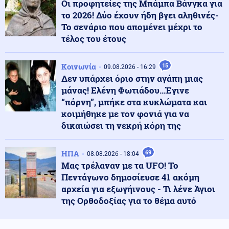
Οι προφητείες της Μπάμπα Βάνγκα για
το 2026! Δύο έχουν ήδη βγει αληθινές-
Κοινωνία
Το σενάριο που απομένει μέχρι το
09.08.2026 - 23:08
Κυκλοφοριακές ρυθμίσεις στη λεωφόρο Σχιστού, λόγω
τέλος του έτους
εκτέλεσης εργασιών
Κοινωνία
15
09.08.2026 - 16:29
Δεν υπάρχει όριο στην αγάπη μιας
Ένοπλες Συρράξεις
09.08.2026 - 23:05
μάνας! Ελένη Φωτιάδου...Έγινε
Νέες επιθέσεις των Χούθι στην πόλη Μόχα
“πόρνη”, μπήκε στα κυκλώματα και
κοιμήθηκε με τον φονιά για να
δικαιώσει τη νεκρή κόρη της
Πολιτική
09.08.2026 - 23:02
ΠΑΣΟΚ για το θάνατο του Νίκου Καλογερόπουλου:
«Ανήσυχο και ασυμβίβαστο πνεύμα»
ΗΠΑ
69
08.08.2026 - 18:04
Μας τρέλαναν με τα UFO! Το
Πεντάγωνο δημοσίευσε 41 ακόμη
Πολιτική
09.08.2026 - 22:51
αρχεία για εξωγήινους - Τι λένε Άγιοι
ΣΥΡΙΖΑ για Νίκο Καλογερόπουλο: Υπηρέτησε την τέχνη
της Ορθοδοξίας για το θέμα αυτό
με έναν απολύτως προσωπικό τρόπο, μακριά από
συμβάσεις