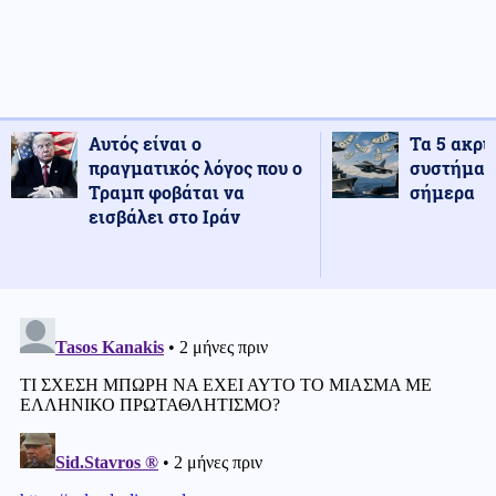
Αυτός είναι ο
Τα 5 ακρι
πραγματικός λόγος που ο
συστήματ
Τραμπ φοβάται να
σήμερα
εισβάλει στο Ιράν