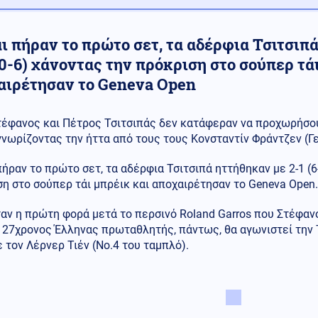
ι πήραν το πρώτο σετ, τα αδέρφια Τσιτσιπά 
10-6) χάνοντας την πρόκριση στο σούπερ τά
αιρέτησαν το Geneva Open
τέφανος και Πέτρος Τσιτσιπάς δεν κατάφεραν να προχωρήσου
γνωρίζοντας την ήττα από τους τους Κονσταντίν Φράντζεν (Γ
πήραν το πρώτο σετ, τα αδέρφια Τσιτσιπά ηττήθηκαν με 2-1 (6-7
η στο σούπερ τάι μπρέικ και αποχαιρέτησαν το Geneva Open.
αν η πρώτη φορά μετά το περσινό Roland Garros που Στέφαν
Ο 27χρονος Έλληνας πρωταθλητής, πάντως, θα αγωνιστεί την Τ
ε τον Λέρνερ Τιέν (Νο.4 του ταμπλό).