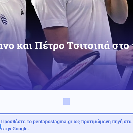
ανο και Πέτρο Τσιτσιπά στο
Προσθέστε το pentapostagma.gr ως προτιμώμενη πηγή στα
στην Google.