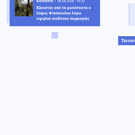
Κοινωνία
08.08.2026 - 19:20
Κλειστός από τα μεσάνυχτα ο
λόφος Φινόπουλου λόγω
υψηλού κινδύνου πυρκαγιάς
Αθλητισμός
08.08.2026 - 19:08
Τζολάκης: Ντεμπούτο στη Χαλ
Τσιτσι
ως βασικός κόντρα στην
Άιντραχτ
Κοινωνία
08.08.2026 - 19:03
Ψηφιακή Κάρτα Αγρότη: Ποιες
αλλαγές φέρνει η 28η
Αυγούστου
Υγεία
08.08.2026 - 18:54
Διαβήτης και παχυσαρκία: Οι
κίνδυνοι των θεραπειών στις
υψηλές θερμοκρασίες
Κοινωνία
08.08.2026 - 18:45
Σε Red Code η Αττική και άλλες
πέντε περιοχές της χώρας