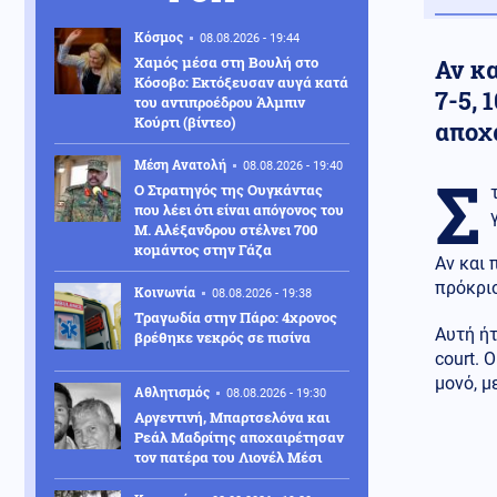
Κόσμος
08.08.2026 - 19:44
Χαμός μέσα στη Βουλή στο
Αν κα
Κόσοβο: Εκτόξευσαν αυγά κατά
7-5, 
του αντιπροέδρου Άλμπιν
Κούρτι (βίντεο)
αποχ
Μέση Ανατολή
08.08.2026 - 19:40
Σ
Ο Στρατηγός της Ουγκάντας
που λέει ότι είναι απόγονος του
Μ. Αλέξανδρου στέλνει 700
κομάντος στην Γάζα
Αν και 
πρόκρισ
Κοινωνία
08.08.2026 - 19:38
Τραγωδία στην Πάρο: 4χρονος
Αυτή ήτ
βρέθηκε νεκρός σε πισίνα
court. 
μονό, μ
Αθλητισμός
08.08.2026 - 19:30
Αργεντινή, Μπαρτσελόνα και
Ρεάλ Μαδρίτης αποχαιρέτησαν
τον πατέρα του Λιονέλ Μέσι