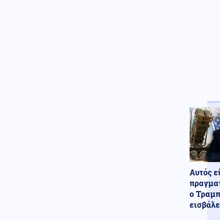
αύριο
08.08.2026 - 18:44
Παραδόθηκαν στον αλβανικό
στρατό τα πρώτα 40
τεθωρακισμένα που
κατασκευάστηκαν στην χώρα
Κοινωνία
08.08.2026 - 18:36
Θερινές εκπτώσεις: Αυξημένες
οι πιέσεις από το ηλεκτρονικό
εμπόριο
Κόσμος
08.08.2026 - 18:22
Βουλγαρία: Drone συνετρίβη
κοντά σε σταθμό συμπίεσης
αγωγού φυσικού αερίου
Κοινωνία
08.08.2026 - 18:10
Αυτός ε
Χαλκιδική: Σοβαρός
πραγματ
τραυματισμός μοτοσικλετιστή
ο Τραμπ
σε τροχαίο με ΙΧ
εισβάλε
ΗΠΑ
08.08.2026 - 18:04