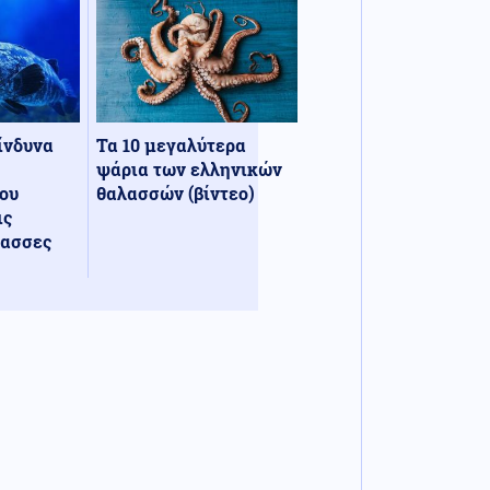
κίνδυνα
Τα 10 μεγαλύτερα
ψάρια των ελληνικών
ου
θαλασσών (βίντεο)
ις
λασσες