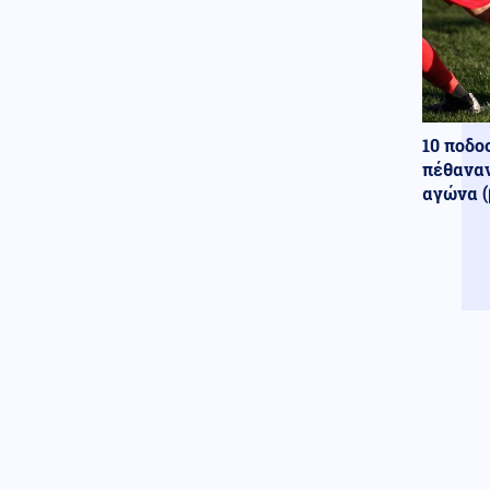
Μας τρέλαναν με τα UFO!! Το
Πεντάγωνο δημοσίευσε 41
ακόμη αρχεία για εξωγήινους -
Τι λένε Άγιοι της Ορθοδοξίας
για το θέμα αυτό
08.08.2026 - 18:00
10 ποδο
Στα Ηνωμένα Αραβικά Εμιράτα
πέθαναν
δύο πάνοπλα ελληνικά
αγώνα (
ελικόπτερα Apache AH-64D
Πολιτική
08.08.2026 - 17:54
Τουρνάς: «Απέναντι σε ακραία
καιρικά φαινόμενα δεν
υπάρχουν περιθώρια
εφησυχασμού»
Κόσμος
08.08.2026 - 17:51
Δαρδανέλια: Η Τουρκία βάζει
περιορισμούς στη διέλευση
πλοίων
Πολιτική
08.08.2026 - 17:44