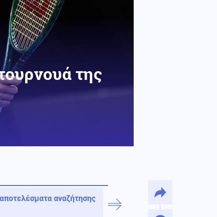
 τουρνουά της
 αποτελέσματα αναζήτησης