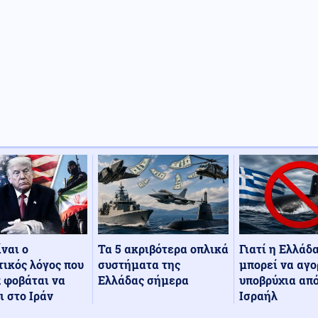
Τα 5 ακριβότερα οπλικά
Γιατί η Ελλάδ
ίναι ο
συστήματα της
μπορεί να αγο
ικός λόγος που
Ελλάδας σήμερα
υποβρύχια από
 φοβάται να
Ισραήλ
ι στο Ιράν