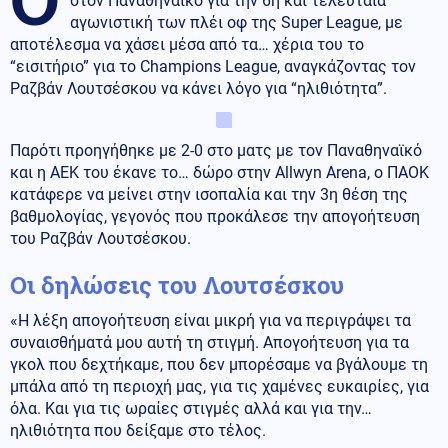
στον Παναθηναϊκό για την 6η και τελευταία
αγωνιστική των πλέι οφ της Super League, με
αποτέλεσμα να χάσει μέσα από τα… χέρια του το
“εισιτήριο” για το Champions League, αναγκάζοντας τον
Ραζβάν Λουτσέσκου να κάνει λόγο για “ηλιθιότητα”.
Παρότι προηγήθηκε με 2-0 στο ματς με τον Παναθηναϊκό
και η ΑΕΚ του έκανε το… δώρο στην Allwyn Arena, ο ΠΑΟΚ
κατάφερε να μείνει στην ισοπαλία και την 3η θέση της
βαθμολογίας, γεγονός που προκάλεσε την απογοήτευση
του Ραζβάν Λουτσέσκου.
Οι δηλώσεις του Λουτσέσκου
«Η λέξη απογοήτευση είναι μικρή για να περιγράψει τα
συναισθήματά μου αυτή τη στιγμή. Απογοήτευση για τα
γκολ που δεχτήκαμε, που δεν μπορέσαμε να βγάλουμε τη
μπάλα από τη περιοχή μας, για τις χαμένες ευκαιρίες, για
όλα. Και για τις ωραίες στιγμές αλλά και για την…
ηλιθιότητα που δείξαμε στο τέλος.