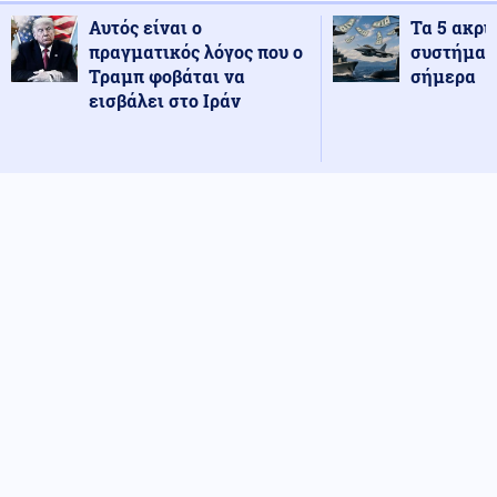
Αυτός είναι ο
Τα 5 ακρι
πραγματικός λόγος που ο
συστήματ
Τραμπ φοβάται να
σήμερα
εισβάλει στο Ιράν