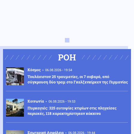
ΡΟΗ
Κόσμος
06.08.2026 - 19:54
Τουλάχιστον 25 τραυματίες, οι 7 σοβαρά, από
σύγκρουση δύο τραμ στο Γκελζενκίρχεν της Γερμανίας
Κοινωνία
06.08.2026 - 19:53
Πυρκαγιές: 325 αυτοψίες κτιρίων στις πληγείσες
περιοχές, 118 χαρακτηρίστηκαν κόκκινα
Εσωτερική Ασφάλεια
06.08.2026 - 19:44