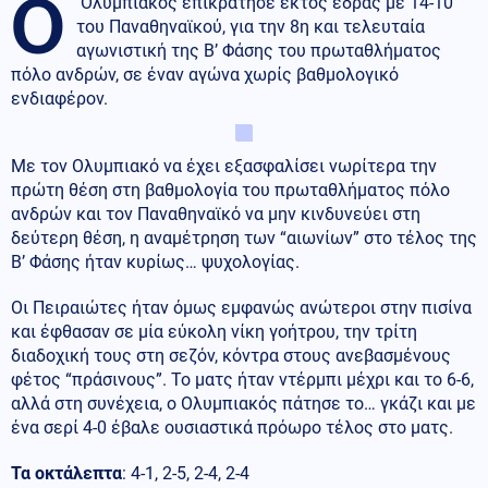
Ο
Ολυμπιακός επικράτησε εκτός έδρας με 14-10
του Παναθηναϊκού, για την 8η και τελευταία
αγωνιστική της Β’ Φάσης του πρωταθλήματος
πόλο ανδρών, σε έναν αγώνα χωρίς βαθμολογικό
ενδιαφέρον.
Με τον Ολυμπιακό να έχει εξασφαλίσει νωρίτερα την
πρώτη θέση στη βαθμολογία του πρωταθλήματος πόλο
ανδρών και τον Παναθηναϊκό να μην κινδυνεύει στη
δεύτερη θέση, η αναμέτρηση των “αιωνίων” στο τέλος της
Β’ Φάσης ήταν κυρίως… ψυχολογίας.
Οι Πειραιώτες ήταν όμως εμφανώς ανώτεροι στην πισίνα
και έφθασαν σε μία εύκολη νίκη γοήτρου, την τρίτη
διαδοχική τους στη σεζόν, κόντρα στους ανεβασμένους
φέτος “πράσινους”. Το ματς ήταν ντέρμπι μέχρι και το 6-6,
αλλά στη συνέχεια, ο Ολυμπιακός πάτησε το… γκάζι και με
ένα σερί 4-0 έβαλε ουσιαστικά πρόωρο τέλος στο ματς.
Τα οκτάλεπτα
: 4-1, 2-5, 2-4, 2-4