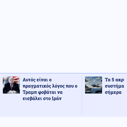
Αυτός είναι ο
Τα 5 ακρι
πραγματικός λόγος που ο
συστήματ
Τραμπ φοβάται να
σήμερα
εισβάλει στο Ιράν