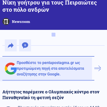
Νίκη γοήτρου για τους Πειραιώτες
στο πόλο ανδρών
Newsroom
0
Προσθέστε το pentapostagma.gr ως
προτιμώμενη πηγή στα αποτελέσματα
αναζήτησης στην Google.
Αήττητος παρέμεινε ο Ολυμπιακός κόντρα στον
Παναθηναϊκό τη φετινή σεζόν