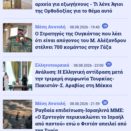
αρχεία για εξωγήινους - Τι λένε Άγιοι
της Ορθοδοξίας για το θέμα αυτό
Κόσμος
09.08.2026 - 15:09
Ισπανία: Έλεγχοι σε 200 ταξιδιώτες που έφτασαν από
την Ιταλία
Μέση Ανατολή
19
08.08.2026 - 19:40
Ο Στρατηγός της Ουγκάντας που λέει
ότι είναι απόγονος του Μ. Αλέξανδρου
09.08.2026 - 15:00
στέλνει 700 κομάντος στην Γάζα
ΠΥΡ ΚΑΙ ΜΑΝΙΑ Ο ΠΟΥΤΙΝ! Η Τουρκία στέλνει 5
μαχητικά F-16 και 80 στρατιωτικούς στην Εσθονία
Ελληνοτουρκικά
77
08.08.2026 - 23:00
Ανάλυση: Η Ελληνική αντίδραση μετά
Κοινωνία
09.08.2026 - 14:56
την τριμερή συμφωνία Τουρκίας-
Έβρος: Πυρκαγιά σε χαμηλή βλάστηση στο Σπήλαιο
Ορεστιάδας
Πακιστάν-Σ. Αραβίας στη Μέκκα
Κοινωνία
Μέση Ανατολή
39
09.08.2026 - 14:44
08.08.2026 - 21:59
Σκιάθος: 15χρονος κατήγγειλε 17χρονο για σεξουαλική
Ραγδαία επιδείνωση-Ισραηλινά ΜΜΕ:
κακοποίηση
«Ο Ερντογάν περικυκλώνει το Ισραήλ
από παντού» ενώ ο Φιντάν απειλεί από
την Συρία