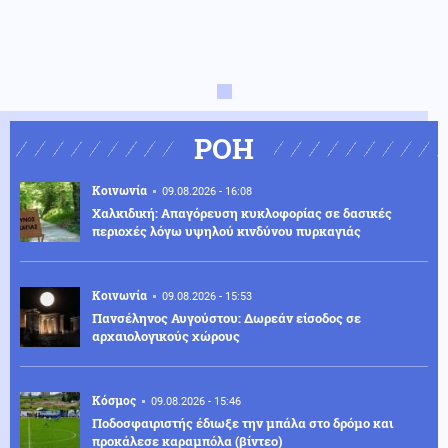
ΡΟΗ
Κοινωνία
09.08.2026 - 16:08
Χαλκιδική: Απαγόρευση κυκλοφορίας σε δασικές
περιοχές λόγω υψηλού κινδύνου πυρκαγιάς
Κοινωνία
09.08.2026 - 15:53
Πανσέληνος Αυγούστου: Δωρεάν είσοδος σε
αρχαιολογικούς χώρους
Κόσμος
09.08.2026 - 15:46
Ποδοσφαιριστής έδιωξε την μπάλα στο δρόμο και
προκάλεσε καραμπόλα (βίντεο)