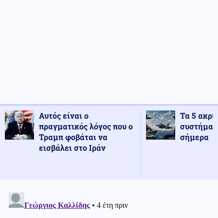
Αυτός είναι ο
Τα 5 ακρι
πραγματικός λόγος που ο
συστήματ
Τραμπ φοβάται να
σήμερα
εισβάλει στο Ιράν