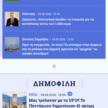
Πολιτική
09.08.2026 - 15:35
Σκέρτσος: «Στατιστική παγίδα» τα στοιχεία για τις
καταθέσεις κάτω των 1.000 ευρώ
Ένοπλες Συρράξεις
09.08.2026 - 15:32
Πριν τη συμφωνία...το χάος! Το χτύπημα στην Aramco
και το μπλόκο στο Ορμούζ κρατούν σε "ομηρεία" τις
αγορές καυσίμων
Κόσμος
09.08.2026 - 15:24
Αλβανία: Μεγάλη φωτιά κοντά στα Τίρανα –
Εκκενώθηκαν χωριά
ΔΗΜΟΦΙΛΗ
Κοινωνία
09.08.2026 - 15:18
ΗΠΑ
69
08.08.2026 - 18:04
Ορεστιάδα: Εγκατέλειψε το ΙΧ μετά από έλεγχο και
Μας τρέλαναν με τα UFO!! Το
προσπάθησε να διαφύγει
Πεντάγωνο δημοσίευσε 41 ακόμη