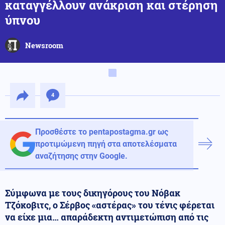
καταγγέλλουν ανάκριση και στέρηση
ύπνου
Newsroom
4
Προσθέστε το pentapostagma.gr ως
προτιμώμενη πηγή στα αποτελέσματα
αναζήτησης στην Google.
Σύμφωνα με τους δικηγόρους του Νόβακ
Τζόκοβιτς, ο Σέρβος «αστέρας» του τένις φέρεται
να είχε μια… απαράδεκτη αντιμετώπιση από τις