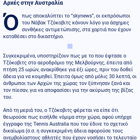
Αρχές στην Αυστραλία
Ό
πως αποκαλύπτει το “skynews”, οι εκπρόσωποι
του Νόβακ Τζόκοβιτς κάνουν λόγο για άσχημες
συνθήκες αντιμετώπισης, στα χαρτιά που έχουν
καταθέσει στο δικαστήριο.
Συγκεκριμένα, υποστηρίζουν πως με το που έφτασε ο
Τζόκοβιτς στο αεροδρόμιο της Μελβούρνης, έπειτα από
πτήση 25 ωρών, ανακρίθηκε για έξι ώρες, πριν του δοθεί
άδεια για να κοιμηθεί. Έπειτα όμως από μόλις 30 λεπτά, οι
άνθρωποι των Αρχών της χώρας τον ξύπνησαν ξανά και
τον πίεσαν, για να αποφασίσει για την ακύρωση της βίζας
του.
Από τη μεριά του, ο Τζόκοβιτς φέρεται να είπε ότι
θεωρούσε πως εισήλθε νόμιμα στην χώρα, αφού υπήρχε
έγγραφο της Tennis Australia που του έδινε το σχετικό
δικαίωμα (σ.σ. η συγκεκριμένη άδεια αφορούσε τους
ανεμβολίαστους αθλητές που έχουν νοσήσει το τελευταίο