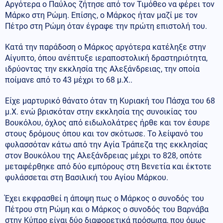
Αργότερα ο Παύλος ζήτησε από τον Τιμόθεο να φέρει τον
Μάρκο στη Ρώμη. Επίσης, ο Μάρκος ήταν μαζί με τον
Πέτρο στη Ρώμη όταν έγραφε την πρώτη επιστολή του.
Κατά την παράδοση ο Μάρκος αργότερα κατέληξε στην
Αίγυπτο, όπου ανέπτυξε ιεραποστολική δραστηριότητα,
ιδρύοντας την εκκλησία της Αλεξάνδρειας, την οποία
ποίμανε από το 43 μέχρι το 68 μ.Χ..
Είχε μαρτυρικό θάνατο όταν τη Κυριακή του Πάσχα του 68
μ.Χ. ενώ βρισκόταν στην εκκλησία της συνοικίας του
Βουκόλου, όχλος από ειδωλολάτρες ήρθε και τον έσυρε
στους δρόμους όπου και τον σκότωσε. Το λείψανό του
φυλασσόταν κάτω από την Αγία Τράπεζα της εκκλησίας
στον Βουκόλου της Αλεξάνδρειας μέχρι το 828, οπότε
μεταφέρθηκε από δύο εμπόρους στη Βενετία και έκτοτε
φυλάσσεται στη Βασιλική του Αγίου Μάρκου.
Έχει εκφρασθεί η άποψη πως ο Μάρκος ο συνοδός του
Πέτρου στη Ρώμη και ο Μάρκος ο συνοδός του Βαρνάβα
στην Κύπρο είναι δύο διαφορετικά πρόσωπα, που όμως