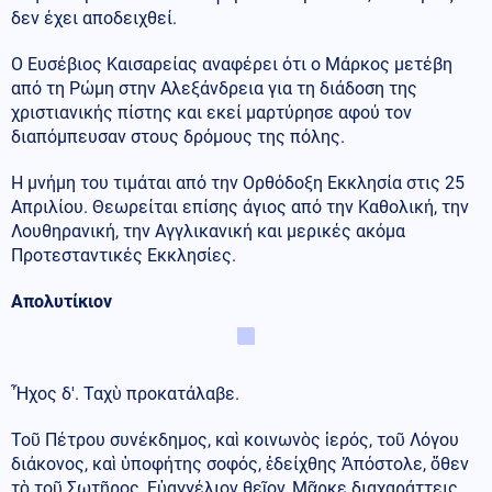
δεν έχει αποδειχθεί.
Ο Ευσέβιος Καισαρείας αναφέρει ότι ο Μάρκος μετέβη
από τη Ρώμη στην Αλεξάνδρεια για τη διάδοση της
χριστιανικής πίστης και εκεί μαρτύρησε αφού τον
διαπόμπευσαν στους δρόμους της πόλης.
Η μνήμη του τιμάται από την Ορθόδοξη Εκκλησία στις 25
Απριλίου. Θεωρείται επίσης άγιος από την Καθολική, την
Λουθηρανική, την Αγγλικανική και μερικές ακόμα
Προτεσταντικές Εκκλησίες.
Απολυτίκιον
Ἦχος δ'. Ταχὺ προκατάλαβε.
Τοῦ Πέτρου συνέκδημος, καὶ κοινωνὸς ἱερός, τοῦ Λόγου
διάκονος, καὶ ὑποφήτης σοφός, ἐδείχθης Ἀπόστολε, ὅθεν
τὸ τοῦ Σωτῆρος, Εὐαγγέλιον θεῖον, Μᾶρκε διαχαράττεις,