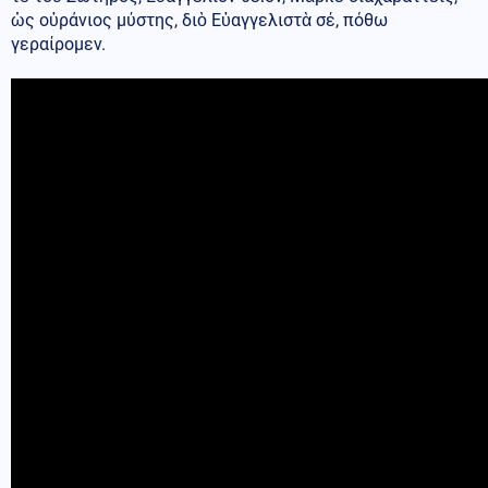
ὡς οὐράνιος μύστης, διὸ Εὐαγγελιστὰ σέ, πόθω
γεραίρομεν.