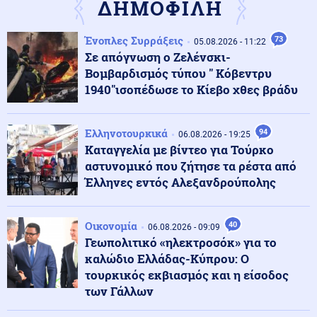
ΔΗΜΟΦΙΛΗ
Μέση Ανατολή
07.08.2026 - 07:32
Ένοπλες Συρράξεις
73
05.08.2026 - 11:22
Το Ιράν κλείνει τα Στενά για ΗΠΑ και Ισραήλ – Στην
Σε απόγνωση ο Ζελένσκι-
απόλυτη «παγίδα» του πολέμου ο Τραμπ
Βομβαρδισμός τύπου " Κόβεντρυ
1940"ισοπέδωσε το Κίεβο χθες βράδυ
Κοινωνία
07.08.2026 - 07:26
«Κρανίου τόπος» το Πόρτο Γερμενό: 84 σπίτια στον
Ελληνοτουρκικά
94
κατάλογο της κατεδάφισης – Πότε ξεκινούν οι
06.08.2026 - 19:25
αιτήσεις
Καταγγελία με βίντεο για Τούρκο
αστυνομικό που ζήτησε τα ρέστα από
Έλληνες εντός Αλεξανδρούπολης
Κοινωνία
07.08.2026 - 07:23
Πόρτο Γερμενό: Πάνω από 100 σπίτια με
ολοκληρωτικές ζημιές
Οικονομία
40
06.08.2026 - 09:09
Γεωπολιτικό «ηλεκτροσόκ» για το
καλώδιο Ελλάδας-Κύπρου: Ο
Κοινωνία
07.08.2026 - 07:17
τουρκικός εκβιασμός και η είσοδος
Marfin: Πώς η τεχνητή νοημοσύνη οδήγησε στη
σύλληψη της 46χρονης
των Γάλλων