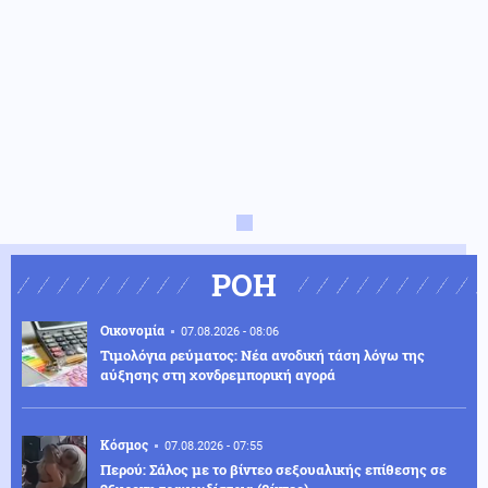
ΡΟΗ
Οικονομία
07.08.2026 - 08:06
Τιμολόγια ρεύματος: Νέα ανοδική τάση λόγω της
αύξησης στη χονδρεμπορική αγορά
Κόσμος
07.08.2026 - 07:55
Περού: Σάλος με το βίντεο σεξουαλικής επίθεσης σε