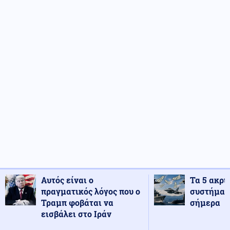
Αυτός είναι ο
Τα 5 ακρι
πραγματικός λόγος που ο
συστήματ
Τραμπ φοβάται να
σήμερα
εισβάλει στο Ιράν