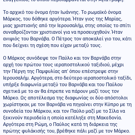
Το αρχικό του όνομα ήταν Ιωάννης. Το ρωμαϊκό όνομα
Μάρκος, του δόθηκε αργότερα. Ήταν γιος της Μαρίας,
μιας χριστιανής από την Ιερουσαλήμ, στης οποίας το σπίτι
συναθροίζονταν χριστιανοί για να προσευχηθούν. Ήταν
ανιψιός του Βαρνάβα. Ο Πέτρος τον αποκαλεί γιο του, κάτι
που δείχνει τη σχέση που είχαν μεταξύ τους.
Ο Μάρκος συνόδεψε τον Παύλο και τον Βαρνάβα στην
αρχή του πρώτου τους ιεραποστολικού ταξιδιού, μέχρι
την Πέργη της Παμφυλίας απ' όπου επέστρεψε στην
Ιερουσαλήμ. Αργότερα, στο δεύτερο ιεραποστολικό ταξίδι,
υπήρξε διαφωνία μεταξύ του Βαρνάβα και του Παύλου
σχετικά με το αν θα έπρεπε να πάρουν μαζί τους τον
Μάρκο. Ως αποτέλεσμα της διαφωνίας οι δύο απόστολοι
χωρίστηκαν, με τον Βαρνάβα να πηγαίνει στην Κύπρο με τη
συνοδεία του Μάρκου, και τον Παύλο μαζί με το Σίλα να
ξεκινούν περιοδεία η οποία κατέληξε στη Μακεδονία.
Αργότερα στη Ρώμη, ο Παύλος κατά τη διάρκεια της
πρώτης φυλάκισής του, βρέθηκε πάλι μαζί με τον Μάρκο.