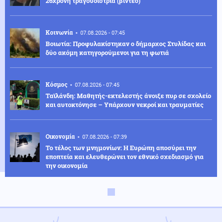
26χρονη τραγουδίστρια (βίντεο)
Κοινωνία
07.08.2026 - 07:45
Βοιωτία: Προφυλακίστηκαν ο δήμαρχος Στυλίδας και
δύο ακόμη κατηγορούμενοι για τη φωτιά
Κόσμος
07.08.2026 - 07:45
Ταϊλάνδη: Μαθητής-εκτελεστής άνοιξε πυρ σε σχολείο
και αυτοκτόνησε – Υπάρχουν νεκροί και τραυματίες
Οικονομία
07.08.2026 - 07:39
Το τέλος των μνημονίων: Η Ευρώπη αποσύρει την
εποπτεία και ελευθερώνει τον εθνικό σχεδιασμό για
την οικονομία
Κοινωνία
07.08.2026 - 07:35
Υψηλός κίνδυνος πυρκαγιάς σήμερα σε Αττική, Κρήτη,
Πελοπόννησο, Εύβοια και νησιά του Αιγαίου