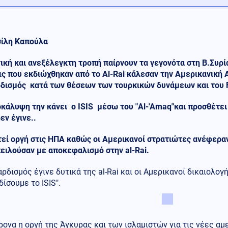
σίλη Καπούλα
κή και ανεξέλεγκτη τροπή παίρνουν τα γεγονότα στη Β.Συρί
ς που εκδιώχθηκαν από το Al-Rai κάλεσαν την Αμερικανική 
δισμός κατά των θέσεων των τουρκικών δυνάμεων και του 
κάλυψη την κάνει ο ISIS μέσω του "Al-'Amaq"και προσθέτει
εν έγινε..
εί οργή στις ΗΠΑ καθώς οι Αμερικανοί στρατιώτες ανέφεραν
ειλούσαν με αποκεφαλισμό στην al-Rai.
ρδισμός έγινε δυτικά της al-Rai και οι Αμερικανοί δικαιολο
ίσουμε το ISIS".
ονα η οργή της Άγκυρας και των ισλαμιστών για τις νέες α