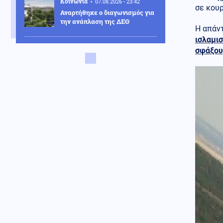
Κοινωνία
07.08.2026 - 23:42
σε κουρ
Αναρτήθηκε ο διαγωνισμός για
την ανάπλαση της ΔΕΘ
Η απάν
ισλαμι
Ελληνοτουρκικά
σφάξουμ
07.08.2026 - 23:33
Νέο «γκριζάρισμα» στο Αιγαίο
από την Τουρκία, με αφορμή το
Χωροταξικό του Τουρισμού
Κόσμος
07.08.2026 - 23:29
Κι όμως... Τα ΜΜΕ της Βόρειας
Κορέας προτείνουν σούπα με
κρέας σκύλου, ως διέξοδο στον
καύσωνα
Κοινωνία
07.08.2026 - 23:18
Νέα Αγχίαλος: 66χρονος
αυνανιζόταν
παρακολουθώντας την 13χρονη
γειτόνισσα του - Η ποινή που
του επιβλήθηκε