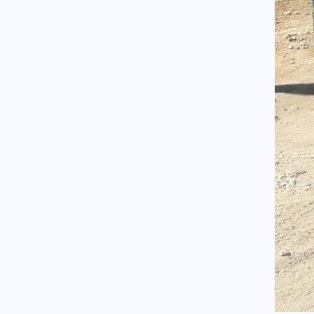
σκορπίζοντας τον πανικό
(Εικόνες)
Κόσμος
07.08.2026 - 22:05
Ούρσουλα Φον ντερ Λάιεν:
«Χαιρετίζω το νέο πακέτο
κυρώσεων κατά της Ρωσίας
από τη Γερουσία των ΗΠΑ»
ΗΠΑ
07.08.2026 - 22:02
Ταινία τρόμου στον Ιλινόις των
ΗΠΑ: 15χρονος ντυμένος
κλόουν κατηγορείται για
δολοφονία 78χρονου (Βίντεο)
07.08.2026 - 22:00
ΟΥΚΡΑΝΟΙ ΕΠΙΣΤΗΜΟΝΕΣ
«ανακάλυψαν» βάσεις
εκτόξευσης UFO στο φεγγάρι
Ένοπλες Συρράξεις
07.08.2026 - 22:00
Οι Ιρανοί φρουροί άνοιξαν