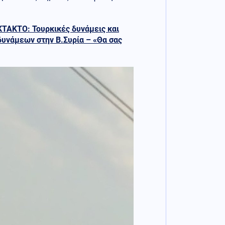
ΚΤΑΚΤΟ: Τουρκικές δυνάμεις και
δυνάμεων στην Β.Συρία – «Θα σας