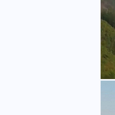
Κόσμος
07.08.2026 - 23:12
Η Ισπανία ξεκινά ελέγχους σε
ταξιδιώτες από την Ιταλία - Από
τα μεσάνυχτα του Σαββάτου
έως τις 7 Σεπτεμβρίου
Κόσμος
07.08.2026 - 23:08
Μόλις ανακοινωθεί συμφωνία
για το Ορμούζ, θα τερματιστεί ο
ναυτικός αποκλεισμός στο Ιράν,
αναφέρει αξιωματούχος των
ΗΠΑ
Παγκοσμιοποίηση
07.08.2026 - 23:00
Βρετανο-Γαλλική κυριαρχία
των υπηρεσιών πληροφοριών
MI6 - DGSE στην Ευρώπη - Οι
μυστικές επιχειρήσεις και τα
αποτελέσματά τους
Κόσμος
07.08.2026 - 22:52
Αραγτσί: Εξήρε τις ιρανικές
ένοπλες δυνάμεις και κάλεσε