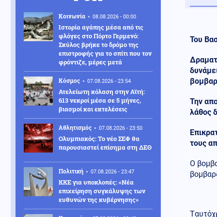
Κοινωνία
08.08.2026 - 00:00
Ιστορία αγάπης μέσα από τις
φλόγες στο Πόρτο Γερμενό:
Του Βα
Σκύλος βρήκε το δρόμο της
επιστροφής για το σπίτι που τον
Δραματι
φρόντιζε, μέρες μετά
δυνάμει
Κόσμος
βομβαρ
07.08.2026 - 23:54
Ατελείωτη κόλαση στην Αϊτή:
613 νεκροί μέσα σε 5 μήνες,
Την απο
βιασμοί και εκτελέσεις
λάθος δ
Αθλητισμός
07.08.2026 - 23:50
Επικρατ
Ολυμπιακός: Το νέο ΣΕΦ θα
τους απ
παρουσιαστεί επίσημα στη ΔΕΘ
Ο βομβα
Πολιτική
07.08.2026 - 23:47
βομβαρδ
ΚΚΕ για υποκλοπές: «Νέα
επιχείρηση συγκάλυψης των
ευθυνών της κυβέρνησης»
Tαυτόχρ