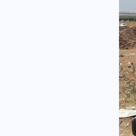
σε ενότητα τις μουσουλμανικές
χώρες
Κόσμος
07.08.2026 - 22:46
Ακτιβίστριες ζητούν την
ακύρωση των συναυλιών του
Τζάρεντ Λέτο στο Ηνωμένο
Βασίλειο, μετά τις κατηγορίες
για σεξουαλική κακοποίηση
Ένοπλες Συρράξεις
07.08.2026 - 22:37
Δύο νεκροί και έξι τραυματίες
από ρωσικές επιθέσεις σε
πέντε περιοχές της Ουκρανίας
Κοινωνία
07.08.2026 - 22:23
Πυρκαγιά σε ισόγειο
κατάστημα στο Παλαιό Φάληρο
Κοινωνία
07.08.2026 - 22:12
Φίδι έκανε την εμφάνισή του
σε Νοσοκομείο του Πύργου