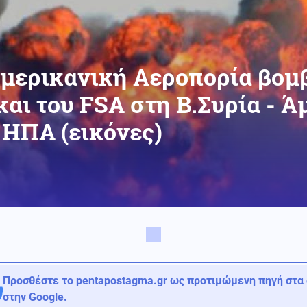
μερικανική Αεροπορία βομβ
αι του FSA στη Β.Συρία - Ά
 ΗΠΑ (εικόνες)
Προσθέστε το pentapostagma.gr ως προτιμώμενη πηγή στα
στην Google.