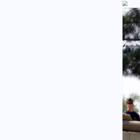
έκθεση: Μεγάλο Ιρανικό
μουσείο με καταρριφθέντα
MQ-9 Drones και Hermes 900
για να πικάρουν τον Τραμπ!