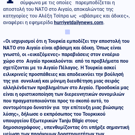
σύμφωνα με τις οποίες παρεμποδίζεται η
αποστολή του ΝΑΤΟ στο Αιγαίο, αποκαλώντας της
κατηγορίες του Αλέξη Τσίπρα ως «αβάσιμες και άδικες»,
αναφέρει η εφημερίδα
hurriyetdailynews.com
.
«
Οι ισχυρισμοί ότι η Τουρκία εμποδίζει την αποστολή του
ΝΑΤΟ στο Αιγαίο είναι αβάσιμη και άδικη. Όπως είναι
γνωστό, οι «εικαζόμενες» παραβιάσεις στον εναέριο
χώρο στο Αιγαίο προκαλούνται από τα προβλήματα που
σχετίζονται με το Αιγαίο Πέλαγος. Η Τουρκία ασκεί
ειλικρινείς προσπάθειες και αποδεικνύει την βούλησή
της για συνολική και μόνιμη διευθέτηση μιας σειράς
αλληλένδετων προβλημάτων στο Αιγαίο. Προσδοκία μας
είναι η οριστικοποίηση των διερευνητικών συνομιλιών
που πραγματοποιούνται προς το σκοπό αυτό, το
συντομότερο δυνατόν για την επίτευξη μιας βιώσιμης
λύσης», δήλωσε ο εκπρόσωπος του Τουρκικού
υπουργείου Εξωτερικών Tanju Bilgic στους
δημοσιογράφους , υπενθυμίζοντας ότι υπήρξε σημαντική
μείωση των παράνομων δραστηριοτήτων των