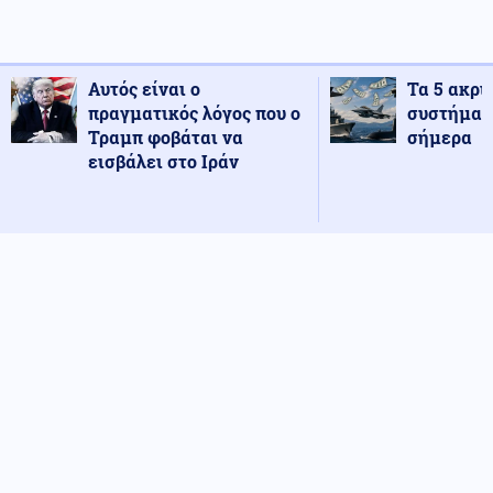
Αυτός είναι ο
Τα 5 ακρι
πραγματικός λόγος που ο
συστήματ
Τραμπ φοβάται να
σήμερα
εισβάλει στο Ιράν