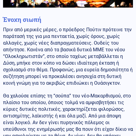
Ένοχη σιωπή
Πριν από μερικές μέρες, ο πρόεδρος Πούτιν πρότεινε την
παράτασή της για μια πενταετία, χωρίς όρους, χωρίς
αλλαγές, χωρίς νέες διαπραγματεύσεις. Ουδείς του
απήντησε. Κανένα από τα βασικά δυτικά ΜΜΕ του νέου
“Ολοκληρωτιστάν”, στο οποίο ταχέως μεταβάλλεται η
Δύση, μπήκε στον κόπο να δώσει ιδιαίτερη έκταση ή
σχολιασμό στο θέμα. Προφανώς, μια ευρεία δημοσιότητα ή
συζήτηση μπορεί να προκαλέσει ανησυχία στη δυτική
κοινή γνώμη για το ακριβώς επιδιώκει η Ουάσιγκτον.
Θα χαλούσε επίσης τη “σούπα” του νέο-Μακαρθισμού, στο
πλαίσιο του οποίου, όποιος τολμά να αμφισβητήσει τις
κύριες δυτικές πολιτικές, χαρακτηρίζεται φιλορώσος,
αντισημίτης, λαϊκιστής ή και όλα μαζί. Από μια άποψη
είναι λογικό. Αν δεν γίνει πυρηνικός πόλεμος οι
υπεύθυνοι της ενημέρωσής μας θα πουν ότι είχαν δίκιο να
μην ασχολούνται με το θέμα. Αν γίνει, δεν θα υπάρχει