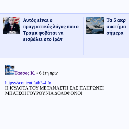
Αυτός είναι ο
Τα 5 ακρι
πραγματικός λόγος που ο
συστήματ
Τραμπ φοβάται να
σήμερα
εισβάλει στο Ιράν