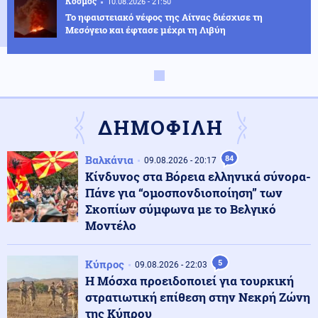
Κόσμος
10.08.2026 - 21:50
Το ηφαιστειακό νέφος της Αίτνας διέσχισε τη
Μεσόγειο και έφτασε μέχρι τη Λιβύη
Κόσμος
10.08.2026 - 21:47
Ομάν: Tεράστια πετρελαιοκηλίδα 400 τετραγωνικών
χλμ από διαρροή σε δεξαμενόπλοιο του ρωσικού
«σκιώδους στόλου»
ΔΗΜΟΦΙΛΗ
Εσωτερική Ασφάλεια
10.08.2026 - 21:40
Βαλκάνια
84
09.08.2026 - 20:17
Καλύτερη η εικόνα της φωτιάς έξω από τη Χαλκίδα
Κίνδυνος στα Βόρεια ελληνικά σύνορα-
(βίντεο)
Πάνε για “ομοσπονδιοποίηση” των
Σκοπίων σύμφωνα με το Βελγικό
Μοντέλο
Κόσμος
10.08.2026 - 21:30
Tupac: Ξεκινά η δίκη για τη δολοφονία του, 30 χρόνια
μετά τον θάνατό του
Κύπρος
5
09.08.2026 - 22:03
Η Μόσχα προειδοποιεί για τουρκική
στρατιωτική επίθεση στην Νεκρή Ζώνη
Κόσμος
10.08.2026 - 21:23
της Κύπρου