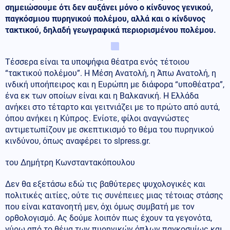
σημειώσουμε ότι δεν αυξάνει μόνο ο κίνδυνος γενικού,
παγκόσμιου πυρηνικού πολέμου, αλλά και ο κίνδυνος
τακτικού, δηλαδή γεωγραφικά περιορισμένου πολέμου.
Τέσσερα είναι τα υποψήφια θέατρα ενός τέτοιου
“τακτικού πολέμου”. Η Μέση Ανατολή, η Άπω Ανατολή, η
ινδική υποήπειρος και η Ευρώπη με διάφορα “υποθέατρα”,
ένα εκ των οποίων είναι και η Βαλκανική. Η Ελλάδα
ανήκει στο τέταρτο και γειτνιάζει με το πρώτο από αυτά,
όπου ανήκει η Κύπρος. Ενίοτε, φίλοι αναγνώστες
αντιμετωπίζουν με σκεπτικισμό το θέμα του πυρηνικού
κινδύνου, όπως αναφέρει το slpress.gr.
του Δημήτρη Κωνσταντακόπουλου
Δεν θα εξετάσω εδώ τις βαθύτερες ψυχολογικές και
πολιτικές αιτίες, ούτε τις συνέπειες μιας τέτοιας στάσης
που είναι κατανοητή μεν, όχι όμως συμβατή με τον
ορθολογισμό. Ας δούμε λοιπόν πως έχουν τα γεγονότα,
γύρω από το θέμα των πυρηνικών όπλων παγκοσμίως και