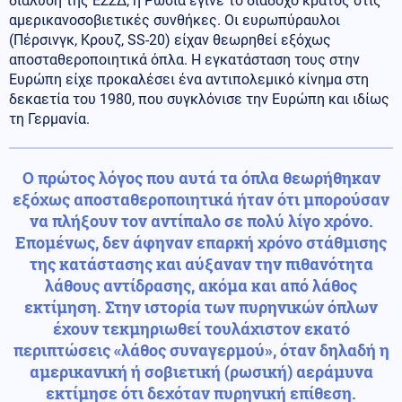
διάλυση της ΕΣΣΔ, η Ρωσία έγινε το διάδοχο κράτος στις
αμερικανοσοβιετικές συνθήκες. Οι ευρωπύραυλοι
(Πέρσινγκ, Κρουζ, SS-20) είχαν θεωρηθεί εξόχως
αποσταθεροποιητικά όπλα. Η εγκατάσταση τους στην
Ευρώπη είχε προκαλέσει ένα αντιπολεμικό κίνημα στη
δεκαετία του 1980, που συγκλόνισε την Ευρώπη και ιδίως
τη Γερμανία.
Ο πρώτος λόγος που αυτά τα όπλα θεωρήθηκαν
εξόχως αποσταθεροποιητικά ήταν ότι μπορούσαν
να πλήξουν τον αντίπαλο σε πολύ λίγο χρόνο.
Επομένως, δεν άφηναν επαρκή χρόνο στάθμισης
της κατάστασης και αύξαναν την πιθανότητα
λάθους αντίδρασης, ακόμα και από λάθος
εκτίμηση. Στην ιστορία των πυρηνικών όπλων
έχουν τεκμηριωθεί τουλάχιστον εκατό
περιπτώσεις «λάθος συναγερμού», όταν δηλαδή η
αμερικανική ή σοβιετική (ρωσική) αεράμυνα
εκτίμησε ότι δεχόταν πυρηνική επίθεση.