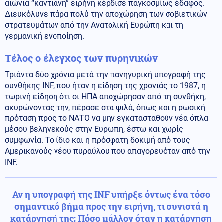
αιώνια “καντιανή” ειρήνη κέρδισε παγκοσμίως έδαφος.
Διευκόλυνε πάρα πολύ την αποχώρηση των σοβιετικών
στρατευμάτων από την Ανατολική Ευρώπη και τη
γερμανική ενοποίηση.
Tέλος o έλεγχος των πυρηνικών
Τριάντα δύο χρόνια μετά την πανηγυρική υπογραφή της
συνθήκης INF, που ήταν η είδηση της χρονιάς το 1987, η
τωρινή είδηση ότι οι ΗΠΑ αποχώρησαν από τη συνθήκη,
ακυρώνοντας την, πέρασε στα ψιλά, όπως και η ρωσική
πρόταση προς το ΝΑΤΟ να μην εγκατασταθούν νέα όπλα
μέσου βεληνεκούς στην Ευρώπη, έστω και χωρίς
συμφωνία. Το ίδιο και η πρόσφατη δοκιμή από τους
Αμερικανούς νέου πυραύλου που απαγορευόταν από την
INF.
Αν η υπογραφή της INF υπήρξε όντως ένα τόσο
σημαντικό βήμα προς την ειρήνη, τι συνιστά η
κατάργησή της; Πόσο μάλλον όταν η κατάργηση