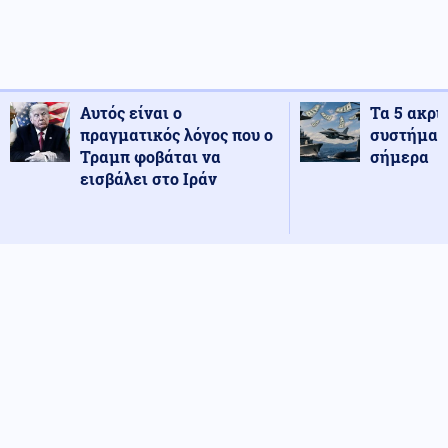
Αυτός είναι ο
Τα 5 ακρι
πραγματικός λόγος που ο
συστήματ
Τραμπ φοβάται να
σήμερα
εισβάλει στο Ιράν