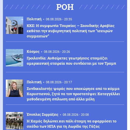
ΡΟΗ
Πολιτική
08.08.2026 - 20:35
ΚΚΕ: Η συμφωνία Τουρκίας – Σαουδικής Αραβίας
εκθέτει την κυβερνητική πολιτική των ”ισχυρών
συμμαχιών”
Κόσμος
08.08.2026 - 20:26
Γροιλανδία: Αυθαίρετες γεωτρήσεις ετοιμάζει
αμερικανική εταιρεία που συνδέεται με τον Τραμπ
Πολιτική
08.08.2026 - 20:17
Συνδικαλιστής ψαράς που αποχώρησε από το κόμμα
Καρυστιανού, ζητά να τον προστατέψει: Καταγγέλλει
μεθοδευμένη σπίλωση από άλλα μέλη
Ένοπλες Συρράξεις
08.08.2026 - 20:08
Η Χαμάς δηλώνει και πάλι έτοιμη να εφαρμόσει το
σχέδιο των ΗΠΑ για τη Λωρίδα της Γάζας