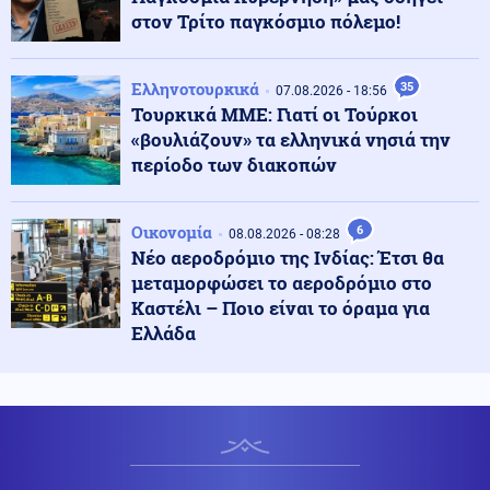
στον Τρίτο παγκόσμιο πόλεμο!
Κοινωνία
08.08.2026 - 19:38
Τραγωδία στην Πάρο: 4χρονος βρέθηκε νεκρός σε
πισίνα
Ελληνοτουρκικά
35
07.08.2026 - 18:56
Τουρκικά ΜΜΕ: Γιατί οι Τούρκοι
«βουλιάζουν» τα ελληνικά νησιά την
08.08.2026 - 19:30
περίοδο των διακοπών
Αυτός είναι ο λόγος που οι Τούρκοι τουρίστες
επιλέγουν ελληνικά νησιά αντί για την χώρα τους
Οικονομία
6
08.08.2026 - 08:28
Νέο αεροδρόμιο της Ινδίας: Έτσι θα
Αθλητισμός
08.08.2026 - 19:30
μεταμορφώσει το αεροδρόμιο στο
Αργεντινή, Μπαρτσελόνα και Ρεάλ Μαδρίτης
Καστέλι – Ποιο είναι το όραμα για
αποχαιρέτησαν τον πατέρα του Λιονέλ Μέσι
Ελλάδα
Κοινωνία
08.08.2026 - 19:20
Κλειστός από τα μεσάνυχτα ο λόφος Φινόπουλου λόγω
υψηλού κινδύνου πυρκαγιάς